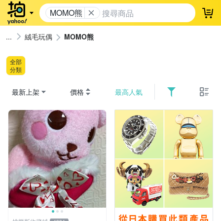
MOMO熊
登
絨毛玩偶
MOMO熊
全部
分類
最新上架
價格
最高人氣