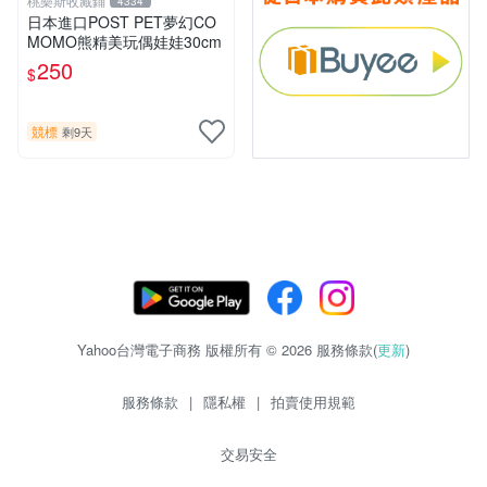
桃樂斯收藏鋪
4334
日本進口POST PET夢幻CO
MOMO熊精美玩偶娃娃30cm
250
$
競標
剩9天
Yahoo台灣電子商務 版權所有 © 2026 服務條款(
更新
)
服務條款
|
隱私權
|
拍賣使用規範
交易安全