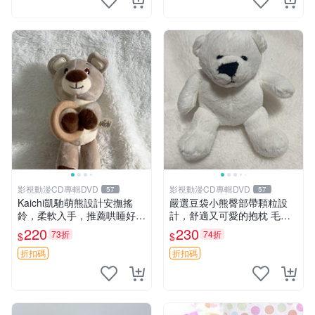
影視動漫CD專輯DVD
影視動漫CD專輯DVD
57
57
Kaichi凱馳萌熊設計安撫搖
嚴選豆袋小熊臀部帶顆粒設
鈴，柔軟入手，推薦哄睡好選
計，舒適又可愛的抱枕 毛絨
擇 熊公仔 安撫玩具 喂食環
抱枕、臀部按摩、坐墊
220
230
73折
74折
$
$
折扣碼
折扣碼