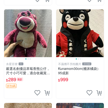
水星百貨
不議價不另拍圖片
1
1114
嚴選名創優品草莓香熊公仔，
Kunamom30cm(櫃床橘袋）
尺寸小巧可愛，適合收藏賞玩
95成新
30cm 玩具 公仔 草莓熊
289
999
8折
$
$
折扣碼