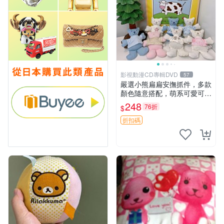
影視動漫CD專輯DVD
57
嚴選小熊扁扁安撫抓件，多款
顏色隨意搭配，萌系可愛可改
掛件 小熊安撫抓件 憶記 抓繩
248
76折
$
孩童掛件
折扣碼