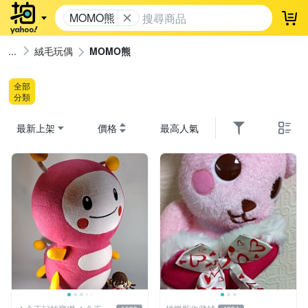
MOMO熊
登
絨毛玩偶
MOMO熊
全部
分類
最新上架
價格
最高人氣