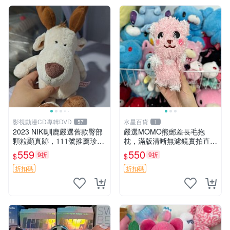
影視動漫CD專輯DVD
水星百貨
57
1
2023 NIKI馴鹿嚴選舊款臀部
嚴選MOMO熊郵差長毛抱
顆粒顯真跡，111號推薦珍藏
枕，滿版清晰無濾鏡實拍直
品 馴鹿 舊款 尾巴顆粒
銷。每周新品到貨，不容錯
559
550
9折
9折
$
$
過！ 郵差熊 長毛 抱枕
折扣碼
折扣碼