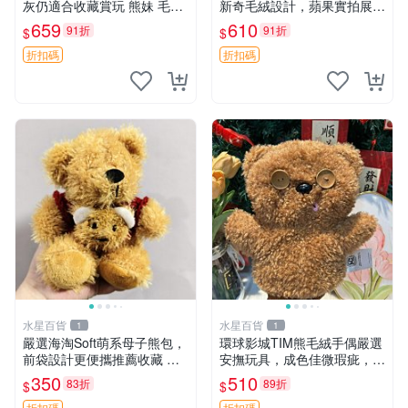
灰仍適合收藏賞玩 熊妹 毛絨
新奇毛絨設計，蘋果實拍展
玩具 浮雕熊
示，成色極佳 晚安香薰 馮娃
659
610
91折
91折
$
$
娃 毛絨玩偶
折扣碼
折扣碼
水星百貨
水星百貨
1
1
嚴選海淘Soft萌系母子熊包，
環球影城TIM熊毛絨手偶嚴選
前袋設計更便攜推薦收藏 母
安撫玩具，成色佳微瑕疵，贈
子熊 軟綿綿 包包
小禮物超值優惠 TIM熊 毛絨
350
510
83折
89折
$
$
手偶 安撫 toy 嚴選
折扣碼
折扣碼