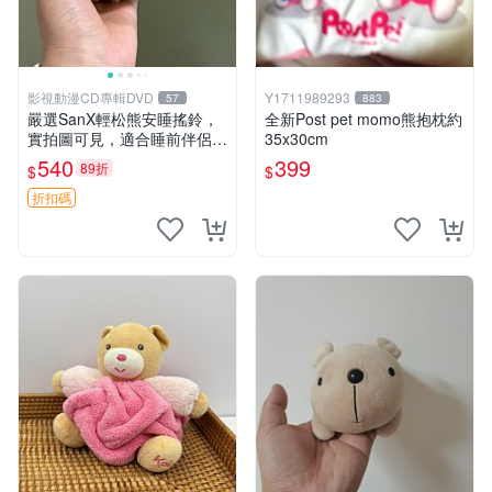
影視動漫CD專輯DVD
Y1711989293
57
883
嚴選SanX輕松熊安睡搖鈴，
全新Post pet momo熊抱枕約
實拍圖可見，適合睡前伴侶，
35x30cm
Picks安撫好物 0325 懸吊 電
540
399
89折
$
$
腦
折扣碼