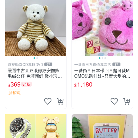
影視動漫CD專輯DVD
一番街日系禮物專賣店
57
87
嚴選中古豆豆眼條紋安撫熊
一番街＊日本帶回＊超可愛M
毛絨公仔 色澤新鮮 微小瑕疵
OMO趴趴娃娃~只賣大隻的1
可收藏 中古 安撫熊 條紋公仔
號~單隻價～生日禮物
369
1,180
84折
$
$
折扣碼