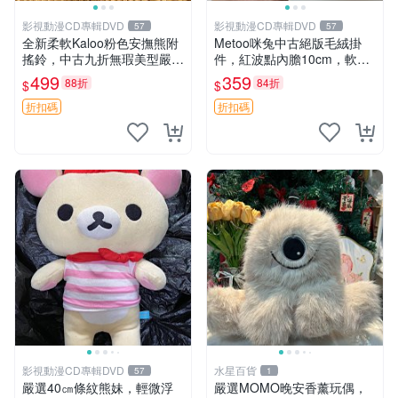
影視動漫CD專輯DVD
影視動漫CD專輯DVD
57
57
全新柔軟Kaloo粉色安撫熊附
Metoo咪兔中古絕版毛絨掛
搖鈴，中古九折無瑕美型嚴選
件，紅波點內膽10cm，軟糯
收藏 粉色 安撫 玩具
宜贈送收藏 咪熊 毛絨 掛件
499
359
88折
84折
$
$
折扣碼
折扣碼
影視動漫CD專輯DVD
水星百貨
57
1
嚴選40㎝條紋熊妹，輕微浮
嚴選MOMO晚安香薰玩偶，