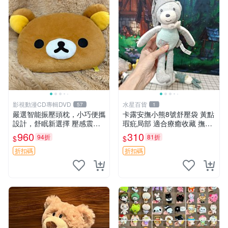
影視動漫CD專輯DVD
水星百貨
57
1
嚴選智能振壓頭枕，小巧便攜
卡露安撫小熊8號舒壓袋 黃點
設計，舒眠新選擇 壓感震動
瑕疪局部 適合療癒收藏 撫慰
頭枕 確切尺寸 小巧便攜
身心 美肌養護 放鬆好物
960
310
94折
81折
$
$
折扣碼
折扣碼