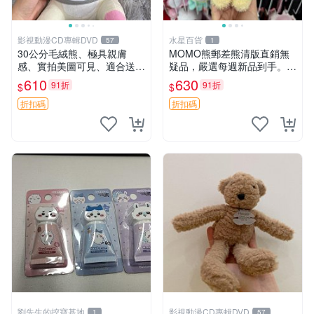
影視動漫CD專輯DVD
水星百貨
57
1
30公分毛絨熊、極具親膚
MOMO熊郵差熊清版直銷無
感、實拍美圖可見、適合送禮
疑品，嚴選每週新品到手。紅
收藏 毛絨熊 送禮 熊抱
薯啵啵鮮果間 郵差熊 清版 紅
610
630
91折
91折
$
$
薯啵啵間
折扣碼
折扣碼
劉先生的挖寶基地
影視動漫CD專輯DVD
1
57