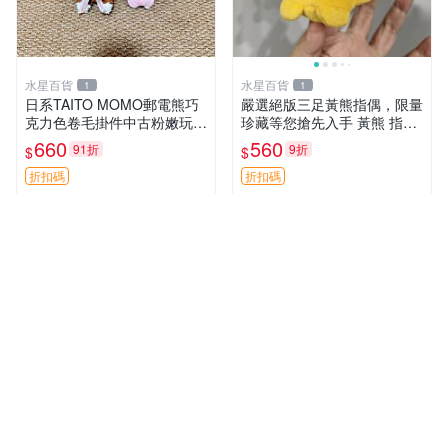
水星百貨
水星百貨
1
1
日系TAITO MOMO郵電熊巧
嚴選絕版三足黃熊指偶，限量
克力色卷毛掛件中古粉嫩玩偶
珍藏等您搶先入手 黃熊 指偶
微瑕推薦 postpet momo 郵
珍藏品
660
560
91折
9折
$
$
電熊 中古玩偶
折扣碼
折扣碼