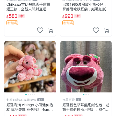
Chiikawa吉伊飛鼠護手霜厳
巴黎1985波浪紋小熊公仔，
選三款，全新未開封直送 飛
臀部附粒狀豆袋，絨毛細膩臉
鼠 護手霜 吉伊三款 新貨
部可愛，中古嚴選推薦 小熊
580
290
9折
8折
$
$
公仔 豆袋
折扣碼
折扣碼
影視動漫CD專輯DVD
水星百貨
57
1
嚴選海淘 vintage 小熊迷你抱
嚴選粉色草莓熊毛絨包包，超
枕 憶記臀部 豆包設計 4cm
萌手提斜挎兩用設計，成色上
高 推薦收藏 迷你豆包小熊、
佳容量大 粉紅草莓 毛絨包 超