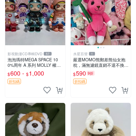
影視動漫CD專輯DVD
水星百貨
57
1
泡泡瑪特MEGA SPACE 10
嚴選MOMO熊郵差熊仙女抱
0%周年 A 系列 MOLLY 權威
枕，滿無濾鏡直銷不退不換
隱藏款 嚴選薄荷巧克力色 80
經典造型可愛必備 紅薯啵啵
600 -
1,000
590
9折
$
$
$
年代風味 權威推薦 合適收藏
間抱枕 抱枕 時尚
折扣碼
折扣碼