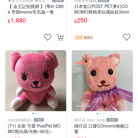
★金王記拍寶網 ★金王記
桃樂斯收藏鋪
1639
4334
拍寶趣
【 金王記拍寶網 】(學4) C80
日本進口POST PET夢幻CO
4 早期momo毛毛蟲一隻
MOMO熊精美玩偶娃娃30cm
1,880
250
$
$
競標
剩8天
Judy好物商品~
喵仔店 miao_shop
700
3167
(T1) 全新 可愛 PostPet MO
喵仔店 口愛COmomo無敵口
MO熊玩偶/吊飾~90元~
愛