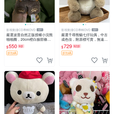
影視動漫CD專輯DVD
影視動漫CD專輯DVD
57
57
嚴選波普自然正版授權小浣熊
嚴選千尋熊貓七仔玩偶，中古
啪啪圈，20cm橙白臉部條紋
成色佳，附原標可賣，無遠方
清晰，毛絨超萌贈品推薦。
一手送第二天即達 中古玩偶
550
729
9折
92折
$
$
小浣熊 波普 圈環
熊貓七仔 千尋
折扣碼
折扣碼