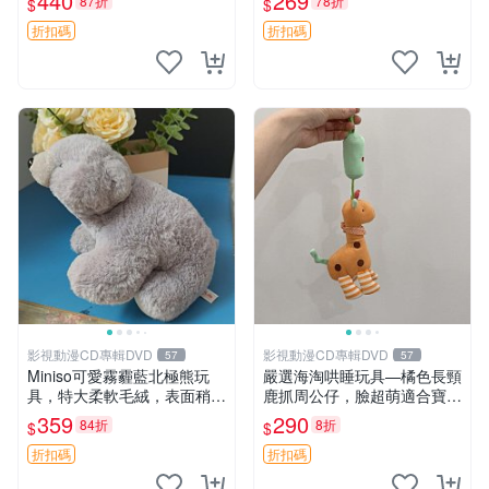
440
269
87折
78折
$
$
高臀部、豆袋抱枕
大容量
折扣碼
折扣碼
影視動漫CD專輯DVD
影視動漫CD專輯DVD
57
57
Miniso可愛霧霾藍北極熊玩
嚴選海淘哄睡玩具—橘色長頸
具，特大柔軟毛絨，表面稍有
鹿抓周公仔，臉超萌適合寶寶
使用痕跡，適合居家擺放 23
陪伴，中古略有使用痕跡 橘
359
290
84折
8折
$
$
CM 毛絨玩具 北極熊 魯班熊
色 長頸鹿 抓周
折扣碼
折扣碼