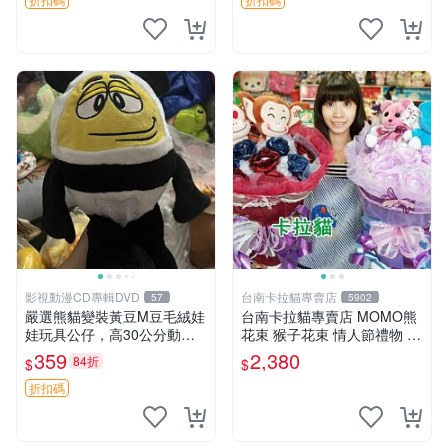
影視動漫CD專輯DVD
台南卡拉貓專賣店
57
5902
嚴選熊貓變裝黃豆M豆毛絨娃
台南卡拉貓專賣店 MOMO熊
娃玩具公仔，高30公分動漫
花束 猴子花束 情人節禮物 二
周邊 熊貓 變裝 公仔
選一 可繡字 可今天寄明天到
359
2,380
84折
$
$
折扣碼