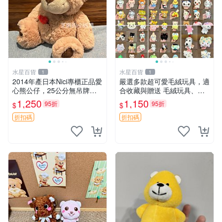
水星百貨
水星百貨
1
1
2014年產日本Nici專櫃正品愛
嚴選多款超可愛毛絨玩具，適
心熊公仔，25公分無吊牌全
合收藏與贈送 毛絨玩具、抱
新 愛心熊 公仔 熊抱玩偶
枕、公仔
1,250
1,150
95折
95折
$
$
折扣碼
折扣碼