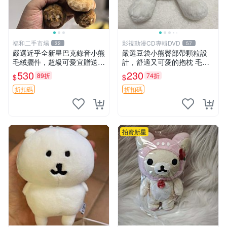
福和二手市場
影視動漫CD專輯DVD
32
57
嚴選近乎全新星巴克錄音小熊
嚴選豆袋小熊臀部帶顆粒設
毛絨擺件，超級可愛宜贈送掛
計，舒適又可愛的抱枕 毛絨
飾 錄音小熊 毛絨擺件 贈品
抱枕、臀部按摩、坐墊
530
230
89折
74折
$
$
折扣碼
折扣碼
拍賣新星