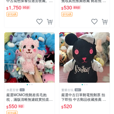
中古成色保養佳適宜收藏。無
無瑕真照推薦收藏 郵差熊 熊
盒子但品質完好，快速出貨。
抱枕 紅薯啵啵間
1,750
530
95折
89折
$
$
建議入手！ 中古 玩偶 滬漫
折扣碼
折扣碼
水星百貨
董爺古玩
1
61
嚴選MOMO熊郵差長毛抱
嚴選中古日單郵電熊郵票 拍
枕，滿版清晰無濾鏡實拍直
下即拍 中古郵品收藏推薦 郵
銷。每周新品到貨，不容錯
票 郵電熊 日本
550
520
9折
$
$
過！ 郵差熊 長毛 抱枕
折扣碼