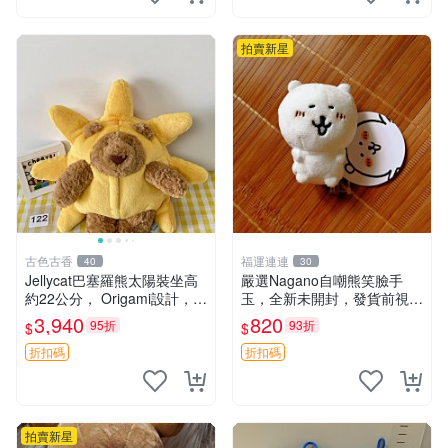
鼠、
拍賣新星
古色古香
福運連連
40
30
Jellycat巴塞羅熊太陽裝坐高
嚴選Nagano自嘲熊笑臉手
約22公分， Origami設計，來
玉，全新未開封，發貨前視頻
自越南。嚴選 Recommendat
確認，海南 廣西 貴州 嚴選N
3,940
820
95折
93折
$
$
ion！巴塞羅、 Origami熊、J
agano自嘲熊笑臉手玉，全新
elly
未開封，發貨前視頻確認，四
折扣碼
折扣碼
川 重慶 內
拍賣新星