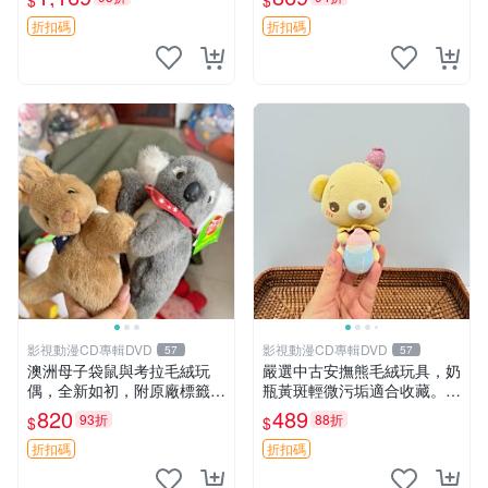
$
$
填充豆袋，精致工藝呈現，狀
妹、sanx、毛絨熊
態如新，適合收藏與送人 櫻
折扣碼
折扣碼
花、
影視動漫CD專輯DVD
影視動漫CD專輯DVD
57
57
澳洲母子袋鼠與考拉毛絨玩
嚴選中古安撫熊毛絨玩具，奶
偶，全新如初，附原廠標籤，
瓶黃斑輕微污垢適合收藏。默
手感極軟，適合贈送親朋好
認兩日發貨，全國快遞隨機派
820
489
93折
88折
$
$
友。袋鼠與考拉正版，精緻尺
送。 成色如圖可放心購買，
寸，適合作為收藏或家飾擺
輕微瑕疵和臟污不影響使用。
折扣碼
折扣碼
設，增添暖意。 母子、袋
安撫熊 中古玩偶 毛