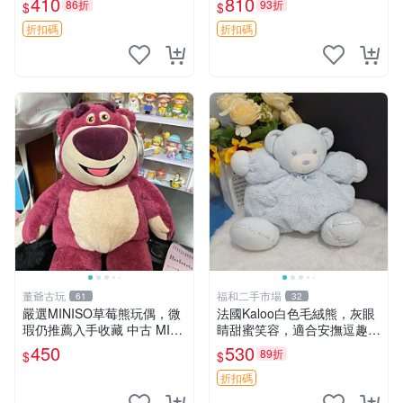
410
810
86折
93折
$
$
共賞。 麋鹿 豆袋 毛茸玩具
折扣碼
折扣碼
董爺古玩
福和二手市場
61
32
嚴選MINISO草莓熊玩偶，微
法國Kaloo白色毛絨熊，灰眼
瑕仍推薦入手收藏 中古 MINI
睛甜蜜笑容，適合安撫逗趣可
SO 草莓熊 玩具 收藏
愛，柔軟面料手感佳。14 白
450
530
89折
$
$
色安撫熊 毛絨玩具 寶寶逗樂
具
折扣碼