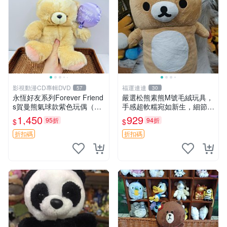
影視動漫CD專輯DVD
福運連連
57
30
永恆好友系列Forever Friend
嚴選松熊素熊M號毛絨玩具，
s賀曼熊氣球款紫色玩偶（鼻
手感超軟糯宛如新生，細節精
子稍有磨損） 中古玩具 氣球
緻完美無瑕，推薦送禮或珍
1,450
929
95折
94折
$
$
熊 玩偶
藏，中古狀態保養得宜。 松
熊 素熊 毛絨doll
折扣碼
折扣碼