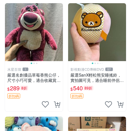
水星百貨
影視動漫CD專輯DVD
1
57
嚴選名創優品草莓香熊公仔，
嚴選SanX輕松熊安睡搖鈴，
尺寸小巧可愛，適合收藏賞玩
實拍圖可見，適合睡前伴侶，
30cm 玩具 公仔 草莓熊
Picks安撫好物 0325 懸吊 電
289
540
8折
89折
$
$
腦
折扣碼
折扣碼