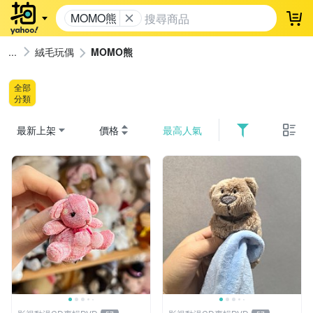
MOMO熊
登
絨毛玩偶
MOMO熊
全部
分類
最新上架
價格
最高人氣