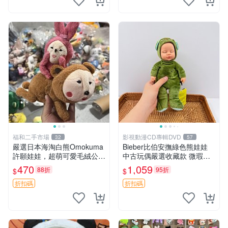
福和二手市場
影視動漫CD專輯DVD
32
57
嚴選日本海淘白熊Omokuma
Bieber比伯安撫綠色熊娃娃
許願娃娃，超萌可愛毛絨公仔
中古玩偶嚴選收藏款 微瑕輕
推薦收藏 白熊 Omokuma 毛
度使用 Bieber綠熊娃娃 中古
470
1,059
88折
95折
$
$
絨玩具 偽裝娃娃 玩具擺飾
玩偶 微瑕
折扣碼
折扣碼