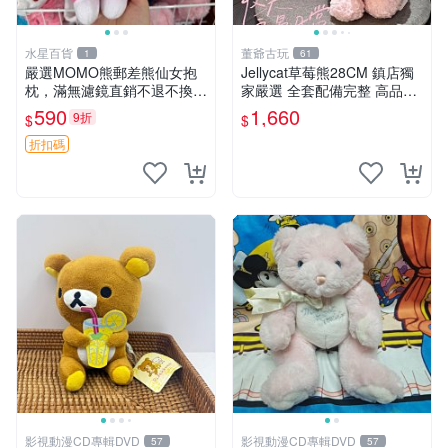
水星百貨
董爺古玩
1
61
嚴選MOMO熊郵差熊仙女抱
Jellycat草莓熊28CM 鎮店獨
枕，滿無濾鏡直銷不退不換
家嚴選 全套配備完整 高品質
經典造型可愛必備 紅薯啵啵
收藏好物 紋章 玩具熊 定制熊
590
1,660
9折
$
$
間抱枕 抱枕 時尚
折扣碼
影視動漫CD專輯DVD
影視動漫CD專輯DVD
57
57