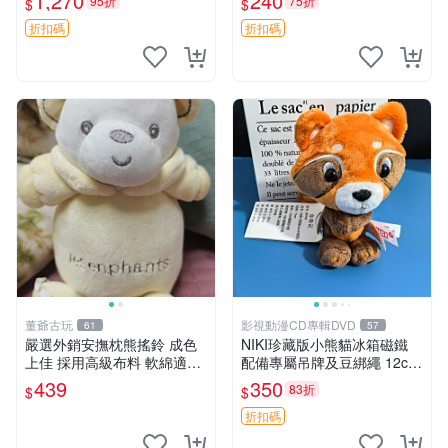
1,270
240
95折
75折
$
$
換。全新品相收藏推薦。 裸
熊 毛絨玩具 收藏
折扣碼
折扣碼
董爺古玩
影視動漫CD專輯DVD
61
57
嚴選外銷安撫枕熊搖鈴 成色
NIKI珍藏版小熊貓冰箱磁鐵
上佳 採用高級布料 軟綿適合
配備專屬吊牌及豆綁繩 12cm
收藏 安心選購 安撫枕 熊玩具
廢品嚴選 好評推薦 小熊貓冰
439
350
83折
$
$
搖鈴
箱貼 磁鐵掛件 冰箱飾品
折扣碼