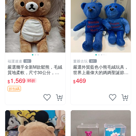
福運連連
董爺古玩
30
61
嚴選幾乎全新M款鬆熊，毛絨
嚴選外貿藍色小熊毛絨玩具，
質地柔軟，尺寸30公分，做
世界上最偉大的媽媽聖誕節推
工精緻可愛，適合收藏或贈送
薦禮物 五角星 兒童玩具 母親
1,569
469
95折
$
$
親友。中古使用痕跡，手感依
節
然優良。 鬆熊 嬰熊 毛玩偶
折扣碼