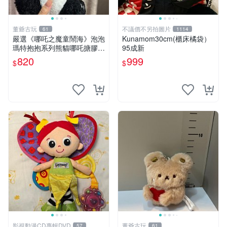
董爺古玩
不議價不另拍圖片
61
1114
嚴選《哪吒之魔童鬧海》泡泡
Kunamom30cm(櫃床橘袋）
瑪特抱抱系列熊貓哪吒搪膠臉
95成新
毛絨， STATE：如圖顯示 哪
820
999
$
$
吒 毛絨公仔 泡泡瑪特
影視動漫CD專輯DVD
董爺古玩
57
61