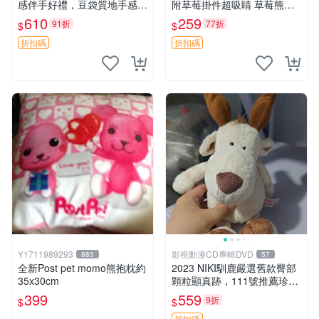
感伴手好禮，豆袋質地手感
附草莓掛件超吸睛 草莓熊手
佳，抱枕小熊 recom 推薦 白
提包 草莓掛件 可愛portunes
610
259
91折
77折
$
$
色豆袋 玩具
e
折扣碼
折扣碼
Y1711989293
影視動漫CD專輯DVD
883
57
全新Post pet momo熊抱枕約
2023 NIKI馴鹿嚴選舊款臀部
35x30cm
顆粒顯真跡，111號推薦珍藏
品 馴鹿 舊款 尾巴顆粒
399
559
9折
$
$
折扣碼