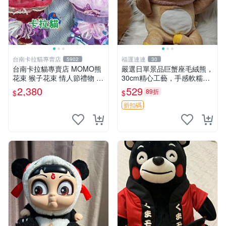
台南卡拉貓專賣店
福運連連
5902
30
台南卡拉貓專賣店 MOMO熊
嚴選日單景品巨蟹座毛絨熊，
花束 猴子花束 情人節禮物 二
30cm精心工藝，手感軟糯推
選一 可繡字 可今天寄明天到
薦收藏送人 巨蟹座 毛絨玩具
2,380
529
89折
$
$
精緻做工
折扣碼