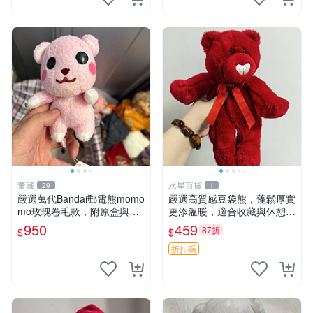
董藏
水星百貨
29
1
嚴選萬代Bandai郵電熊momo
嚴選高質感豆袋熊，蓬鬆厚實
mo玫瑰卷毛款，附原盒與吊
更添溫暖，適合收藏與休憩。
牌，粉嫩可愛入手即柔軟～
前胸填充飽滿，背部亦具優雅
950
459
87折
$
$
玫瑰卷毛 郵電熊 正品
設計。 豆袋熊 保暖 溫柔 蓬
松
折扣碼