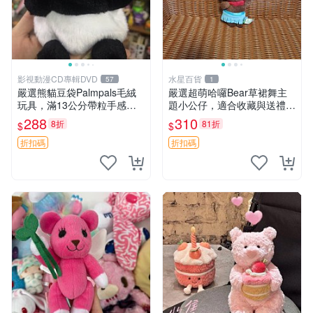
影視動漫CD專輯DVD
水星百貨
57
1
嚴選熊貓豆袋Palmpals毛絨
嚴選超萌哈囉Bear草裙舞主
玩具，滿13公分帶粒手感極
題小公仔，適合收藏與送禮 1
佳，電影主題周邊推薦 熊貓
00 克 哈囉Bear 草裙舞
288
310
8折
81折
$
$
Palmpals 毛絨玩具 豆袋 劇場
版周邊
折扣碼
折扣碼