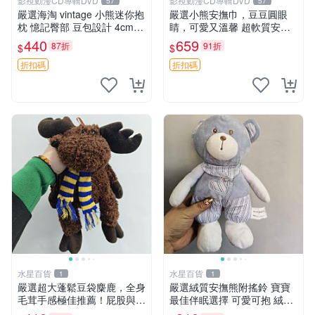
影視動漫CD專輯DVD
影視動漫CD專輯DVD
57
57
嚴選海淘 vintage 小熊迷你抱
嚴選小熊安撫巾，豆豆圓眼
枕 憶記臀部 豆包設計 4cm
睛，可愛又溫馨 超軟質安撫
高 推薦收藏 迷你豆包小熊、
巾，豆豆設計，哄睡好幫手
440
659
87折
91折
$
$
高臀部、豆袋抱枕
約克豆豆眼安撫巾 數碼豆豆
眼
折扣碼
折扣碼
水星百貨
水星百貨
1
1
嚴選超大蓬鬆豆袋麋鹿，全身
嚴選絨質安撫熊附搖鈴 寶寶
毛茸手感極佳推薦！屁股與四
最佳伴眠選擇 可愛可抱 絨毛
肢填充均勻，適合收藏與孩童
玩具 安撫熊 嬰兒用