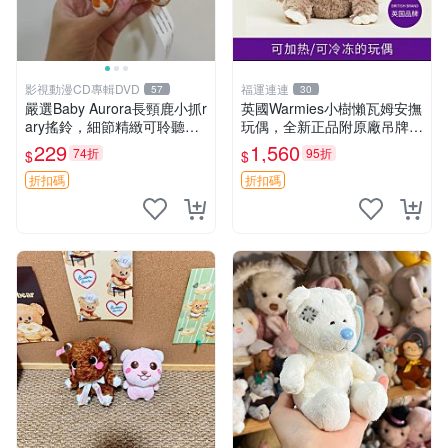
影視動漫CD專輯DVD
福運連連
57
30
嚴選Baby Aurora長頸鹿小抓r
英國Warmies小樹懶瓦姆安撫
ary搖鈴，細節精緻可聆聽清
玩偶，全新正品附原廠吊牌與
脆鈴音 軟萌可愛 定制紀念 金
防塵袋，內藏薰衣草可加熱，
229
1,560
74折
95折
$
$
屬搖鈴 新手媽咪推薦 長頸鹿
適合各個年齡層，冷暖兩用享
抓rary 搖鈴
受抱抱樂趣，不容錯過嚴選好
折扣碼
折扣碼
物 溫暖 冷感