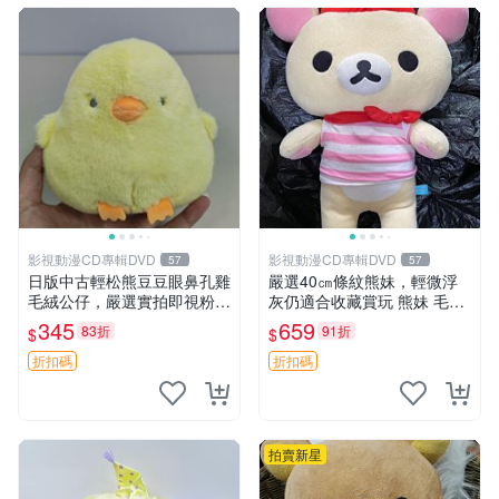
影視動漫CD專輯DVD
影視動漫CD專輯DVD
57
57
日版中古輕松熊豆豆眼鼻孔雞
嚴選40㎝條紋熊妹，輕微浮
毛絨公仔，嚴選實拍即視粉絲
灰仍適合收藏賞玩 熊妹 毛絨
必買 公仔紙箱氣泡膜精心包
玩具 浮雕熊
345
659
83折
91折
$
$
裝快速發貨 輕松熊 公仔 雞毛
絨
折扣碼
折扣碼
拍賣新星