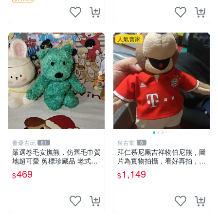
人氣賣家
董爺古玩
泉古堂
61
8
嚴選卷毛安撫熊，仿舊毛巾質
拜仁慕尼黑吉祥物伯尼熊，圖
地超可愛 剪標珍藏品 老式毛
片為實物拍攝，看好再拍，不
巾質地 安撫熊 款式
退不換-187978
469
1,149
$
$