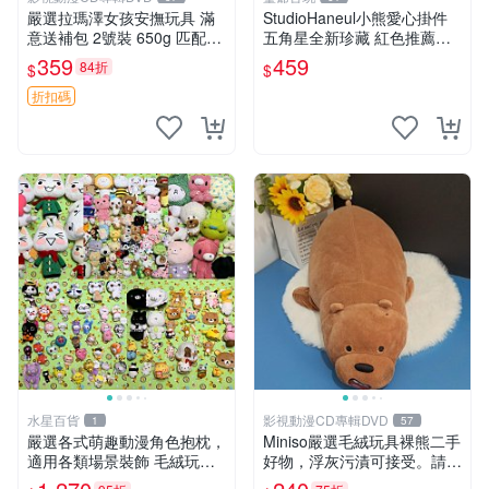
嚴選拉瑪澤女孩安撫玩具 滿
StudioHaneul小熊愛心掛件
意送補包 2號裝 650g 匹配嬰
五角星全新珍藏 紅色推薦收
幼童舒壓好伴侶 女孩專用 安
藏 玩具掛飾 掛件 新品
359
459
84折
$
$
心選擇 安撫玩偶 衝包 玩具
折扣碼
水星百貨
影視動漫CD專輯DVD
1
57
嚴選各式萌趣動漫角色抱枕，
Miniso嚴選毛絨玩具裸熊二手
適用各類場景裝飾 毛絨玩
好物，浮灰污漬可接受。請詳
具、卡通抱枕、趣味玩偶
閱照片再下單，售出不退不