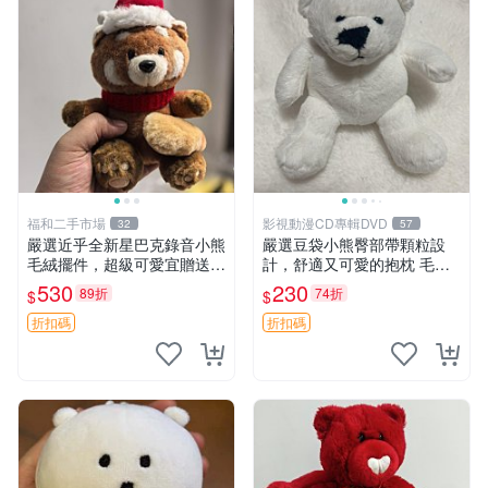
福和二手市場
影視動漫CD專輯DVD
32
57
嚴選近乎全新星巴克錄音小熊
嚴選豆袋小熊臀部帶顆粒設
毛絨擺件，超級可愛宜贈送掛
計，舒適又可愛的抱枕 毛絨
飾 錄音小熊 毛絨擺件 贈品
抱枕、臀部按摩、坐墊
530
230
89折
74折
$
$
折扣碼
折扣碼