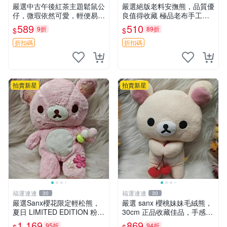
嚴選中古午後紅茶主題鬆鼠公
嚴選絕版老料安撫熊，品質優
仔，微瑕依然可愛，輕便易運
良值得收藏 極品老布手工安
送 二手收藏推薦 工廠直營 快
撫搖鈴玩具，適合哄睡寶貝
589
510
9折
89折
$
$
遞到府 中古 玩偶 公仔
超柔老料搖鈴熊，專為孩子設
計的安心伴護 推薦絕版老布
折扣碼
折扣碼
製工藝搖鈴熊，可當作童
拍賣新星
拍賣新星
福運連連
福運連連
30
30
嚴選Sanx櫻花限定輕松熊，
嚴選 sanx 櫻桃妹妹毛絨熊，
夏日 LIMITED EDITION 粉色
30cm 正品收藏佳品，手感極
毛絨熊，背有拉鏈設計，肚內
軟，適合贈送與收藏 櫻桃妹
1,169
869
95折
94折