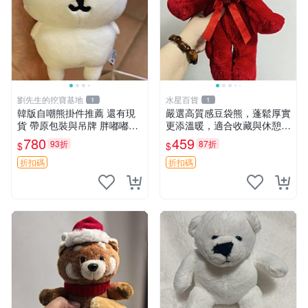
劉先生的挖寶基地
水星百貨
1
1
韓版自嘲熊掛件推薦 還有現
嚴選高質感豆袋熊，蓬鬆厚實
貨 帶原包裝與吊牌 胖嘟嘟超
更添溫暖，適合收藏與休憩。
可愛 毛絨手感佳 小熊掛件 自
前胸填充飽滿，背部亦具優雅
780
459
93折
87折
$
$
嘲抱枕 小熊抱枕
設計。 豆袋熊 保暖 溫柔 蓬
松
折扣碼
折扣碼