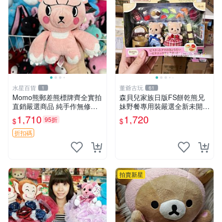
水星百貨
董爺古玩
1
61
Momo熊郵差熊標牌齊全實拍
森貝兒家族日版FS餅乾熊兄
直銷嚴選商品 純手作無修圖
妹野餐專用裝嚴選全新未開
可收藏 郵差熊 Momo熊 標牌
封，包含兩組大童款紙盒裝，
1,710
1,720
95折
$
$
商品
適合收藏與分享。 餅乾熊兄
妹、野餐、收藏
折扣碼
拍賣新星