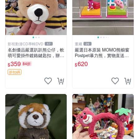
影視動漫CD專輯DVD
董藏
57
29
名創優品嚴選趴趴熊公仔，軟
嚴選日本原裝 MOMO熊櫥窗
萌可愛掛件鍍鉻鍵匙扣，辦公
Postpet暴力熊，實物直送新
放松好選擇 趴趴熊 鍍鉻鍵匙
臺灣。MOMO熊 暴力熊 熊貓
359
620
84折
$
$
扣 萬用掛件
櫥窗
折扣碼