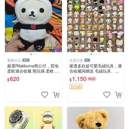
董爺古玩
水星百貨
61
1
嚴選Rilakkuma熊公仔，質地
嚴選多款超可愛毛絨玩具，適
柔軟適合收藏 熊玩偶 柔軟 公
合收藏與贈送 毛絨玩具、抱
仔 收藏
枕、公仔
620
1,150
95折
$
$
折扣碼