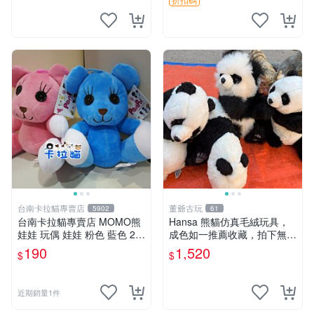
台南卡拉貓專賣店
董爺古玩
5902
61
台南卡拉貓專賣店 MOMO熊
Hansa 熊貓仿真毛絨玩具，
娃娃 玩偶 娃娃 粉色 藍色 2色
成色如一推薦收藏，拍下無疑
分售
心 熊貓 毛絨玩具 收藏
190
1,520
$
$
近期銷量1件