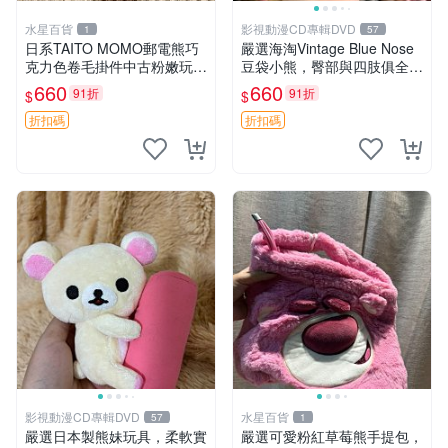
水星百貨
影視動漫CD專輯DVD
1
57
日系TAITO MOMO郵電熊巧
嚴選海淘Vintage Blue Nose
克力色卷毛掛件中古粉嫩玩偶
豆袋小熊，臀部與四肢俱全，
微瑕推薦 postpet momo 郵
坐高11公分，附原盒與吊牌
660
660
91折
91折
$
$
電熊 中古玩偶
收藏。藍鼻子小熊，值得擁有
玩具 憶熊
折扣碼
折扣碼
影視動漫CD專輯DVD
水星百貨
57
1
嚴選日本製熊妹玩具，柔軟實
嚴選可愛粉紅草莓熊手提包，