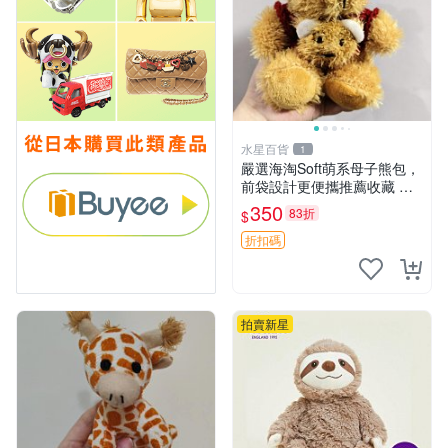
水星百貨
1
嚴選海淘Soft萌系母子熊包，
前袋設計更便攜推薦收藏 母
子熊 軟綿綿 包包
350
83折
$
折扣碼
拍賣新星