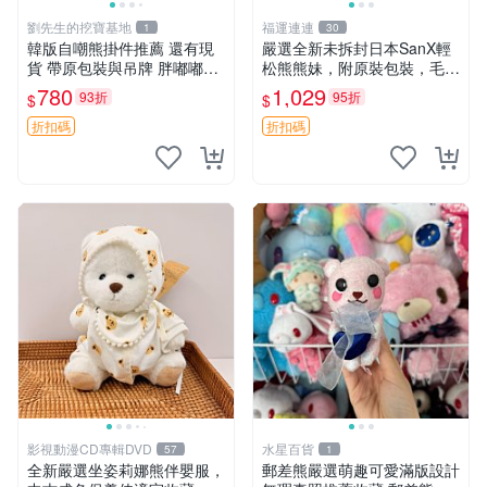
劉先生的挖寶基地
福運連連
1
30
韓版自嘲熊掛件推薦 還有現
嚴選全新未拆封日本SanX輕
貨 帶原包裝與吊牌 胖嘟嘟超
松熊熊妹，附原裝包裝，毛絨
可愛 毛絨手感佳 小熊掛件 自
質地極佳，細膩可愛，推薦收
780
1,029
93折
95折
$
$
嘲抱枕 小熊抱枕
藏兼送禮，適合女性好友或家
人，限量釋出。鬆熊、熊玩
折扣碼
折扣碼
偶、收藏品
影視動漫CD專輯DVD
水星百貨
57
1
全新嚴選坐姿莉娜熊伴嬰服，
郵差熊嚴選萌趣可愛滿版設計