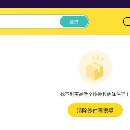
搜尋
找不到商品嗎？換換其他條件吧！
清除條件再搜尋