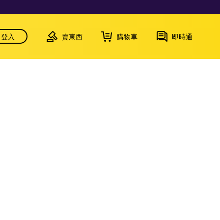
登入
賣東西
購物車
即時通