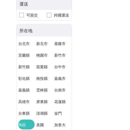
運送
可面交
跨國運送
所在地
台北市
新北市
基隆市
宜蘭縣
桃園市
新竹市
新竹縣
苗栗縣
台中市
彰化縣
南投縣
嘉義市
嘉義縣
雲林縣
台南市
高雄市
屏東縣
花蓮縣
台東縣
澎湖縣
金門
馬祖
美國
加拿大