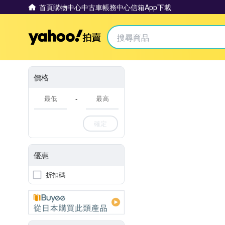
首頁
購物中心
中古車
帳務中心
信箱
App下載
Yahoo拍賣
價格
-
確定
優惠
折扣碼