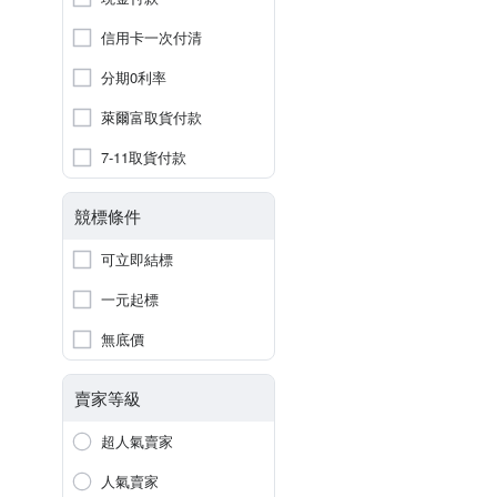
信用卡一次付清
分期0利率
萊爾富取貨付款
7-11取貨付款
競標條件
可立即結標
一元起標
無底價
賣家等級
超人氣賣家
人氣賣家