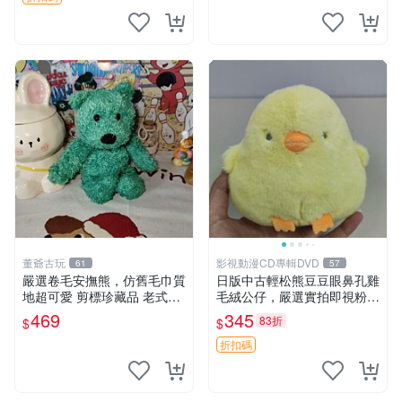
董爺古玩
影視動漫CD專輯DVD
61
57
嚴選卷毛安撫熊，仿舊毛巾質
日版中古輕松熊豆豆眼鼻孔雞
地超可愛 剪標珍藏品 老式毛
毛絨公仔，嚴選實拍即視粉絲
巾質地 安撫熊 款式
必買 公仔紙箱氣泡膜精心包
469
345
83折
$
$
裝快速發貨 輕松熊 公仔 雞毛
絨
折扣碼