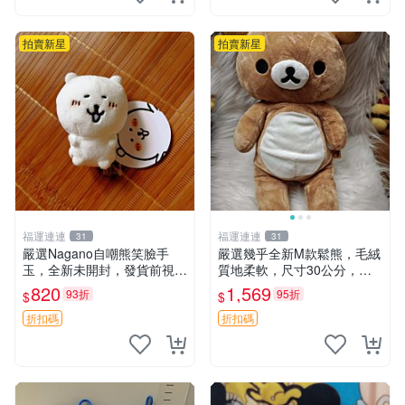
拍賣新星
拍賣新星
福運連連
福運連連
31
31
嚴選Nagano自嘲熊笑臉手
嚴選幾乎全新M款鬆熊，毛絨
玉，全新未開封，發貨前視頻
質地柔軟，尺寸30公分，做
確認，海南 廣西 貴州 嚴選N
工精緻可愛，適合收藏或贈送
820
1,569
93折
95折
$
$
agano自嘲熊笑臉手玉，全新
親友。中古使用痕跡，手感依
未開封，發貨前視頻確認，四
然優良。 鬆熊 嬰熊 毛玩偶
折扣碼
折扣碼
川 重慶 內