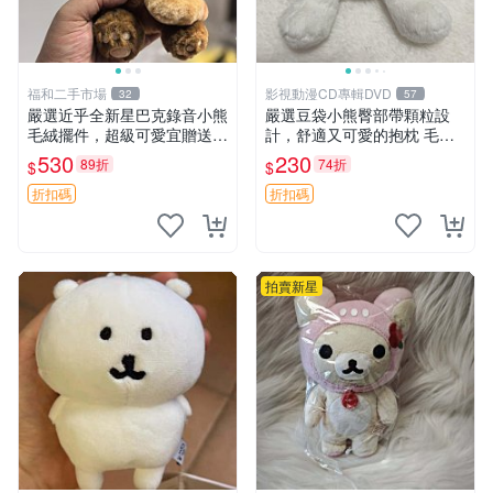
福和二手市場
影視動漫CD專輯DVD
32
57
嚴選近乎全新星巴克錄音小熊
嚴選豆袋小熊臀部帶顆粒設
毛絨擺件，超級可愛宜贈送掛
計，舒適又可愛的抱枕 毛絨
飾 錄音小熊 毛絨擺件 贈品
抱枕、臀部按摩、坐墊
530
230
89折
74折
$
$
折扣碼
折扣碼
拍賣新星