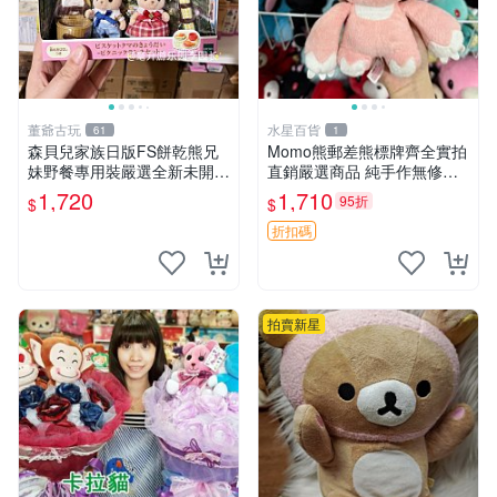
董爺古玩
水星百貨
61
1
森貝兒家族日版FS餅乾熊兄
Momo熊郵差熊標牌齊全實拍
妹野餐專用裝嚴選全新未開
直銷嚴選商品 純手作無修圖
封，包含兩組大童款紙盒裝，
可收藏 郵差熊 Momo熊 標牌
1,720
1,710
95折
$
$
適合收藏與分享。 餅乾熊兄
商品
妹、野餐、收藏
折扣碼
拍賣新星