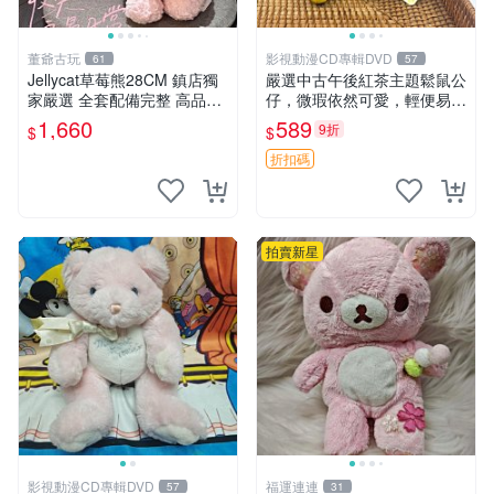
董爺古玩
影視動漫CD專輯DVD
61
57
Jellycat草莓熊28CM 鎮店獨
嚴選中古午後紅茶主題鬆鼠公
家嚴選 全套配備完整 高品質
仔，微瑕依然可愛，輕便易運
收藏好物 紋章 玩具熊 定制熊
送 二手收藏推薦 工廠直營 快
1,660
589
9折
$
$
遞到府 中古 玩偶 公仔
折扣碼
拍賣新星
影視動漫CD專輯DVD
福運連連
57
31