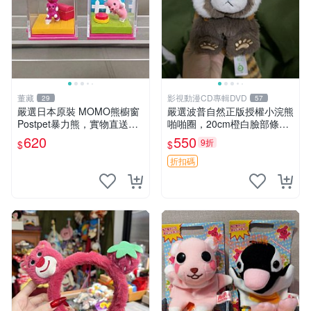
董藏
影視動漫CD專輯DVD
29
57
嚴選日本原裝 MOMO熊櫥窗
嚴選波普自然正版授權小浣熊
Postpet暴力熊，實物直送新
啪啪圈，20cm橙白臉部條紋
臺灣。MOMO熊 暴力熊 熊貓
清晰，毛絨超萌贈品推薦。
620
550
9折
$
$
櫥窗
小浣熊 波普 圈環
折扣碼