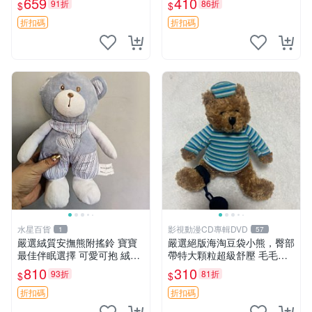
659
410
91折
86折
$
$
約克豆豆眼安撫巾 數碼豆豆
共賞。 麋鹿 豆袋 毛茸玩具
眼
折扣碼
折扣碼
水星百貨
影視動漫CD專輯DVD
1
57
嚴選絨質安撫熊附搖鈴 寶寶
嚴選絕版海淘豆袋小熊，臀部
最佳伴眠選擇 可愛可抱 絨毛
帶特大顆粒超級舒壓 毛毛摸
玩具 安撫熊 嬰兒用
起來格外順滑適合收藏 100%
810
310
93折
81折
$
$
棉質 豆袋枕 豆袋、抱枕、小
熊
折扣碼
折扣碼