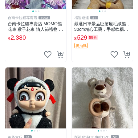
台南卡拉貓專賣店
福運連連
5902
31
台南卡拉貓專賣店 MOMO熊
嚴選日單景品巨蟹座毛絨熊，
花束 猴子花束 情人節禮物 二
30cm精心工藝，手感軟糯推
選一 可繡字 可今天寄明天到
薦收藏送人 巨蟹座 毛絨玩具
2,380
529
89折
$
$
精緻做工
折扣碼
董爺古玩
影視動漫CD專輯DVD
61
57