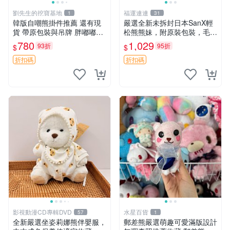
劉先生的挖寶基地
福運連連
1
31
韓版自嘲熊掛件推薦 還有現
嚴選全新未拆封日本SanX輕
貨 帶原包裝與吊牌 胖嘟嘟超
松熊熊妹，附原裝包裝，毛絨
可愛 毛絨手感佳 小熊掛件 自
質地極佳，細膩可愛，推薦收
780
1,029
93折
95折
$
$
嘲抱枕 小熊抱枕
藏兼送禮，適合女性好友或家
人，限量釋出。鬆熊、熊玩
折扣碼
折扣碼
偶、收藏品
影視動漫CD專輯DVD
水星百貨
57
1
全新嚴選坐姿莉娜熊伴嬰服，
郵差熊嚴選萌趣可愛滿版設計