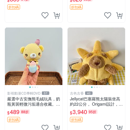
$
$
妹、sanx、毛絨熊
友。袋鼠與考拉正版，精緻尺
寸，適合作為收藏或家飾擺
折扣碼
折扣碼
設，增添暖意。 母子、袋
鼠、
影視動漫CD專輯DVD
古色古香
57
40
嚴選中古安撫熊毛絨玩具，奶
Jellycat巴塞羅熊太陽裝坐高
瓶黃斑輕微污垢適合收藏。默
約22公分， Origami設計，來
認兩日發貨，全國快遞隨機派
自越南。嚴選 Recommendat
489
3,940
88折
95折
$
$
送。 成色如圖可放心購買，
ion！巴塞羅、 Origami熊、J
輕微瑕疵和臟污不影響使用。
elly
折扣碼
折扣碼
安撫熊 中古玩偶 毛