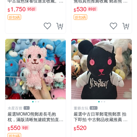
中古成色保養佳適宜收藏。無
無瑕真照推薦收藏 郵差熊 熊
盒子但品質完好，快速出貨。
抱枕 紅薯啵啵間
1,750
530
95折
89折
$
$
建議入手！ 中古 玩偶 滬漫
折扣碼
折扣碼
水星百貨
董爺古玩
1
61
嚴選MOMO熊郵差長毛抱
嚴選中古日單郵電熊郵票 拍
枕，滿版清晰無濾鏡實拍直
下即拍 中古郵品收藏推薦 郵
銷。每周新品到貨，不容錯
票 郵電熊 日本
550
520
9折
$
$
過！ 郵差熊 長毛 抱枕
折扣碼