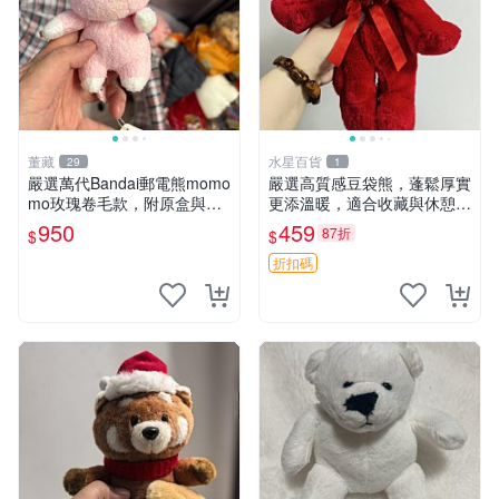
董藏
水星百貨
29
1
嚴選萬代Bandai郵電熊momo
嚴選高質感豆袋熊，蓬鬆厚實
mo玫瑰卷毛款，附原盒與吊
更添溫暖，適合收藏與休憩。
牌，粉嫩可愛入手即柔軟～
前胸填充飽滿，背部亦具優雅
950
459
87折
$
$
玫瑰卷毛 郵電熊 正品
設計。 豆袋熊 保暖 溫柔 蓬
松
折扣碼