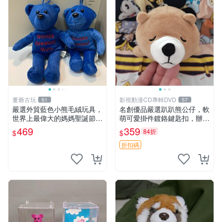
董爺古玩
影視動漫CD專輯DVD
61
57
嚴選外貿藍色小熊毛絨玩具，
名創優品嚴選趴趴熊公仔，軟
世界上最偉大的媽媽聖誕節推
萌可愛掛件鍍鉻鍵匙扣，辦公
薦禮物 五角星 兒童玩具 母親
放松好選擇 趴趴熊 鍍鉻鍵匙
469
359
84折
$
$
節
扣 萬用掛件
折扣碼