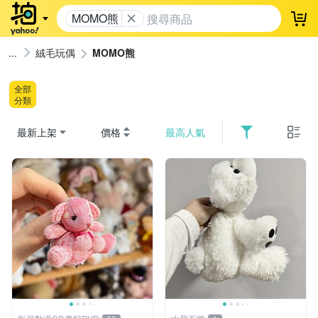
MOMO熊
登
絨毛玩偶
MOMO熊
全部
分類
最新上架
價格
最高人氣