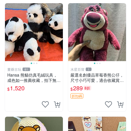
董爺古玩
水星百貨
61
1
Hansa 熊貓仿真毛絨玩具，
嚴選名創優品草莓香熊公仔，
成色如一推薦收藏，拍下無疑
尺寸小巧可愛，適合收藏賞玩
心 熊貓 毛絨玩具 收藏
30cm 玩具 公仔 草莓熊
1,520
289
8折
$
$
折扣碼