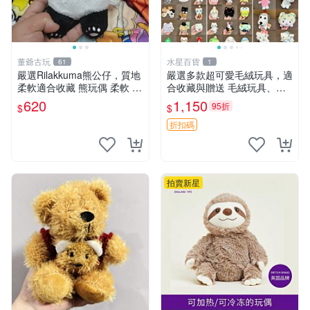
董爺古玩
水星百貨
61
1
嚴選Rilakkuma熊公仔，質地
嚴選多款超可愛毛絨玩具，適
柔軟適合收藏 熊玩偶 柔軟 公
合收藏與贈送 毛絨玩具、抱
仔 收藏
枕、公仔
620
1,150
95折
$
$
折扣碼
拍賣新星