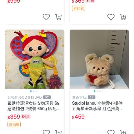
999
369
84折
$
$
折扣碼
影視動漫CD專輯DVD
董爺古玩
57
61
嚴選拉瑪澤女孩安撫玩具 滿
StudioHaneul小熊愛心掛件
意送補包 2號裝 650g 匹配嬰
五角星全新珍藏 紅色推薦收
幼童舒壓好伴侶 女孩專用 安
藏 玩具掛飾 掛件 新品
359
459
84折
$
$
心選擇 安撫玩偶 衝包 玩具
折扣碼