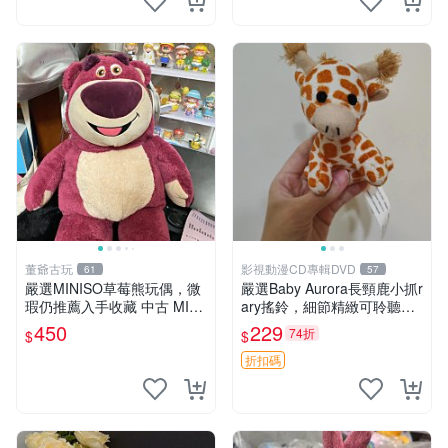
董爺古玩
影視動漫CD專輯DVD
61
57
嚴選MINISO草莓熊玩偶，微
嚴選Baby Aurora長頸鹿小抓r
瑕仍推薦入手收藏 中古 MINI
ary搖鈴，細節精緻可聆聽清
SO 草莓熊 玩具 收藏
脆鈴音 軟萌可愛 定制紀念 金
450
229
74折
$
$
屬搖鈴 新手媽咪推薦 長頸鹿
抓rary 搖鈴
折扣碼