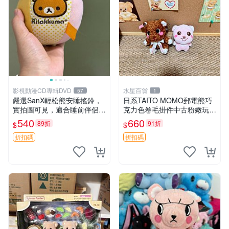
影視動漫CD專輯DVD
水星百貨
57
1
嚴選SanX輕松熊安睡搖鈴，
日系TAITO MOMO郵電熊巧
實拍圖可見，適合睡前伴侶，
克力色卷毛掛件中古粉嫩玩偶
Picks安撫好物 0325 懸吊 電
微瑕推薦 postpet momo 郵
540
660
89折
91折
$
$
腦
電熊 中古玩偶
折扣碼
折扣碼