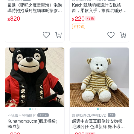
嚴選《哪吒之魔童鬧海》泡泡
Kaichi凱馳萌熊設計安撫搖
瑪特抱抱系列熊貓哪吒搪膠臉
鈴，柔軟入手，推薦哄睡好選
毛絨， STATE：如圖顯示 哪
擇 熊公仔 安撫玩具 喂食環
820
220
73折
$
$
吒 毛絨公仔 泡泡瑪特
折扣碼
不議價不另拍圖片
影視動漫CD專輯DVD
1114
57
Kunamom30cm(櫃床橘袋）
嚴選中古豆豆眼條紋安撫熊
95成新
毛絨公仔 色澤新鮮 微小瑕疵
可收藏 中古 安撫熊 條紋公仔