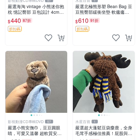
影視動漫CD專輯DVD
水星百貨
57
1
嚴選海淘 vintage 小熊迷你抱
嚴選北極熊形塑 Bean Bag 豆
枕 憶記臀部 豆包設計 4cm
豆熊臀部緩衝坐墊 軟癟癟舒
高 推薦收藏 迷你豆包小熊、
壓設計 保暖又實用 適合久坐
440
610
87折
91折
$
$
高臀部、豆袋抱枕
放松 推薦居家使用 RUSS系
列 豆豆熊屁屁坐墊 3D顆粒結
折扣碼
折扣碼
構
影視動漫CD專輯DVD
水星百貨
57
1
嚴選小熊安撫巾，豆豆圓眼
嚴選超大蓬鬆豆袋麋鹿，全身
睛，可愛又溫馨 超軟質安撫
毛茸手感極佳推薦！屁股與四
巾，豆豆設計，哄睡好幫手
肢填充均勻，適合收藏與孩童