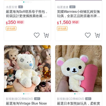
水星百貨
福運連連
1
31
嚴選海淘Soft萌系母子熊包，
英國Warmies小樹懶瓦姆安撫
前袋設計更便攜推薦收藏 母
玩偶，全新正品附原廠吊牌與
子熊 軟綿綿 包包
防塵袋，內藏薰衣草可加熱，
350
1,560
83折
95折
$
$
適合各個年齡層，冷暖兩用享
受抱抱樂趣，不容錯過嚴選好
折扣碼
折扣碼
物 溫暖 冷感
影視動漫CD專輯DVD
影視動漫CD專輯DVD
57
57
嚴選海淘Vintage Blue Nose
嚴選日本製熊妹玩具，柔軟實