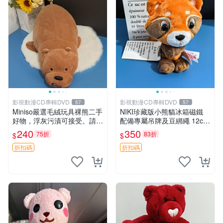
影視動漫CD專輯DVD
影視動漫CD專輯DVD
57
57
Miniso嚴選毛絨玩具裸熊二手
NIKI珍藏版小熊貓冰箱磁鐵
好物，浮灰污漬可接受。請詳
配備專屬吊牌及豆綁繩 12cm
閱照片再下單，售出不退不
廢品嚴選 好評推薦 小熊貓冰
240
350
75折
83折
$
$
換。全新品相收藏推薦。 裸
箱貼 磁鐵掛件 冰箱飾品
熊 毛絨玩具 收藏
折扣碼
折扣碼