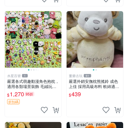
水星百貨
董爺古玩
1
61
嚴選各式萌趣動漫角色抱枕，
嚴選外銷安撫枕熊搖鈴 成色
適用各類場景裝飾 毛絨玩
上佳 採用高級布料 軟綿適合
具、卡通抱枕、趣味玩偶
收藏 安心選購 安撫枕 熊玩具
1,270
439
95折
$
$
搖鈴
折扣碼