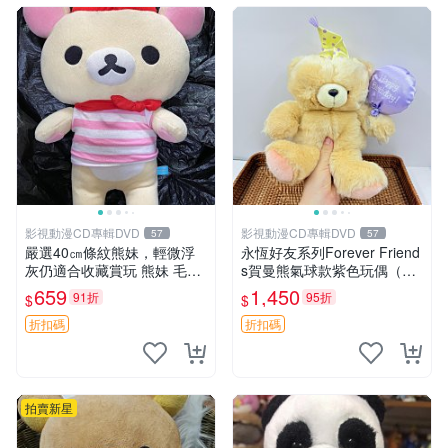
影視動漫CD專輯DVD
影視動漫CD專輯DVD
57
57
嚴選40㎝條紋熊妹，輕微浮
永恆好友系列Forever Friend
灰仍適合收藏賞玩 熊妹 毛絨
s賀曼熊氣球款紫色玩偶（鼻
玩具 浮雕熊
子稍有磨損） 中古玩具 氣球
659
1,450
91折
95折
$
$
熊 玩偶
折扣碼
折扣碼
拍賣新星