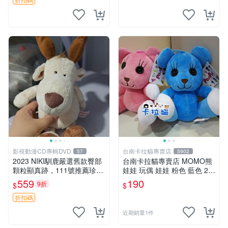
影視動漫CD專輯DVD
台南卡拉貓專賣店
57
5902
2023 NIKI馴鹿嚴選舊款臀部
台南卡拉貓專賣店 MOMO熊
顆粒顯真跡，111號推薦珍藏
娃娃 玩偶 娃娃 粉色 藍色 2色
品 馴鹿 舊款 尾巴顆粒
分售
559
190
9折
$
$
折扣碼
近期銷量1件