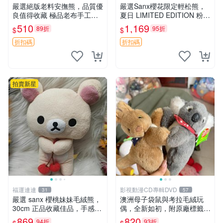
嚴選絕版老料安撫熊，品質優
嚴選Sanx櫻花限定輕松熊，
良值得收藏 極品老布手工安
夏日 LIMITED EDITION 粉色
撫搖鈴玩具，適合哄睡寶貝
毛絨熊，背有拉鏈設計，肚內
510
1,169
89折
95折
$
$
超柔老料搖鈴熊，專為孩子設
填充豆袋，精致工藝呈現，狀
計的安心伴護 推薦絕版老布
態如新，適合收藏與送人 櫻
折扣碼
折扣碼
製工藝搖鈴熊，可當作童
花、
拍賣新星
福運連連
影視動漫CD專輯DVD
31
57
嚴選 sanx 櫻桃妹妹毛絨熊，
澳洲母子袋鼠與考拉毛絨玩
30cm 正品收藏佳品，手感極
偶，全新如初，附原廠標籤，
軟，適合贈送與收藏 櫻桃妹
手感極軟，適合贈送親朋好
869
820
94折
93折