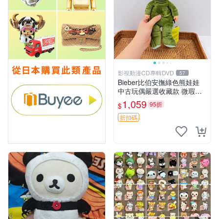
影視動漫CD專輯DVD
57
Bieber比伯安撫綠色熊娃娃
中古玩偶嚴選收藏款 微瑕輕
度使用 Bieber綠熊娃娃 中古
1,059
95折
$
玩偶 微瑕
折扣碼