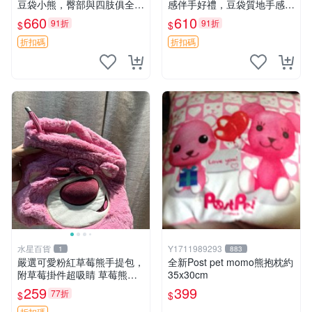
豆袋小熊，臀部與四肢俱全，
感伴手好禮，豆袋質地手感
坐高11公分，附原盒與吊牌
佳，抱枕小熊 recom 推薦 白
660
610
91折
91折
$
$
收藏。藍鼻子小熊，值得擁有
色豆袋 玩具
玩具 憶熊
折扣碼
折扣碼
水星百貨
Y1711989293
1
883
嚴選可愛粉紅草莓熊手提包，
全新Post pet momo熊抱枕約
附草莓掛件超吸睛 草莓熊手
35x30cm
提包 草莓掛件 可愛portunes
259
399
77折
$
$
e
折扣碼