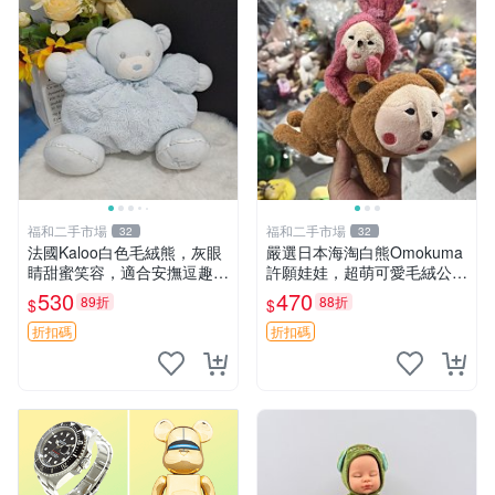
福和二手市場
福和二手市場
32
32
法國Kaloo白色毛絨熊，灰眼
嚴選日本海淘白熊Omokuma
睛甜蜜笑容，適合安撫逗趣可
許願娃娃，超萌可愛毛絨公仔
愛，柔軟面料手感佳。14 白
推薦收藏 白熊 Omokuma 毛
530
470
89折
88折
$
$
色安撫熊 毛絨玩具 寶寶逗樂
絨玩具 偽裝娃娃 玩具擺飾
具
折扣碼
折扣碼