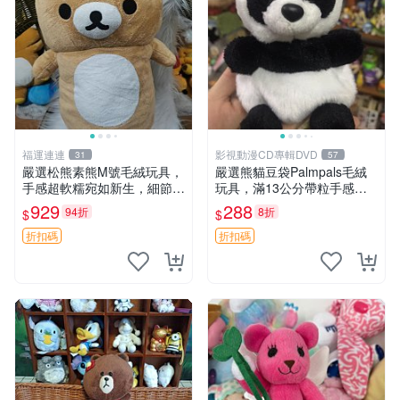
福運連連
影視動漫CD專輯DVD
31
57
嚴選松熊素熊M號毛絨玩具，
嚴選熊貓豆袋Palmpals毛絨
手感超軟糯宛如新生，細節精
玩具，滿13公分帶粒手感極
緻完美無瑕，推薦送禮或珍
佳，電影主題周邊推薦 熊貓
929
288
94折
8折
$
$
藏，中古狀態保養得宜。 松
Palmpals 毛絨玩具 豆袋 劇場
熊 素熊 毛絨doll
版周邊
折扣碼
折扣碼