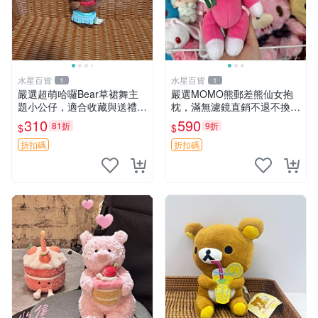
水星百貨
水星百貨
1
1
嚴選超萌哈囉Bear草裙舞主
嚴選MOMO熊郵差熊仙女抱
題小公仔，適合收藏與送禮 1
枕，滿無濾鏡直銷不退不換
00 克 哈囉Bear 草裙舞
經典造型可愛必備 紅薯啵啵
310
590
81折
9折
$
$
間抱枕 抱枕 時尚
折扣碼
折扣碼