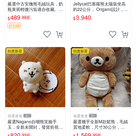
嚴選中古安撫熊毛絨玩具，奶
Jellycat巴塞羅熊太陽裝坐高
瓶黃斑輕微污垢適合收藏。默
約22公分， Origami設計，來
認兩日發貨，全國快遞隨機派
自越南。嚴選 Recommendat
489
3,940
88折
$
$
送。 成色如圖可放心購買，
ion！巴塞羅、 Origami熊、J
輕微瑕疵和臟污不影響使用。
elly
折扣碼
安撫熊 中古玩偶 毛
拍賣新星
拍賣新星
福運連連
福運連連
31
31
嚴選Nagano自嘲熊笑臉手
嚴選幾乎全新M款鬆熊，毛絨
玉，全新未開封，發貨前視頻
質地柔軟，尺寸30公分，做
確認，海南 廣西 貴州 嚴選N
工精緻可愛，適合收藏或贈送
820
1,569
93折
95折