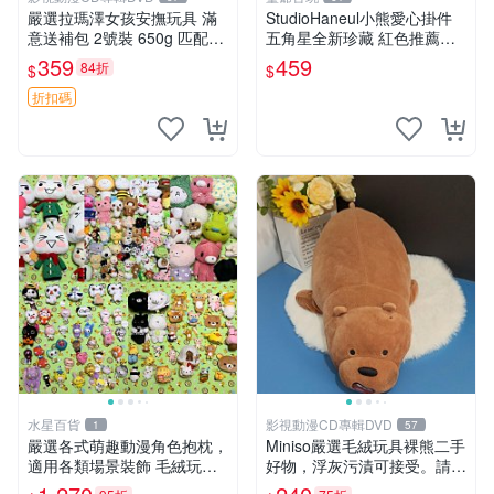
嚴選拉瑪澤女孩安撫玩具 滿
StudioHaneul小熊愛心掛件
意送補包 2號裝 650g 匹配嬰
五角星全新珍藏 紅色推薦收
幼童舒壓好伴侶 女孩專用 安
藏 玩具掛飾 掛件 新品
359
459
84折
$
$
心選擇 安撫玩偶 衝包 玩具
折扣碼
水星百貨
影視動漫CD專輯DVD
1
57
嚴選各式萌趣動漫角色抱枕，
Miniso嚴選毛絨玩具裸熊二手
適用各類場景裝飾 毛絨玩
好物，浮灰污漬可接受。請詳
具、卡通抱枕、趣味玩偶
閱照片再下單，售出不退不