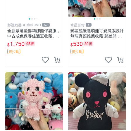
影視動漫CD專輯DVD
水星百貨
57
1
全新嚴選坐姿莉娜熊伴嬰服，
郵差熊嚴選萌趣可愛滿版設計
中古成色保養佳適宜收藏。無
無瑕真照推薦收藏 郵差熊 熊
盒子但品質完好，快速出貨。
抱枕 紅薯啵啵間
1,750
530
95折
89折
$
$
建議入手！ 中古 玩偶 滬漫
折扣碼
折扣碼