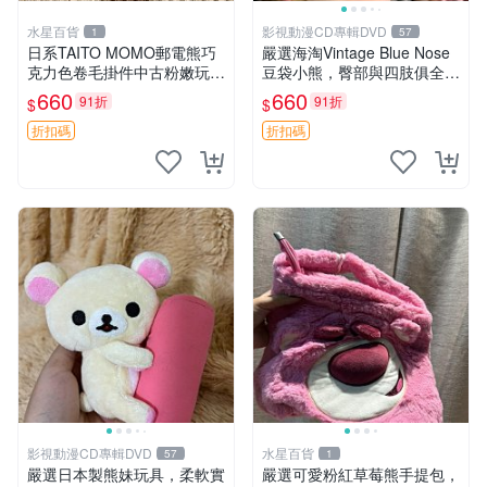
水星百貨
影視動漫CD專輯DVD
1
57
日系TAITO MOMO郵電熊巧
嚴選海淘Vintage Blue Nose
克力色卷毛掛件中古粉嫩玩偶
豆袋小熊，臀部與四肢俱全，
微瑕推薦 postpet momo 郵
坐高11公分，附原盒與吊牌
660
660
91折
91折
$
$
電熊 中古玩偶
收藏。藍鼻子小熊，值得擁有
玩具 憶熊
折扣碼
折扣碼
影視動漫CD專輯DVD
水星百貨
57
1
嚴選日本製熊妹玩具，柔軟實
嚴選可愛粉紅草莓熊手提包，