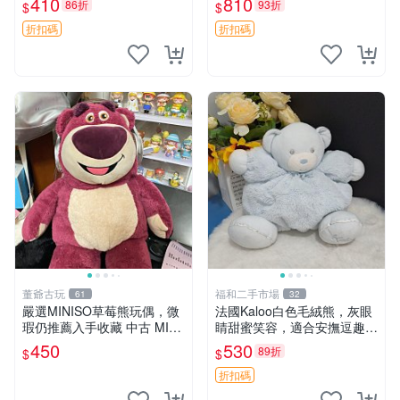
410
810
86折
93折
$
$
共賞。 麋鹿 豆袋 毛茸玩具
折扣碼
折扣碼
董爺古玩
福和二手市場
61
32
嚴選MINISO草莓熊玩偶，微
法國Kaloo白色毛絨熊，灰眼
瑕仍推薦入手收藏 中古 MINI
睛甜蜜笑容，適合安撫逗趣可
SO 草莓熊 玩具 收藏
愛，柔軟面料手感佳。14 白
450
530
89折
$
$
色安撫熊 毛絨玩具 寶寶逗樂
具
折扣碼