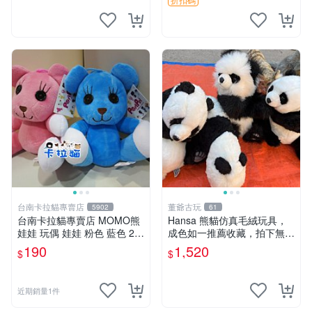
台南卡拉貓專賣店
董爺古玩
5902
61
台南卡拉貓專賣店 MOMO熊
Hansa 熊貓仿真毛絨玩具，
娃娃 玩偶 娃娃 粉色 藍色 2色
成色如一推薦收藏，拍下無疑
分售
心 熊貓 毛絨玩具 收藏
190
1,520
$
$
近期銷量1件