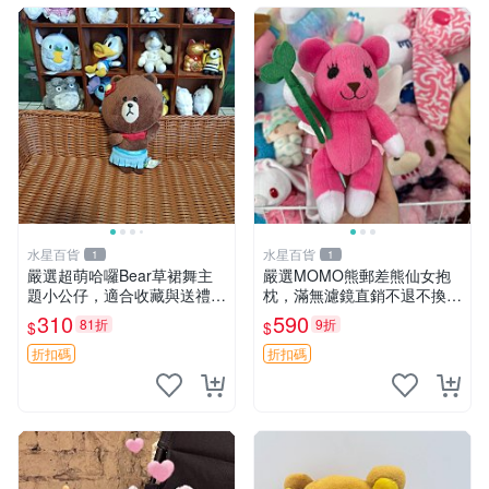
水星百貨
水星百貨
1
1
嚴選超萌哈囉Bear草裙舞主
嚴選MOMO熊郵差熊仙女抱
題小公仔，適合收藏與送禮 1
枕，滿無濾鏡直銷不退不換
00 克 哈囉Bear 草裙舞
經典造型可愛必備 紅薯啵啵
310
590
81折
9折
$
$
間抱枕 抱枕 時尚
折扣碼
折扣碼