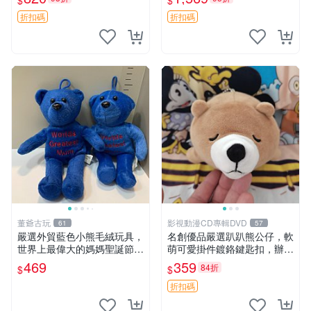
$
$
agano自嘲熊笑臉手玉，全新
親友。中古使用痕跡，手感依
未開封，發貨前視頻確認，四
然優良。 鬆熊 嬰熊 毛玩偶
折扣碼
折扣碼
川 重慶 內
董爺古玩
影視動漫CD專輯DVD
61
57
嚴選外貿藍色小熊毛絨玩具，
名創優品嚴選趴趴熊公仔，軟
世界上最偉大的媽媽聖誕節推
萌可愛掛件鍍鉻鍵匙扣，辦公
薦禮物 五角星 兒童玩具 母親
放松好選擇 趴趴熊 鍍鉻鍵匙
469
359
84折
$
$
節
扣 萬用掛件
折扣碼