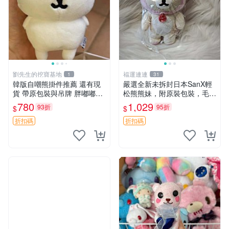
劉先生的挖寶基地
福運連連
1
31
韓版自嘲熊掛件推薦 還有現
嚴選全新未拆封日本SanX輕
貨 帶原包裝與吊牌 胖嘟嘟超
松熊熊妹，附原裝包裝，毛絨
可愛 毛絨手感佳 小熊掛件 自
質地極佳，細膩可愛，推薦收
780
1,029
93折
95折
$
$
嘲抱枕 小熊抱枕
藏兼送禮，適合女性好友或家
人，限量釋出。鬆熊、熊玩
折扣碼
折扣碼
偶、收藏品