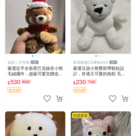
福和二手市場
影視動漫CD專輯DVD
32
57
嚴選近乎全新星巴克錄音小熊
嚴選豆袋小熊臀部帶顆粒設
毛絨擺件，超級可愛宜贈送掛
計，舒適又可愛的抱枕 毛絨
飾 錄音小熊 毛絨擺件 贈品
抱枕、臀部按摩、坐墊
530
230
89折
74折
$
$
折扣碼
折扣碼
拍賣新星