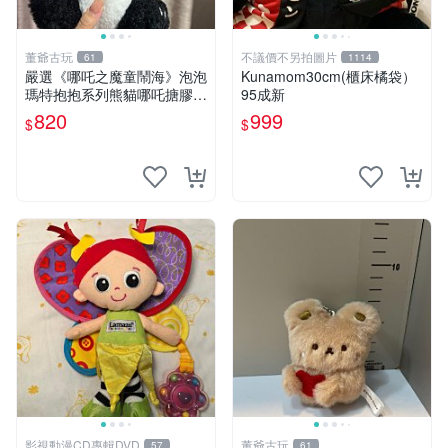
董爺古玩
不議價不另拍圖片
61
1114
嚴選《哪吒之魔童鬧海》泡泡
Kunamom30cm(櫃床橘袋）
瑪特抱抱系列熊貓哪吒搪膠臉
95成新
毛絨， STATE：如圖顯示 哪
820
999
$
$
吒 毛絨公仔 泡泡瑪特
影視動漫CD專輯DVD
董爺古玩
57
61