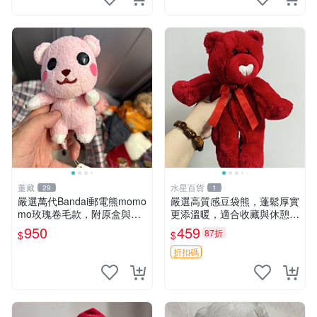
董藏
水星百貨
29
1
嚴選萬代Bandai郵電熊momo
嚴選高質感豆袋熊，蓬鬆厚實
mo玫瑰卷毛款，附原盒與吊
更添溫暖，適合收藏與休憩。
牌，粉嫩可愛入手即柔軟～
前胸填充飽滿，背部亦具優雅
950
459
87折
$
$
玫瑰卷毛 郵電熊 正品
設計。 豆袋熊 保暖 溫柔 蓬
松
折扣碼