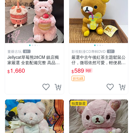
董爺古玩
影視動漫CD專輯DVD
61
57
Jellycat草莓熊28CM 鎮店獨
嚴選中古午後紅茶主題鬆鼠公
家嚴選 全套配備完整 高品質
仔，微瑕依然可愛，輕便易運
收藏好物 紋章 玩具熊 定制熊
送 二手收藏推薦 工廠直營 快
1,660
589
9折
$
$
遞到府 中古 玩偶 公仔
折扣碼
拍賣新星