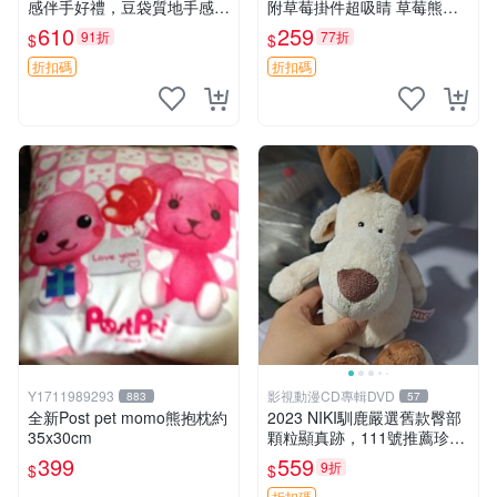
感伴手好禮，豆袋質地手感
附草莓掛件超吸睛 草莓熊手
佳，抱枕小熊 recom 推薦 白
提包 草莓掛件 可愛portunes
610
259
91折
77折
$
$
色豆袋 玩具
e
折扣碼
折扣碼
Y1711989293
影視動漫CD專輯DVD
883
57
全新Post pet momo熊抱枕約
2023 NIKI馴鹿嚴選舊款臀部
35x30cm
顆粒顯真跡，111號推薦珍藏
品 馴鹿 舊款 尾巴顆粒
399
559
9折
$
$
折扣碼