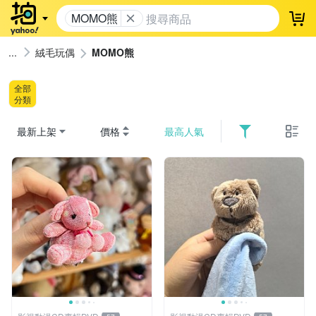
MOMO熊
登
絨毛玩偶
MOMO熊
全部
分類
最新上架
價格
最高人氣