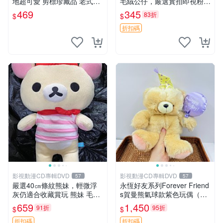
地超可愛 剪標珍藏品 老式毛
毛絨公仔，嚴選實拍即視粉絲
巾質地 安撫熊 款式
必買 公仔紙箱氣泡膜精心包
469
345
83折
$
$
裝快速發貨 輕松熊 公仔 雞毛
絨
折扣碼
影視動漫CD專輯DVD
影視動漫CD專輯DVD
57
57
嚴選40㎝條紋熊妹，輕微浮
永恆好友系列Forever Friend
灰仍適合收藏賞玩 熊妹 毛絨
s賀曼熊氣球款紫色玩偶（鼻
玩具 浮雕熊
子稍有磨損） 中古玩具 氣球
659
1,450
91折
95折
$
$
熊 玩偶
折扣碼
折扣碼