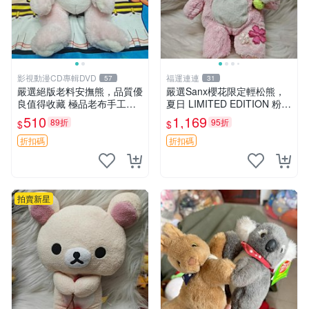
影視動漫CD專輯DVD
福運連連
57
31
嚴選絕版老料安撫熊，品質優
嚴選Sanx櫻花限定輕松熊，
良值得收藏 極品老布手工安
夏日 LIMITED EDITION 粉色
撫搖鈴玩具，適合哄睡寶貝
毛絨熊，背有拉鏈設計，肚內
510
1,169
89折
95折
$
$
超柔老料搖鈴熊，專為孩子設
填充豆袋，精致工藝呈現，狀
計的安心伴護 推薦絕版老布
態如新，適合收藏與送人 櫻
折扣碼
折扣碼
製工藝搖鈴熊，可當作童
花、
拍賣新星