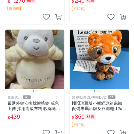
1,270
240
95折
75折
$
$
換。全新品相收藏推薦。 裸
熊 毛絨玩具 收藏
折扣碼
折扣碼
董爺古玩
影視動漫CD專輯DVD
61
57
嚴選外銷安撫枕熊搖鈴 成色
NIKI珍藏版小熊貓冰箱磁鐵
上佳 採用高級布料 軟綿適合
配備專屬吊牌及豆綁繩 12cm
收藏 安心選購 安撫枕 熊玩具
廢品嚴選 好評推薦 小熊貓冰
439
350
83折
$
$
搖鈴
箱貼 磁鐵掛件 冰箱飾品
折扣碼