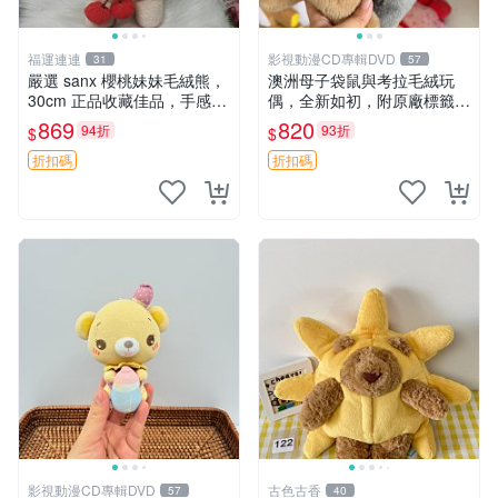
福運連連
影視動漫CD專輯DVD
31
57
嚴選 sanx 櫻桃妹妹毛絨熊，
澳洲母子袋鼠與考拉毛絨玩
30cm 正品收藏佳品，手感極
偶，全新如初，附原廠標籤，
軟，適合贈送與收藏 櫻桃妹
手感極軟，適合贈送親朋好
869
820
94折
93折
$
$
妹、sanx、毛絨熊
友。袋鼠與考拉正版，精緻尺
寸，適合作為收藏或家飾擺
折扣碼
折扣碼
設，增添暖意。 母子、袋
鼠、
影視動漫CD專輯DVD
古色古香
57
40