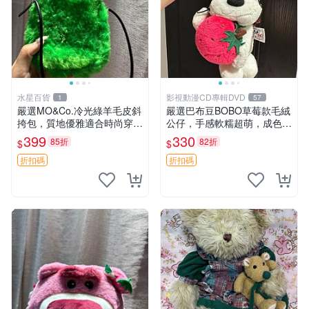
水星百貨
影視動漫CD專輯DVD
1
57
嚴選MO&Co.冷光綠羊毛皮斜
嚴選巴布豆BOBO草莓款毛絨
挎包，質地優雅適合時尚穿搭
公仔，手感軟糯超萌，成色優
冷光綠 皮包 斜挎包
良適合作為收藏品或包包配
399
330
85折
82折
$
$
飾。可視頻確認詳情。 巴布
豆 BOBO 草莓 毛絨公仔 收藏
折扣碼
折扣碼
包配飾