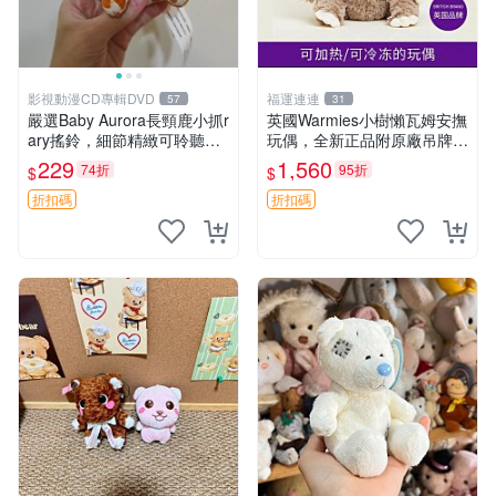
影視動漫CD專輯DVD
福運連連
57
31
嚴選Baby Aurora長頸鹿小抓r
英國Warmies小樹懶瓦姆安撫
ary搖鈴，細節精緻可聆聽清
玩偶，全新正品附原廠吊牌與
脆鈴音 軟萌可愛 定制紀念 金
防塵袋，內藏薰衣草可加熱，
229
1,560
74折
95折
$
$
屬搖鈴 新手媽咪推薦 長頸鹿
適合各個年齡層，冷暖兩用享
抓rary 搖鈴
受抱抱樂趣，不容錯過嚴選好
折扣碼
折扣碼
物 溫暖 冷感