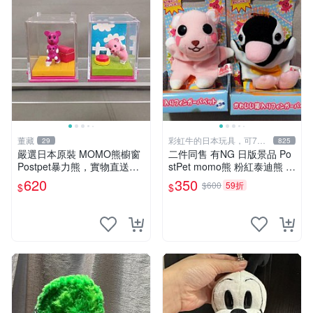
董藏
彩虹牛的日本玩具，可7取
29
825
付
嚴選日本原裝 MOMO熊櫥窗
二件同售 有NG 日版景品 Po
Postpet暴力熊，實物直送新
stPet momo熊 粉紅泰迪熊 妹
臺灣。MOMO熊 暴力熊 熊貓
妹 comomo 企鵝 娃娃 布偶
620
350
$600
59折
$
$
櫥窗
手指頭 娃娃