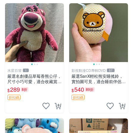
水星百貨
影視動漫CD專輯DVD
1
57
嚴選名創優品草莓香熊公仔，
嚴選SanX輕松熊安睡搖鈴，
尺寸小巧可愛，適合收藏賞玩
實拍圖可見，適合睡前伴侶，
30cm 玩具 公仔 草莓熊
Picks安撫好物 0325 懸吊 電
289
540
8折
89折
$
$
腦
折扣碼
折扣碼