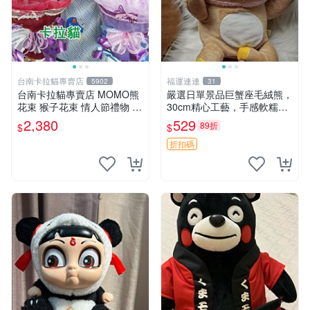
台南卡拉貓專賣店
福運連連
5902
31
台南卡拉貓專賣店 MOMO熊
嚴選日單景品巨蟹座毛絨熊，
花束 猴子花束 情人節禮物 二
30cm精心工藝，手感軟糯推
選一 可繡字 可今天寄明天到
薦收藏送人 巨蟹座 毛絨玩具
2,380
529
89折
$
$
精緻做工
折扣碼