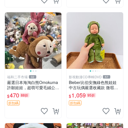
福和二手市場
影視動漫CD專輯DVD
32
57
嚴選日本海淘白熊Omokuma
Bieber比伯安撫綠色熊娃娃
許願娃娃，超萌可愛毛絨公仔
中古玩偶嚴選收藏款 微瑕輕
推薦收藏 白熊 Omokuma 毛
度使用 Bieber綠熊娃娃 中古
470
1,059
88折
95折
$
$
絨玩具 偽裝娃娃 玩具擺飾
玩偶 微瑕
折扣碼
折扣碼