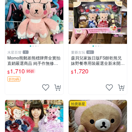
水星百貨
董爺古玩
1
61
Momo熊郵差熊標牌齊全實拍
森貝兒家族日版FS餅乾熊兄
直銷嚴選商品 純手作無修圖
妹野餐專用裝嚴選全新未開
可收藏 郵差熊 Momo熊 標牌
封，包含兩組大童款紙盒裝，
1,710
1,720
95折
$
$
商品
適合收藏與分享。 餅乾熊兄
妹、野餐、收藏
折扣碼
拍賣新星