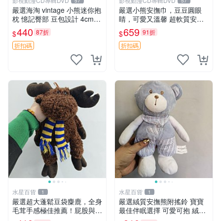
影視動漫CD專輯DVD
影視動漫CD專輯DVD
57
57
嚴選海淘 vintage 小熊迷你抱
嚴選小熊安撫巾，豆豆圓眼
枕 憶記臀部 豆包設計 4cm
睛，可愛又溫馨 超軟質安撫
高 推薦收藏 迷你豆包小熊、
巾，豆豆設計，哄睡好幫手
440
659
87折
91折
$
$
高臀部、豆袋抱枕
約克豆豆眼安撫巾 數碼豆豆
眼
折扣碼
折扣碼
水星百貨
水星百貨
1
1
嚴選超大蓬鬆豆袋麋鹿，全身
嚴選絨質安撫熊附搖鈴 寶寶
毛茸手感極佳推薦！屁股與四
最佳伴眠選擇 可愛可抱 絨毛
肢填充均勻，適合收藏與孩童
玩具 安撫熊 嬰兒用