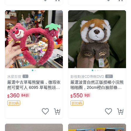
水星百貨
影視動漫CD專輯DVD
1
57
嚴選中古草莓熊髮箍，微瑕依
嚴選波普自然正版授權小浣熊
然可愛可人 6095 草莓熊頭飾
啪啪圈，20cm橙白臉部條紋
中古髮圈 熊寶 寶寶 娃娃熊髮
清晰，毛絨超萌贈品推薦。
360
550
84折
9折
$
$
箍 中古收藏 玩具髮夾
小浣熊 波普 圈環
折扣碼
折扣碼