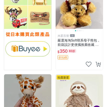
水星百貨
1
嚴選海淘Soft萌系母子熊包，
前袋設計更便攜推薦收藏 母
子熊 軟綿綿 包包
350
83折
$
折扣碼
拍賣新星