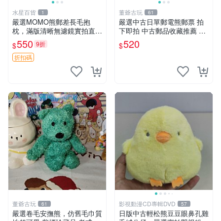
水星百貨
董爺古玩
1
61
嚴選MOMO熊郵差長毛抱
嚴選中古日單郵電熊郵票 拍
枕，滿版清晰無濾鏡實拍直
下即拍 中古郵品收藏推薦 郵
銷。每周新品到貨，不容錯
票 郵電熊 日本
550
520
9折
$
$
過！ 郵差熊 長毛 抱枕
折扣碼
董爺古玩
影視動漫CD專輯DVD
61
57
嚴選卷毛安撫熊，仿舊毛巾質
日版中古輕松熊豆豆眼鼻孔雞