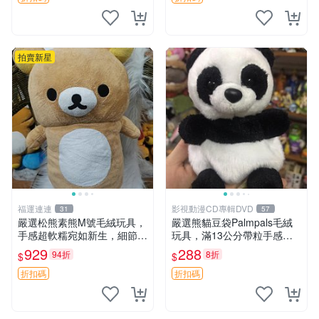
拍賣新星
福運連連
影視動漫CD專輯DVD
31
57
嚴選松熊素熊M號毛絨玩具，
嚴選熊貓豆袋Palmpals毛絨
手感超軟糯宛如新生，細節精
玩具，滿13公分帶粒手感極
緻完美無瑕，推薦送禮或珍
佳，電影主題周邊推薦 熊貓
929
288
94折
8折
$
$
藏，中古狀態保養得宜。 松
Palmpals 毛絨玩具 豆袋 劇場
熊 素熊 毛絨doll
版周邊
折扣碼
折扣碼