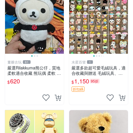
董爺古玩
水星百貨
61
1
嚴選Rilakkuma熊公仔，質地
嚴選多款超可愛毛絨玩具，適
柔軟適合收藏 熊玩偶 柔軟 公
合收藏與贈送 毛絨玩具、抱
仔 收藏
枕、公仔
620
1,150
95折
$
$
折扣碼