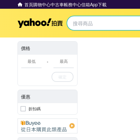
首頁
購物中心
中古車
帳務中心
信箱
App下載
Yahoo拍賣
價格
-
確定
優惠
折扣碼