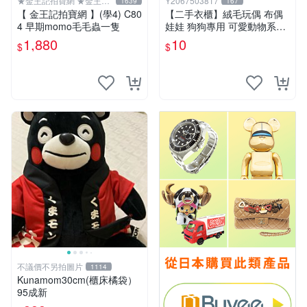
★金王記拍寶網 ★金王記
Y2067503817
1639
167
拍寶趣
【 金王記拍寶網 】(學4) C80
【二手衣櫃】絨毛玩偶 布偶
4 早期momo毛毛蟲一隻
娃娃 狗狗專用 可愛動物系列
耐咬耐磨玩具 玩偶 粉紅熊寵
1,880
10
$
$
物玩具 1120929
不議價不另拍圖片
1114
Kunamom30cm(櫃床橘袋）
95成新