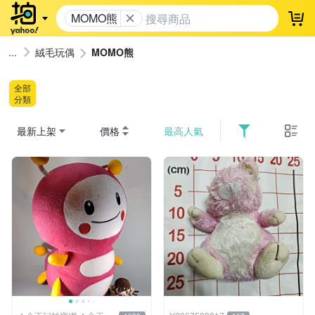
MOMO熊
登
絨毛玩偶
MOMO熊
全部
分類
最新上架
價格
最高人氣