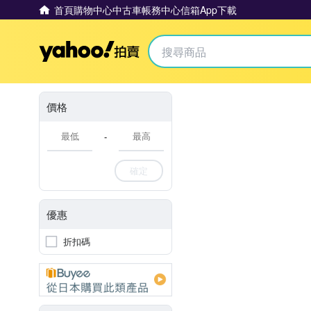
首頁
購物中心
中古車
帳務中心
信箱
App下載
Yahoo拍賣
價格
-
確定
優惠
折扣碼