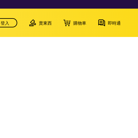
登入
賣東西
購物車
即時通