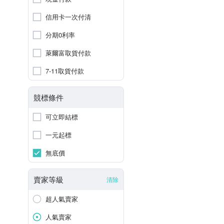
信用卡一次付清
分期0利率
萊爾富取貨付款
7-11取貨付款
競標條件
可立即結標
一元起標
無底價
賣家等級
清除
超人氣賣家
人氣賣家