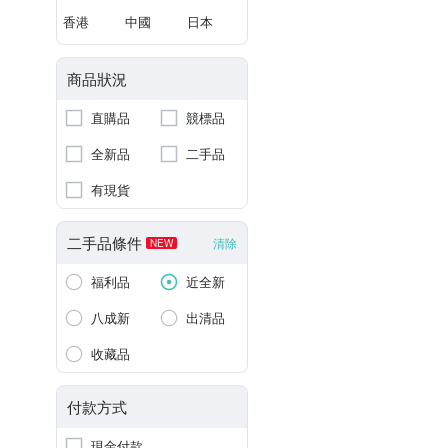
香港
中國
日本
商品狀況
直購品
競標品
全新品
二手品
有現貨
二手品條件
清除
NEW
福利品
近全新
八成新
出清品
收藏品
付款方式
現金付款