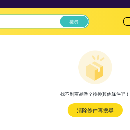
搜尋
找不到商品嗎？換換其他條件吧！
清除條件再搜尋