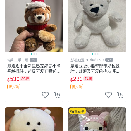
福和二手市場
影視動漫CD專輯DVD
32
57
嚴選近乎全新星巴克錄音小熊
嚴選豆袋小熊臀部帶顆粒設
毛絨擺件，超級可愛宜贈送掛
計，舒適又可愛的抱枕 毛絨
飾 錄音小熊 毛絨擺件 贈品
抱枕、臀部按摩、坐墊
530
230
89折
74折
$
$
折扣碼
折扣碼
拍賣新星