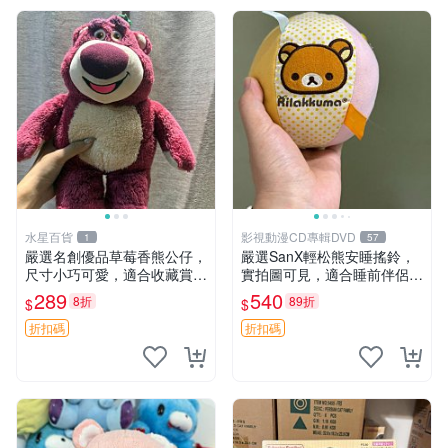
水星百貨
影視動漫CD專輯DVD
1
57
嚴選名創優品草莓香熊公仔，
嚴選SanX輕松熊安睡搖鈴，
尺寸小巧可愛，適合收藏賞玩
實拍圖可見，適合睡前伴侶，
30cm 玩具 公仔 草莓熊
Picks安撫好物 0325 懸吊 電
289
540
8折
89折
$
$
腦
折扣碼
折扣碼