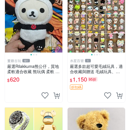
董爺古玩
水星百貨
61
1
嚴選Rilakkuma熊公仔，質地
嚴選多款超可愛毛絨玩具，適
柔軟適合收藏 熊玩偶 柔軟 公
合收藏與贈送 毛絨玩具、抱
仔 收藏
枕、公仔
620
1,150
95折
$
$
折扣碼