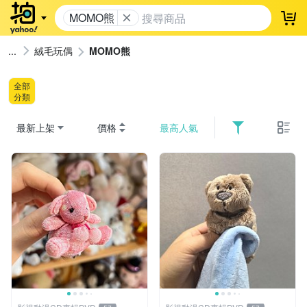
MOMO熊
登
絨毛玩偶
MOMO熊
全部
分類
最新上架
價格
最高人氣