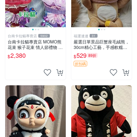
台南卡拉貓專賣店
福運連連
5902
31
台南卡拉貓專賣店 MOMO熊
嚴選日單景品巨蟹座毛絨熊，
花束 猴子花束 情人節禮物 二
30cm精心工藝，手感軟糯推
選一 可繡字 可今天寄明天到
薦收藏送人 巨蟹座 毛絨玩具
2,380
529
89折
$
$
精緻做工
折扣碼