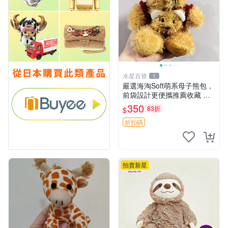
水星百貨
1
嚴選海淘Soft萌系母子熊包，
前袋設計更便攜推薦收藏 母
子熊 軟綿綿 包包
350
83折
$
折扣碼
拍賣新星