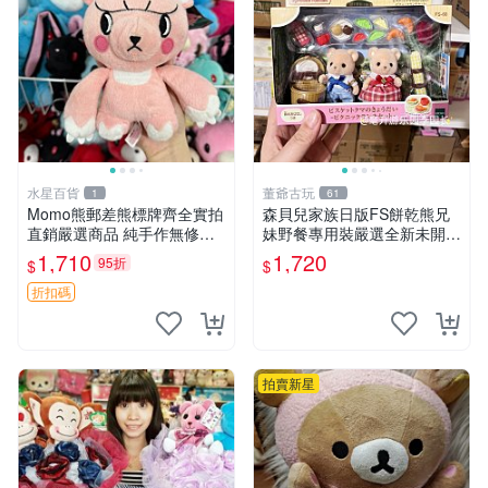
水星百貨
董爺古玩
1
61
Momo熊郵差熊標牌齊全實拍
森貝兒家族日版FS餅乾熊兄
直銷嚴選商品 純手作無修圖
妹野餐專用裝嚴選全新未開
可收藏 郵差熊 Momo熊 標牌
封，包含兩組大童款紙盒裝，
1,710
1,720
95折
$
$
商品
適合收藏與分享。 餅乾熊兄
妹、野餐、收藏
折扣碼
拍賣新星