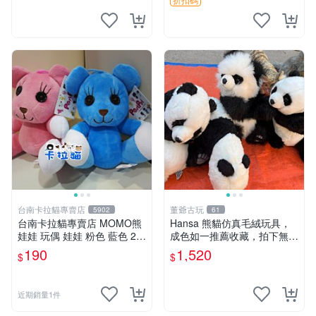
台南卡拉貓專賣店
董爺古玩
5902
61
台南卡拉貓專賣店 MOMO熊
Hansa 熊貓仿真毛絨玩具，
娃娃 玩偶 娃娃 粉色 藍色 2色
成色如一推薦收藏，拍下無疑
分售
心 熊貓 毛絨玩具 收藏
190
1,520
$
$
近期銷量1件