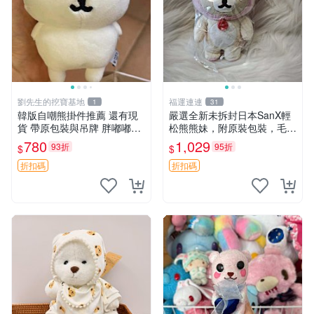
劉先生的挖寶基地
福運連連
1
31
韓版自嘲熊掛件推薦 還有現
嚴選全新未拆封日本SanX輕
貨 帶原包裝與吊牌 胖嘟嘟超
松熊熊妹，附原裝包裝，毛絨
可愛 毛絨手感佳 小熊掛件 自
質地極佳，細膩可愛，推薦收
780
1,029
93折
95折
$
$
嘲抱枕 小熊抱枕
藏兼送禮，適合女性好友或家
人，限量釋出。鬆熊、熊玩
折扣碼
折扣碼
偶、收藏品