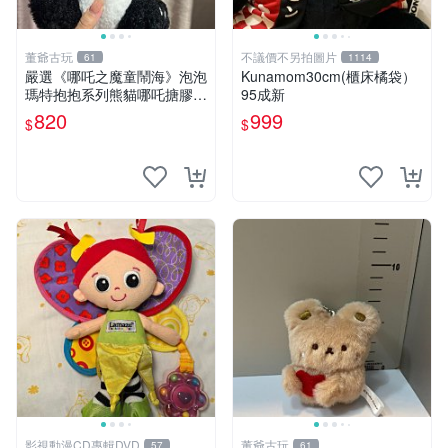
董爺古玩
不議價不另拍圖片
61
1114
嚴選《哪吒之魔童鬧海》泡泡
Kunamom30cm(櫃床橘袋）
瑪特抱抱系列熊貓哪吒搪膠臉
95成新
毛絨， STATE：如圖顯示 哪
820
999
$
$
吒 毛絨公仔 泡泡瑪特
影視動漫CD專輯DVD
董爺古玩
57
61