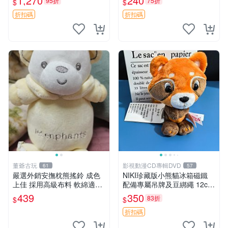
1,270
240
95折
75折
$
$
換。全新品相收藏推薦。 裸
熊 毛絨玩具 收藏
折扣碼
折扣碼
董爺古玩
影視動漫CD專輯DVD
61
57
嚴選外銷安撫枕熊搖鈴 成色
NIKI珍藏版小熊貓冰箱磁鐵
上佳 採用高級布料 軟綿適合
配備專屬吊牌及豆綁繩 12cm
收藏 安心選購 安撫枕 熊玩具
廢品嚴選 好評推薦 小熊貓冰
439
350
83折
$
$
搖鈴
箱貼 磁鐵掛件 冰箱飾品
折扣碼