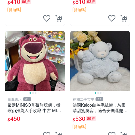
410
810
86折
93折
$
$
共賞。 麋鹿 豆袋 毛茸玩具
折扣碼
折扣碼
董爺古玩
福和二手市場
61
32
嚴選MINISO草莓熊玩偶，微
法國Kaloo白色毛絨熊，灰眼
瑕仍推薦入手收藏 中古 MINI
睛甜蜜笑容，適合安撫逗趣可
SO 草莓熊 玩具 收藏
愛，柔軟面料手感佳。14 白
450
530
89折
$
$
色安撫熊 毛絨玩具 寶寶逗樂
具
折扣碼