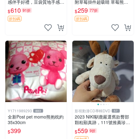
感伴手好禮，豆袋質地手感
附草莓掛件超吸睛 草莓熊手
佳，抱枕小熊 recom 推薦 白
提包 草莓掛件 可愛portunes
610
259
91折
77折
$
$
色豆袋 玩具
e
折扣碼
折扣碼
Y1711989293
影視動漫CD專輯DVD
883
57
全新Post pet momo熊抱枕約
2023 NIKI馴鹿嚴選舊款臀部
35x30cm
顆粒顯真跡，111號推薦珍藏
品 馴鹿 舊款 尾巴顆粒
399
559
9折
$
$
折扣碼