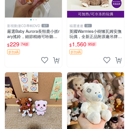
影視動漫CD專輯DVD
福運連連
57
31
嚴選Baby Aurora長頸鹿小抓r
英國Warmies小樹懶瓦姆安撫
ary搖鈴，細節精緻可聆聽清
玩偶，全新正品附原廠吊牌與
脆鈴音 軟萌可愛 定制紀念 金
防塵袋，內藏薰衣草可加熱，
229
1,560
74折
95折
$
$
屬搖鈴 新手媽咪推薦 長頸鹿
適合各個年齡層，冷暖兩用享
抓rary 搖鈴
受抱抱樂趣，不容錯過嚴選好
折扣碼
折扣碼
物 溫暖 冷感