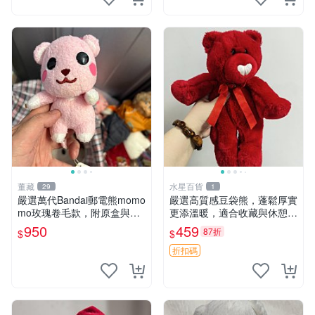
董藏
水星百貨
29
1
嚴選萬代Bandai郵電熊momo
嚴選高質感豆袋熊，蓬鬆厚實
mo玫瑰卷毛款，附原盒與吊
更添溫暖，適合收藏與休憩。
牌，粉嫩可愛入手即柔軟～
前胸填充飽滿，背部亦具優雅
950
459
87折
$
$
玫瑰卷毛 郵電熊 正品
設計。 豆袋熊 保暖 溫柔 蓬
松
折扣碼