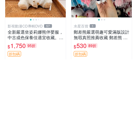
影視動漫CD專輯DVD
水星百貨
57
1
全新嚴選坐姿莉娜熊伴嬰服，
郵差熊嚴選萌趣可愛滿版設計
中古成色保養佳適宜收藏。無
無瑕真照推薦收藏 郵差熊 熊
盒子但品質完好，快速出貨。
抱枕 紅薯啵啵間
1,750
530
95折
89折
$
$
建議入手！ 中古 玩偶 滬漫
折扣碼
折扣碼