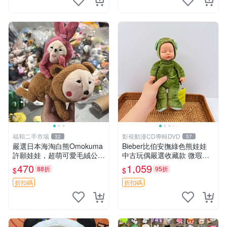
福和二手市場
影視動漫CD專輯DVD
32
57
嚴選日本海淘白熊Omokuma
Bieber比伯安撫綠色熊娃娃
許願娃娃，超萌可愛毛絨公仔
中古玩偶嚴選收藏款 微瑕輕
推薦收藏 白熊 Omokuma 毛
度使用 Bieber綠熊娃娃 中古
470
1,059
88折
95折
$
$
絨玩具 偽裝娃娃 玩具擺飾
玩偶 微瑕
折扣碼
折扣碼