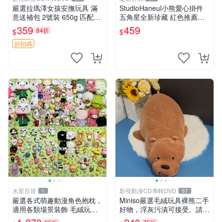
嚴選拉瑪澤女孩安撫玩具 滿
StudioHaneul小熊愛心掛件
意送補包 2號裝 650g 匹配嬰
五角星全新珍藏 紅色推薦收
幼童舒壓好伴侶 女孩專用 安
藏 玩具掛飾 掛件 新品
359
459
84折
$
$
心選擇 安撫玩偶 衝包 玩具
折扣碼
水星百貨
影視動漫CD專輯DVD
1
57
嚴選各式萌趣動漫角色抱枕，
Miniso嚴選毛絨玩具裸熊二手
適用各類場景裝飾 毛絨玩
好物，浮灰污漬可接受。請詳
具、卡通抱枕、趣味玩偶
閱照片再下單，售出不退不