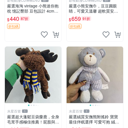
影視動漫CD專輯DVD
影視動漫CD專輯DVD
57
57
嚴選海淘 vintage 小熊迷你抱
嚴選小熊安撫巾，豆豆圓眼
枕 憶記臀部 豆包設計 4cm
睛，可愛又溫馨 超軟質安撫
高 推薦收藏 迷你豆包小熊、
巾，豆豆設計，哄睡好幫手
440
659
87折
91折
$
$
高臀部、豆袋抱枕
約克豆豆眼安撫巾 數碼豆豆
眼
折扣碼
折扣碼
水星百貨
水星百貨
1
1
嚴選超大蓬鬆豆袋麋鹿，全身
嚴選絨質安撫熊附搖鈴 寶寶
毛茸手感極佳推薦！屁股與四
最佳伴眠選擇 可愛可抱 絨毛
肢填充均勻，適合收藏與孩童
玩具 安撫熊 嬰兒用