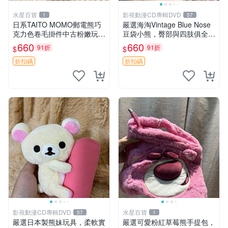
水星百貨
影視動漫CD專輯DVD
1
57
日系TAITO MOMO郵電熊巧
嚴選海淘Vintage Blue Nose
克力色卷毛掛件中古粉嫩玩偶
豆袋小熊，臀部與四肢俱全，
微瑕推薦 postpet momo 郵
坐高11公分，附原盒與吊牌
660
660
91折
91折
$
$
電熊 中古玩偶
收藏。藍鼻子小熊，值得擁有
玩具 憶熊
折扣碼
折扣碼
影視動漫CD專輯DVD
水星百貨
57
1
嚴選日本製熊妹玩具，柔軟實
嚴選可愛粉紅草莓熊手提包，