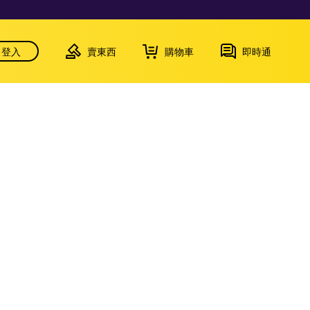
登入
賣東西
購物車
即時通