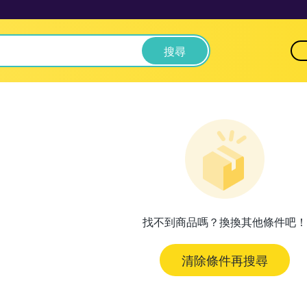
搜尋
找不到商品嗎？換換其他條件吧！
清除條件再搜尋