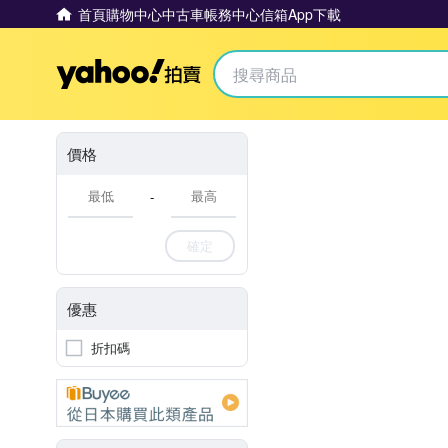
首頁
購物中心
中古車
帳務中心
信箱
App下載
Yahoo拍賣
價格
-
確定
優惠
折扣碼