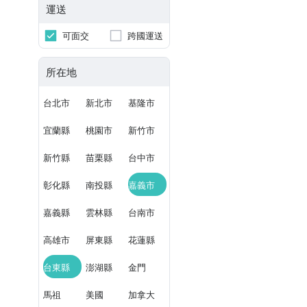
運送
可面交
跨國運送
所在地
台北市
新北市
基隆市
宜蘭縣
桃園市
新竹市
新竹縣
苗栗縣
台中市
彰化縣
南投縣
嘉義市
嘉義縣
雲林縣
台南市
高雄市
屏東縣
花蓮縣
台東縣
澎湖縣
金門
馬祖
美國
加拿大