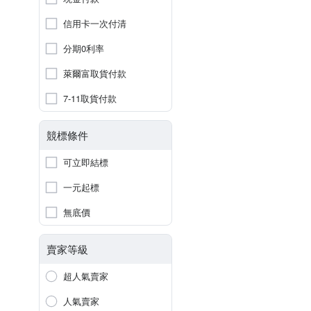
信用卡一次付清
分期0利率
萊爾富取貨付款
7-11取貨付款
競標條件
可立即結標
一元起標
無底價
賣家等級
超人氣賣家
人氣賣家