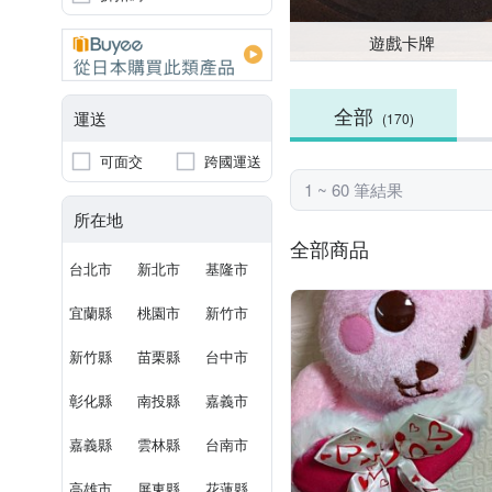
遊戲卡牌
全部
運送
(170)
可面交
跨國運送
1 ~ 60 筆結果
所在地
全部商品
台北市
新北市
基隆市
宜蘭縣
桃園市
新竹市
新竹縣
苗栗縣
台中市
彰化縣
南投縣
嘉義市
嘉義縣
雲林縣
台南市
高雄市
屏東縣
花蓮縣