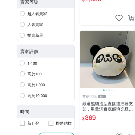
賣家等級
超人氣賣家
人氣賣家
拍賣新星
賣家評價
1-100
高於100
高於1,000
高於10,000
董爺古玩
61
嚴選熊貓造型直播遙控器支
架，重量沉實底部填充豆
時間
袋，手機遙控器最佳架設選
369
$
擇推薦 直播遙控器支架 毛
新刊登
即將結標
絨玩具 支架架設