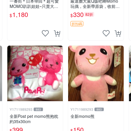
一番街＊日本帶回＊超可愛
嚴選膽大黨Q版吧唧Momo
MOMO趴趴娃娃~只賣大隻
玩偶，全新帶原袋，收前請
的1號~單隻價～生日禮物
詳讀收物須知。非偏遠地區
1,180
330
82折
$
$
同城可取。 膽大黨 Q版 陳
冠希 妙Q玩偶
折扣碼
Y1711989293
Y1711989293
883
883
全新Post pet momo熊抱枕
全新momo熊
約35x30cm
399
150
$
$