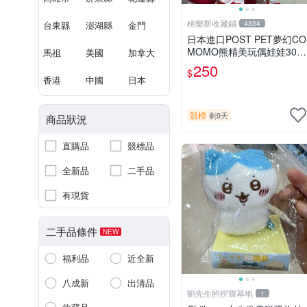
桃樂斯收藏鋪
台東縣
澎湖縣
金門
4334
日本進口POST PET夢幻CO
MOMO熊精美玩偶娃娃30c
馬祖
美國
加拿大
m
250
$
香港
中國
日本
競標
剩9天
商品狀況
直購品
競標品
全新品
二手品
有現貨
二手品條件
NEW
福利品
近全新
八成新
出清品
劉先生的挖寶基地
1