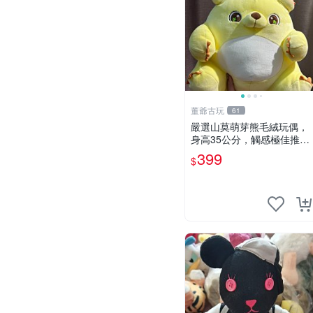
董爺古玩
61
嚴選山莫萌芽熊毛絨玩偶，
身高35公分，觸感極佳推薦
收藏 萌芽熊 毛絨玩偶 串珠
399
$
玩偶