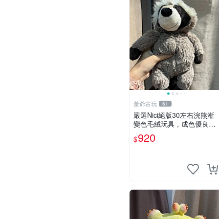
董爺古玩
61
嚴選Nici絕版30左右浣熊漸
變色毛絨玩具，成色優良伴
隨原廠牌標 浣熊 玩具 毛絨
920
$