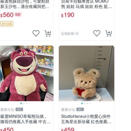
嚴選熊妹頭沙包，可愛粒狀
台南卡拉貓專賣店 MOMO
新玉沙包，適合收藏與把玩
熊 娃娃 玩偶 娃娃 粉色 藍色
熊妹 沙包 玉石
2色分售
560
190
9折
$
$
折扣碼
近期銷量1件
董爺古玩
董爺古玩
61
61
嚴選MINISO草莓熊玩偶，
StudioHaneul小熊愛心掛件
微瑕仍推薦入手收藏 中古 M
五角星全新珍藏 紅色推薦收
INISO 草莓熊 玩具 收藏
藏 玩具掛飾 掛件 新品
450
459
$
$