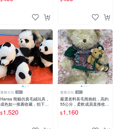
董爺古玩
董爺古玩
61
61
Hansa 熊貓仿真毛絨玩具，
嚴選老料長毛熊抱枕，高約
成色如一推薦收藏，拍下無
55公分，柔軟成員直推收藏
疑心 熊貓 毛絨玩具 收藏
長毛熊 柔軟熊抱枕 55公分
1,520
1,160
$
$