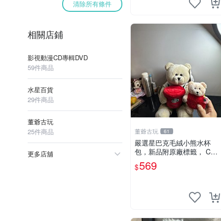
清除所有條件
相關店鋪
影視動漫CD專輯DVD
59件商品
水星百貨
29件商品
董爺古玩
25件商品
董爺古玩
61
嚴選星巴克毛絨小熊水杯
包，新品附原廠標籤， CO
更多店舖
NDITION 良好，詳情請參閱
569
$
商品圖片。 星巴克 毛絨小
熊 水杯包