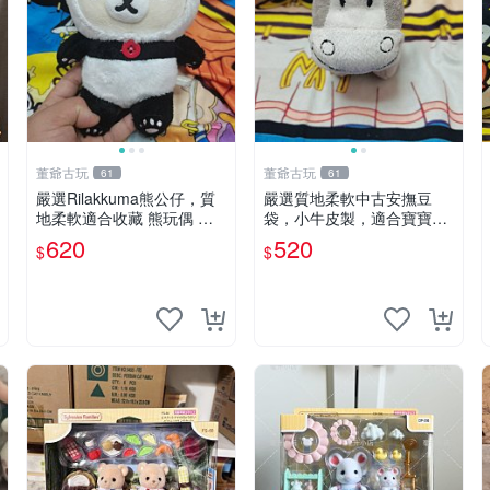
董爺古玩
董爺古玩
61
61
嚴選Rilakkuma熊公仔，質
嚴選質地柔軟中古安撫豆
地柔軟適合收藏 熊玩偶 柔
袋，小牛皮製，適合寶寶安
軟 公仔 收藏
心入眠。 安撫豆袋 小牛皮
620
520
$
$
寶寶安撫