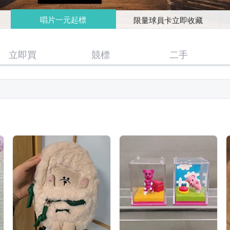
唱片一元起標
限量球員卡立即收藏
立即買
競標
二手