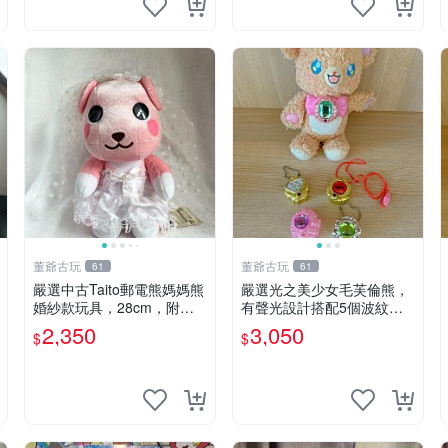
董爺古玩
董爺古玩
61
61
嚴選中古Taito郵電熊媽媽熊
嚴選光之美少女毛芙倫熊，
婚紗款玩具，28cm，附原
有聲光設計搭配5個波紋
盒，保存極佳實拍，婚紗細
石，成色完美如圖。爽快附
2,350
3,050
$
$
節清晰可見，偶像收藏推薦
電池，讓愛心不打折扣。 光
婚紗小花 玩具 模型
之美少女 毛芙倫熊 波紋石
有聲光