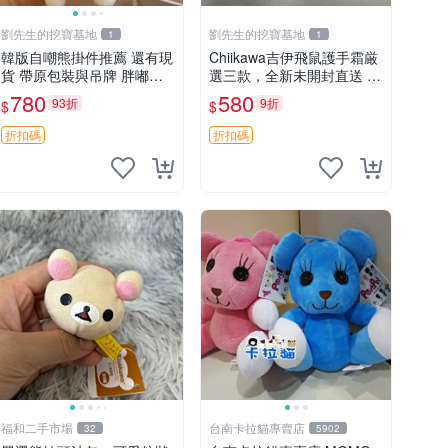
劉先生的挖寶基地
劉先生的挖寶基地
1
1
韓版自嘲熊掛件推薦 還有現
Chiikawa吉伊飛鼠護手霜厳
貨 帶原包裝與吊牌 胖嘟嘟
選三款，全新未開封直送 飛
超可愛 毛絨手感佳 小熊掛
鼠 護手霜 吉伊三款 新貨
780
580
93折
9折
$
$
件 自嘲抱枕 小熊抱枕
折扣碼
折扣碼
福和二手市場
台南卡拉貓專賣店
32
5902