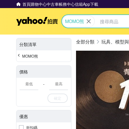
首頁
購物中心
中古車
帳務中心
信箱
App下載
Yahoo拍賣
MOMO熊
玩具、模型與
分類清單
MOMO熊
價格
-
確定
優惠
折扣碼