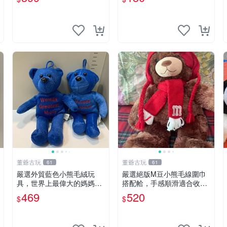
董爺古玩
董爺古玩
61
61
嚴選外貿藍色小熊毛絨玩
嚴選絕版M豆小熊毛線圍巾
具，世界上最偉大的媽媽聖
搭配帢，手感順滑適合收藏
誕節推薦禮物 五角星 兒童
絕版M豆小熊、圍巾、毛線
469
520
$
$
玩具 母親節
帢 經典好搭