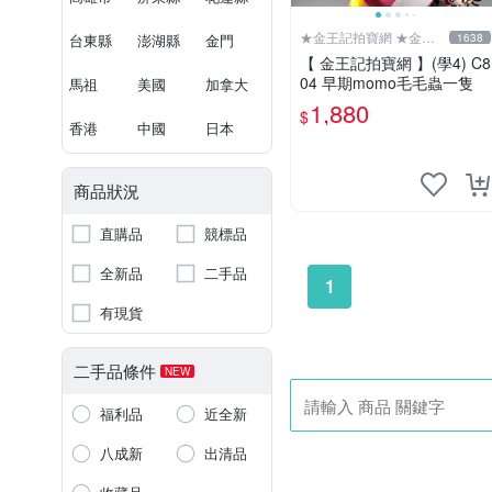
★金王記拍寶網 ★金王
台東縣
澎湖縣
金門
1638
記拍寶趣
【 金王記拍寶網 】(學4) C8
04 早期momo毛毛蟲一隻
馬祖
美國
加拿大
1,880
$
香港
中國
日本
商品狀況
直購品
競標品
全新品
二手品
1
有現貨
二手品條件
NEW
福利品
近全新
八成新
出清品