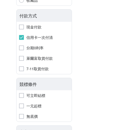
收藏品
付款方式
現金付款
信用卡一次付清
分期0利率
萊爾富取貨付款
7-11取貨付款
競標條件
可立即結標
一元起標
無底價