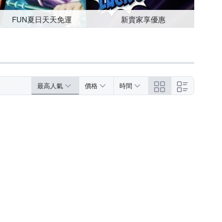
FUN夏日天天免運
新賣家享優惠
最高人氣
價格
時間