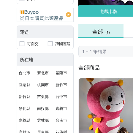
遊戲卡牌
全部
運送
(1)
可面交
跨國運送
1 ~ 1 筆結果
所在地
全部商品
台北市
新北市
基隆市
宜蘭縣
桃園市
新竹市
新竹縣
苗栗縣
台中市
彰化縣
南投縣
嘉義市
嘉義縣
雲林縣
台南市
高雄市
屏東縣
花蓮縣