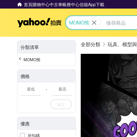
首頁
購物中心
中古車
帳務中心
信箱
App下載
Yahoo拍賣
MOMO熊
玩具、模型與
分類清單
MOMO熊
價格
-
確定
優惠
折扣碼