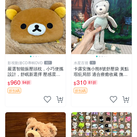
影視動漫CD專輯DVD
水星百貨
57
1
嚴選智能振壓頭枕，小巧便攜
卡露安撫小熊8號舒壓袋 黃點
設計，舒眠新選擇 壓感震動
瑕疪局部 適合療癒收藏 撫慰
頭枕 確切尺寸 小巧便攜
身心 美肌養護 放鬆好物
960
310
94折
81折
$
$
折扣碼
折扣碼