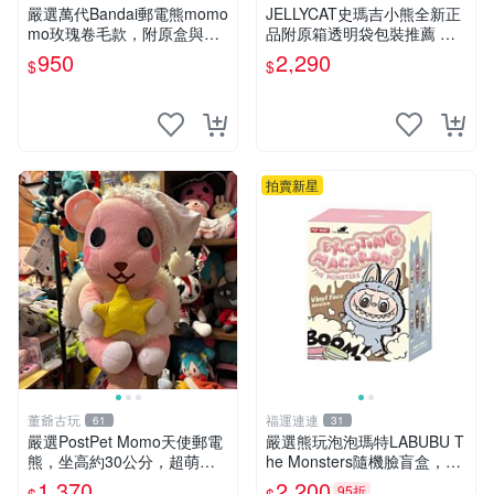
嚴選萬代Bandai郵電熊momo
JELLYCAT史瑪吉小熊全新正
mo玫瑰卷毛款，附原盒與吊
品附原箱透明袋包裝推薦 透
牌，粉嫩可愛入手即柔軟～
明袋 包裝盒 史瑪吉小熊
950
2,290
$
$
玫瑰卷毛 郵電熊 正品
拍賣新星
董爺古玩
福運連連
61
31
嚴選PostPet Momo天使郵電
嚴選熊玩泡泡瑪特LABUBU T
熊，坐高約30公分，超萌可
he Monsters隨機臉盲盒，萌
愛收藏首選 天使郵電熊 Mom
趣馬卡龍設計 芝麻豆豆 LAB
1,370
2,200
95折