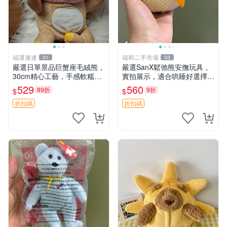
福運連連
福和二手市場
31
33
嚴選日單景品巨蟹座毛絨熊，
嚴選SanX鬆弛熊安撫玩具，
30cm精心工藝，手感軟糯推
實拍展示，適合哄睡好選擇
薦收藏送人 巨蟹座 毛絨玩具
電腦玩具 安撫用品
529
560
89折
9折
$
$
精緻做工
折扣碼
折扣碼