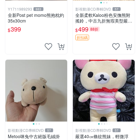
Y1711989293
影視動漫CD專輯DVD
883
57
全新Post pet momo熊抱枕約
全新柔軟Kaloo粉色安撫熊附
35x30cm
搖鈴，中古九折無瑕美型嚴選
收藏 粉色 安撫 玩具
399
499
88折
$
$
折扣碼
影視動漫CD專輯DVD
影視動漫CD專輯DVD
57
57
Metoo咪兔中古絕版毛絨掛
嚴選40㎝條紋熊妹，輕微浮