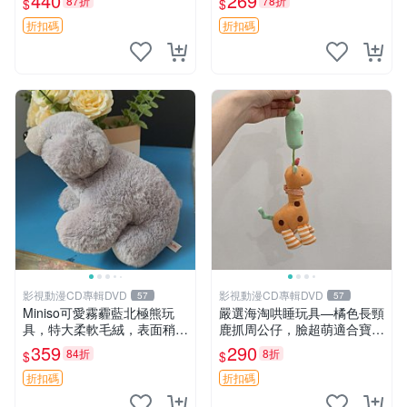
440
269
87折
78折
$
$
高臀部、豆袋抱枕
大容量
折扣碼
折扣碼
影視動漫CD專輯DVD
影視動漫CD專輯DVD
57
57
Miniso可愛霧霾藍北極熊玩
嚴選海淘哄睡玩具—橘色長頸
具，特大柔軟毛絨，表面稍有
鹿抓周公仔，臉超萌適合寶寶
使用痕跡，適合居家擺放 23
陪伴，中古略有使用痕跡 橘
359
290
84折
8折
$
$
CM 毛絨玩具 北極熊 魯班熊
色 長頸鹿 抓周
折扣碼
折扣碼