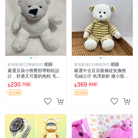
影視動漫CD專輯DVD
影視動漫CD專輯DVD
57
57
嚴選豆袋小熊臀部帶顆粒設
嚴選中古豆豆眼條紋安撫熊
計，舒適又可愛的抱枕 毛絨
毛絨公仔 色澤新鮮 微小瑕疵
抱枕、臀部按摩、坐墊
可收藏 中古 安撫熊 條紋公仔
230
369
74折
84折
$
$
折扣碼
折扣碼