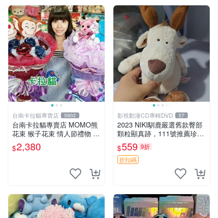
台南卡拉貓專賣店
影視動漫CD專輯DVD
5902
57
台南卡拉貓專賣店 MOMO熊
2023 NIKI馴鹿嚴選舊款臀部
花束 猴子花束 情人節禮物 二
顆粒顯真跡，111號推薦珍藏
選一 可繡字 可今天寄明天到
品 馴鹿 舊款 尾巴顆粒
2,380
559
9折
$
$
折扣碼