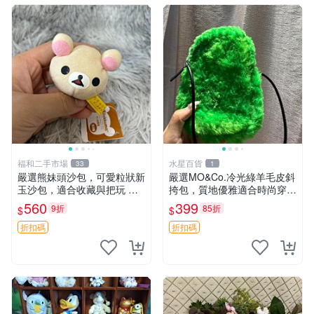
福和二手市場
水星百貨
33
1
嚴選熊妹頭沙包，可愛粒狀新
嚴選MO&Co.冷光綠羊毛皮斜
玉沙包，適合收藏與把玩 熊
挎包，質地優雅適合時尚穿搭
妹 沙包 玉石
冷光綠 皮包 斜挎包
560
399
9折
85折
$
$
折扣碼
折扣碼