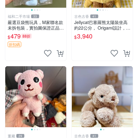
福和二手市場
古色古香
33
41
嚴選豆袋熊玩具，M家聯名款
Jellycat巴塞羅熊太陽裝坐高
未拆包裝，實拍圖保證正品
約22公分， Origami設計，來
豆袋玩具 嚴選 M家 豆袋熊
自越南。嚴選 Recommendat
479
3,940
88折
$
$
ion！巴塞羅、 Origami熊、J
elly
折扣碼
董藏
古色古香
29
41