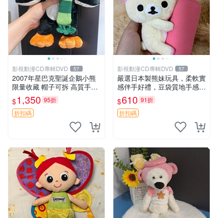
影視動漫CD專輯DVD
影視動漫CD專輯DVD
57
57
2007年星巴克聖誕企鵝小熊
嚴選日本製熊妹玩具，柔軟實
限量收藏 帽子可拆 高質手感
感伴手好禮，豆袋質地手感
超愛 聖誕限定 星巴克企鵝 小
佳，抱枕小熊 recom 推薦 白
1,350
610
95折
91折
$
$
熊杯墊
色豆袋 玩具
折扣碼
折扣碼