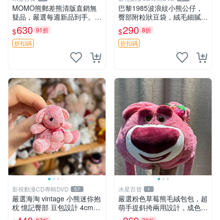
MOMO熊郵差熊清版直銷無
巴黎1985波浪紋小熊公仔，
疑品，嚴選每週新品到手。紅
臀部附粒狀豆袋，絨毛細膩臉
薯啵啵鮮果間 郵差熊 清版 紅
部可愛，中古嚴選推薦 小熊
630
290
91折
8折
$
$
薯啵啵間
公仔 豆袋
折扣碼
折扣碼
影視動漫CD專輯DVD
水星百貨
57
1
嚴選海淘 vintage 小熊迷你抱
嚴選粉色草莓熊毛絨包包，超
枕 憶記臀部 豆包設計 4cm
萌手提斜挎兩用設計，成色上
高 推薦收藏 迷你豆包小熊、
佳容量大 粉紅草莓 毛絨包 超