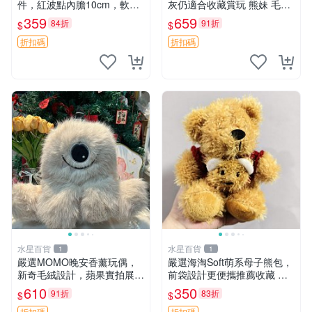
件，紅波點內膽10cm，軟糯
灰仍適合收藏賞玩 熊妹 毛絨
宜贈送收藏 咪熊 毛絨 掛件
玩具 浮雕熊
359
659
84折
91折
$
$
折扣碼
折扣碼
水星百貨
水星百貨
1
1
嚴選MOMO晚安香薰玩偶，
嚴選海淘Soft萌系母子熊包，
新奇毛絨設計，蘋果實拍展
前袋設計更便攜推薦收藏 母
示，成色極佳 晚安香薰 馮娃
子熊 軟綿綿 包包
610
350
91折
83折
$
$
娃 毛絨玩偶
折扣碼
折扣碼