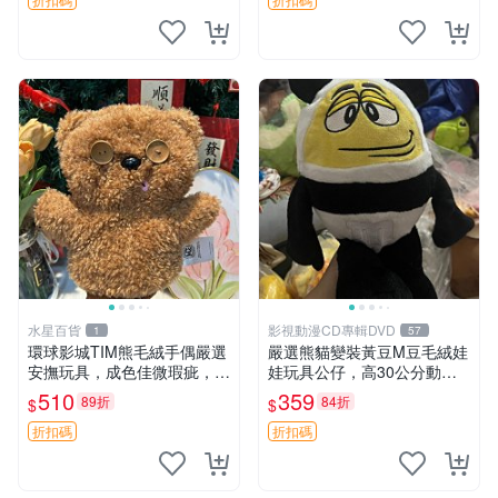
水星百貨
影視動漫CD專輯DVD
1
57
環球影城TIM熊毛絨手偶嚴選
嚴選熊貓變裝黃豆M豆毛絨娃
安撫玩具，成色佳微瑕疵，贈
娃玩具公仔，高30公分動漫
小禮物超值優惠 TIM熊 毛絨
周邊 熊貓 變裝 公仔
510
359
89折
84折
$
$
手偶 安撫 toy 嚴選
折扣碼
折扣碼