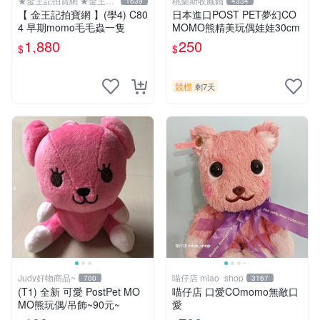
★金王記拍寶網 ★金王記
桃樂斯收藏鋪
1639
4334
拍寶趣
【 金王記拍寶網 】(學4) C80
日本進口POST PET夢幻CO
4 早期momo毛毛蟲一隻
MOMO熊精美玩偶娃娃30cm
1,880
250
$
$
競標
剩7天
Judy好物商品~
喵仔店 miao_shop
700
3167
(T1) 全新 可愛 PostPet MO
喵仔店 口愛COmomo無敵口
MO熊玩偶/吊飾~90元~
愛