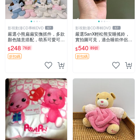
影視動漫CD專輯DVD
影視動漫CD專輯DVD
57
57
嚴選小熊扁扁安撫抓件，多款
嚴選SanX輕松熊安睡搖鈴，
顏色隨意搭配，萌系可愛可改
實拍圖可見，適合睡前伴侶，
掛件 小熊安撫抓件 憶記 抓繩
Picks安撫好物 0325 懸吊 電
248
540
76折
89折
$
$
孩童掛件
腦
折扣碼
折扣碼