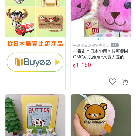
一番街日系禮物專賣店
87
一番街＊日本帶回＊超可愛M
OMO趴趴娃娃~只賣大隻的1
號~單隻價～生日禮物
1,180
$