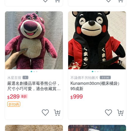
水星百貨
不議價不另拍圖片
1
1114
嚴選名創優品草莓香熊公仔，
Kunamom30cm(櫃床橘袋）
尺寸小巧可愛，適合收藏賞玩
95成新
30cm 玩具 公仔 草莓熊
289
999
8折
$
$
折扣碼