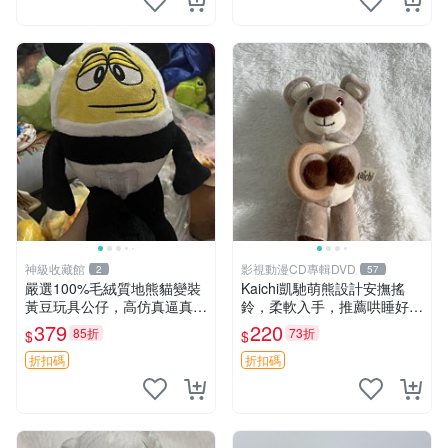
神級收藏館
影視動漫CD專輯DVD
2
57
嚴選100%毛絨質地熊貓變裝
Kaichi凱馳萌熊設計安撫搖
黃豆玩具公仔，高仿真逼真模
鈴，柔軟入手，推薦哄睡好選
擬，適合收藏愛好者 熊貓 黃
擇 熊公仔 安撫玩具 喂食環
379
220
85折
73折
$
$
豆 公仔
折扣碼
折扣碼