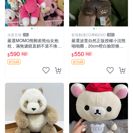
水星百貨
影視動漫CD專輯DVD
1
57
嚴選MOMO熊郵差熊仙女抱
嚴選波普自然正版授權小浣熊
枕，滿無濾鏡直銷不退不換
啪啪圈，20cm橙白臉部條紋
經典造型可愛必備 紅薯啵啵
清晰，毛絨超萌贈品推薦。
590
550
9折
9折
$
$
間抱枕 抱枕 時尚
小浣熊 波普 圈環
折扣碼
折扣碼