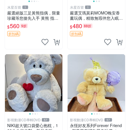
水星百貨
水星百貨
1
1
嚴選絕版三足黃熊指偶，限量
嚴選艾瑪莫莉MOMO晚安香
珍藏等您搶先入手 黃熊 指偶
薰玩偶，精致無瑕伴您入眠
珍藏品
晚安精靈 香薰玩具 玩偶收藏
560
480
9折
88折
$
$
折扣碼
折扣碼
影視動漫CD專輯DVD
影視動漫CD專輯DVD
57
57
NIKI超大號口袋愛心抱枕，1
永恆好友系列Forever Friend