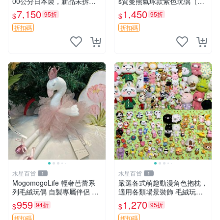
00公分日本製，新品未拆封
s賀曼熊氣球款紫色玩偶（鼻
胖嘟嘟收藏推薦 愛心抱枕 日
子稍有磨損） 中古玩具 氣球
7,150
1,450
95折
95折
$
$
本 抱枕
熊 玩偶
折扣碼
折扣碼
水星百貨
水星百貨
1
1
MogomogoLife 輕奢芭蕾系
嚴選各式萌趣動漫角色抱枕，
列毛絨玩偶 自製專屬伴侶 帶
適用各類場景裝飾 毛絨玩
標牌全新成色 芭蕾系列 毛絨
具、卡通抱枕、趣味玩偶
959
1,270
94折
95折
$
$
玩偶 安撫玩具 新款上架
折扣碼
折扣碼