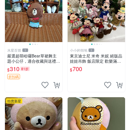
水星百貨
小小的領地
1
1
嚴選超萌哈囉Bear草裙舞主
東京迪士尼 米奇 米妮 絕版品
題小公仔，適合收藏與送禮 1
娃娃吊飾 飯店限定 歡樂滿人
00 克 哈囉Bear 草裙舞
間 復活節
310
700
81折
$
$
折扣碼
拍賣新星