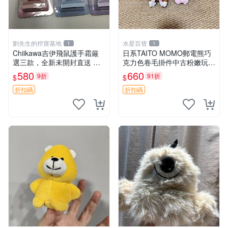
劉先生的挖寶基地
水星百貨
1
1
Chiikawa吉伊飛鼠護手霜厳
日系TAITO MOMO郵電熊巧
選三款，全新未開封直送 飛
克力色卷毛掛件中古粉嫩玩偶
鼠 護手霜 吉伊三款 新貨
微瑕推薦 postpet momo 郵
580
660
9折
91折
$
$
電熊 中古玩偶
折扣碼
折扣碼