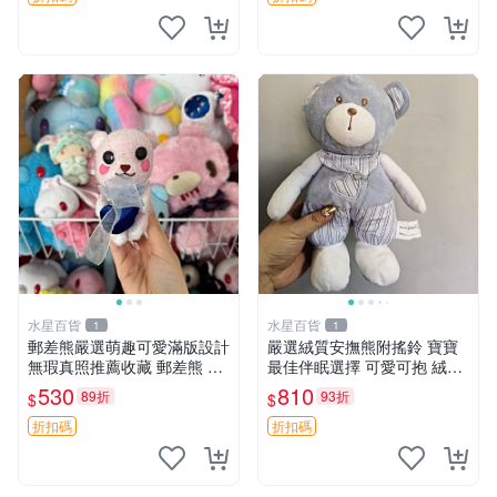
水星百貨
水星百貨
1
1
郵差熊嚴選萌趣可愛滿版設計
嚴選絨質安撫熊附搖鈴 寶寶
無瑕真照推薦收藏 郵差熊 熊
最佳伴眠選擇 可愛可抱 絨毛
抱枕 紅薯啵啵間
玩具 安撫熊 嬰兒用
530
810
89折
93折
$
$
折扣碼
折扣碼