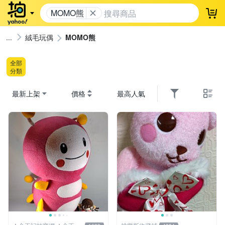
MOMO熊
登
絨毛玩偶
MOMO熊
全部
分類
最新上架
價格
最高人氣