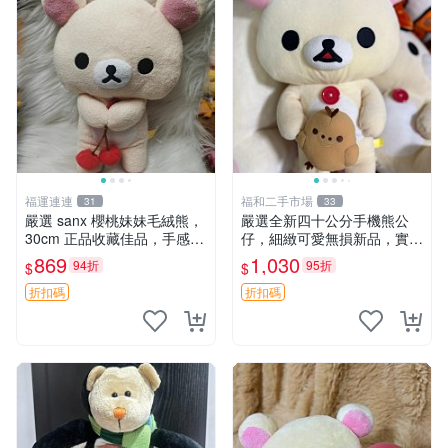
福運連連
福和二手市場
31
33
嚴選 sanx 櫻桃妹妹毛絨熊，
嚴選全新四十公分手機熊公
30cm 正品收藏佳品，手感極
仔，細緻可愛無損新品，實拍
軟，適合贈送與收藏 櫻桃妹
展現萌趣風采 潘朵拉 熊抱枕
869
1,030
94折
95折
$
$
妹、sanx、毛絨熊
折扣碼
折扣碼