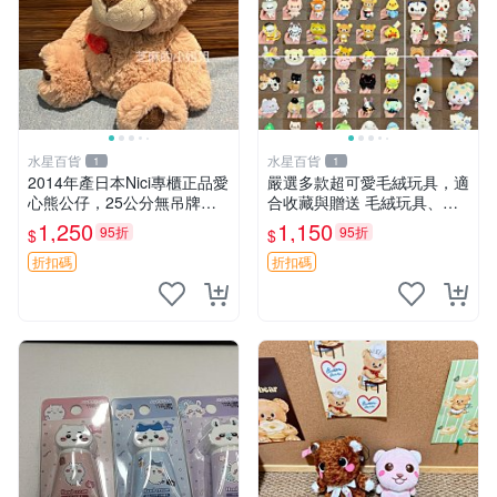
水星百貨
水星百貨
1
1
2014年產日本Nici專櫃正品愛
嚴選多款超可愛毛絨玩具，適
心熊公仔，25公分無吊牌全
合收藏與贈送 毛絨玩具、抱
新 愛心熊 公仔 熊抱玩偶
枕、公仔
1,250
1,150
95折
95折
$
$
折扣碼
折扣碼