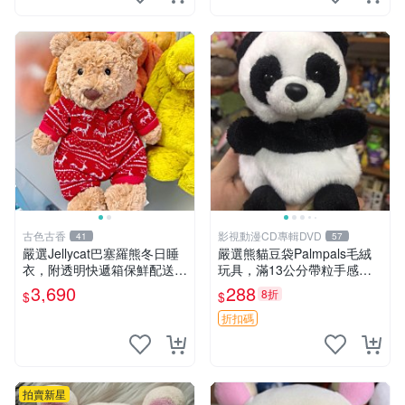
古色古香
影視動漫CD專輯DVD
41
57
嚴選Jellycat巴塞羅熊冬日睡
嚴選熊貓豆袋Palmpals毛絨
衣，附透明快遞箱保鮮配送，
玩具，滿13公分帶粒手感極
童趣可愛可收藏 巴塞羅熊 睡
佳，電影主題周邊推薦 熊貓
3,690
288
8折
$
$
衣 透明袋
Palmpals 毛絨玩具 豆袋 劇場
版周邊
折扣碼
拍賣新星