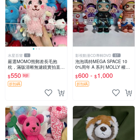
水星百貨
影視動漫CD專輯DVD
1
57
嚴選MOMO熊郵差長毛抱
泡泡瑪特MEGA SPACE 10
枕，滿版清晰無濾鏡實拍直
0%周年 A 系列 MOLLY 權威
銷。每周新品到貨，不容錯
隱藏款 嚴選薄荷巧克力色 80
550
600 -
1,000
9折
$
$
$
過！ 郵差熊 長毛 抱枕
年代風味 權威推薦 合適收藏
折扣碼
折扣碼