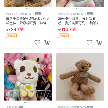
影視動漫CD專輯DVD
影視動漫CD專輯DVD
57
57
嚴選千尋熊貓七仔玩偶，中古
30公分毛絨熊、極具親膚
成色佳，附原標可賣，無遠方
感、實拍美圖可見、適合送禮
一手送第二天即達 中古玩偶
收藏 毛絨熊 送禮 熊抱
729
610
92折
91折
$
$
熊貓七仔 千尋
折扣碼
折扣碼
水星百貨
影視動漫CD專輯DVD
1
57