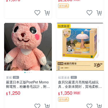
$
$
o熊 玩具
UBU LABUBU THE MONST
ERS 橙色豆
折扣碼
拍賣新星
董藏
福運連連
29
31
嚴選日本正版PostPet Momo
森貝兒嚴選月亮熊貓毛絨玩
郵電熊，粉嫩卷毛設計，附原
具，全新未開封，質地柔軟適
裝包裝與吊牌，超Recomme
合收藏 月亮熊貓 毛絨玩具 新
1,250
1,350
95折
$
$
nded收藏品 1095 玩偶 包裝
款 儲倉直銷
折扣碼