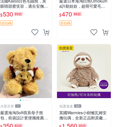
法國Kaloo白色毛絨熊，灰
嚴選日本海淘白熊Omokum
眼睛甜蜜笑容，適合安撫逗
a許願娃娃，超萌可愛毛絨
趣可愛，柔軟面料手感佳。
公仔推薦收藏 白熊 Omoku
530
470
89折
88折
$
$
14 白色安撫熊 毛絨玩具 寶
ma 毛絨玩具 偽裝娃娃 玩具
寶逗樂具
擺飾
折扣碼
折扣碼
拍賣新星
水星百貨
福運連連
1
30
嚴選海淘Soft萌系母子熊
英國Warmies小樹懶瓦姆安
包，前袋設計更便攜推薦收
撫玩偶，全新正品附原廠吊
藏 母子熊 軟綿綿 包包
牌與防塵袋，內藏薰衣草可
350
1,560
83折
95折
$
$