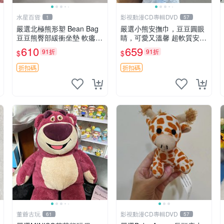
水星百貨
影視動漫CD專輯DVD
1
57
嚴選北極熊形塑 Bean Bag
嚴選小熊安撫巾，豆豆圓眼
豆豆熊臀部緩衝坐墊 軟癟癟
睛，可愛又溫馨 超軟質安撫
舒壓設計 保暖又實用 適合
巾，豆豆設計，哄睡好幫手
610
659
91折
91折
$
$
久坐放松 推薦居家使用 RU
約克豆豆眼安撫巾 數碼豆豆
SS系列 豆豆熊屁屁坐墊 3D
眼
折扣碼
折扣碼
顆粒結構
董爺古玩
影視動漫CD專輯DVD
61
57