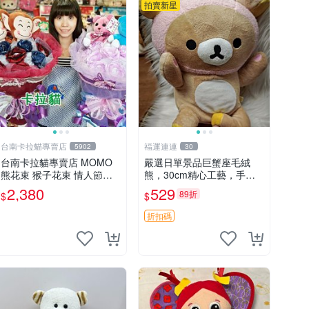
拍賣新星
台南卡拉貓專賣店
福運連連
5902
30
台南卡拉貓專賣店 MOMO
嚴選日單景品巨蟹座毛絨
熊花束 猴子花束 情人節禮
熊，30cm精心工藝，手感
物 二選一 可繡字 可今天寄
軟糯推薦收藏送人 巨蟹座
2,380
529
89折
$
$
明天到
毛絨玩具 精緻做工
折扣碼