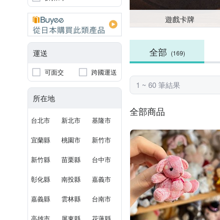
遊戲卡牌
全部
運送
(169)
可面交
跨國運送
1 ~ 60 筆結果
所在地
全部商品
台北市
新北市
基隆市
宜蘭縣
桃園市
新竹市
新竹縣
苗栗縣
台中市
彰化縣
南投縣
嘉義市
嘉義縣
雲林縣
台南市
高雄市
屏東縣
花蓮縣