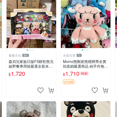
董爺古玩
水星百貨
61
1
森貝兒家族日版FS餅乾熊兄
Momo熊郵差熊標牌齊全實
妹野餐專用裝嚴選全新未開
拍直銷嚴選商品 純手作無修
封，包含兩組大童款紙盒
圖可收藏 郵差熊 Momo熊
1,720
1,710
95折
$
$
裝，適合收藏與分享。 餅乾
標牌 商品
熊兄妹、野餐、收藏
折扣碼