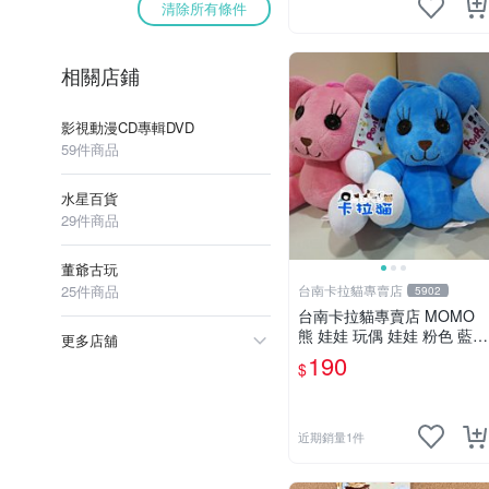
清除所有條件
相關店鋪
影視動漫CD專輯DVD
59件商品
水星百貨
29件商品
董爺古玩
25件商品
台南卡拉貓專賣店
5902
台南卡拉貓專賣店 MOMO
熊 娃娃 玩偶 娃娃 粉色 藍色
更多店舖
2色分售
190
$
近期銷量1件