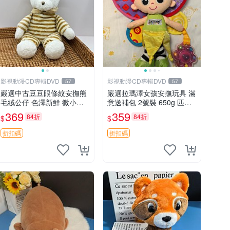
影視動漫CD專輯DVD
影視動漫CD專輯DVD
57
57
嚴選中古豆豆眼條紋安撫熊
嚴選拉瑪澤女孩安撫玩具 滿
毛絨公仔 色澤新鮮 微小瑕
意送補包 2號裝 650g 匹配
疵可收藏 中古 安撫熊 條紋
嬰幼童舒壓好伴侶 女孩專用
369
359
84折
84折
$
$
公仔
安心選擇 安撫玩偶 衝包 玩
具
折扣碼
折扣碼