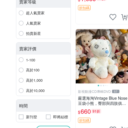
古玩偶 微瑕
賣家等級
折扣碼
超人氣賣家
人氣賣家
拍賣新星
賣家評價
1-100
高於100
高於1,000
高於10,000
影視動漫CD專輯DVD
57
嚴選海淘Vintage Blue Nose
豆袋小熊，臀部與四肢俱
時間
全，坐高11公分，附原盒與
660
91折
$
吊牌收藏。藍鼻子小熊，值
新刊登
即將結標
得擁有 玩具 憶熊
折扣碼