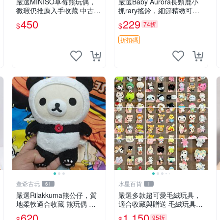
嚴選MINISO草莓熊玩偶，
嚴選Baby Aurora長頸鹿小
微瑕仍推薦入手收藏 中古 M
抓rary搖鈴，細節精緻可聆
INISO 草莓熊 玩具 收藏
聽清脆鈴音 軟萌可愛 定制
450
229
74折
$
$
紀念 金屬搖鈴 新手媽咪推
薦 長頸鹿 抓rary 搖鈴
折扣碼
董爺古玩
水星百貨
61
1
嚴選Rilakkuma熊公仔，質
嚴選多款超可愛毛絨玩具，
地柔軟適合收藏 熊玩偶 柔
適合收藏與贈送 毛絨玩具、
軟 公仔 收藏
抱枕、公仔
620
1,150
95折
$
$