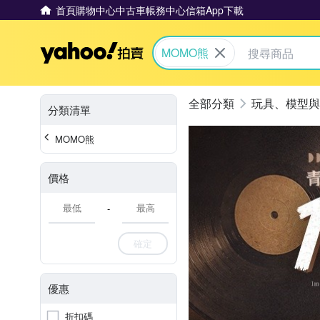
首頁
購物中心
中古車
帳務中心
信箱
App下載
Yahoo拍賣
MOMO熊
玩具、模型與
分類清單
MOMO熊
價格
-
確定
優惠
折扣碼