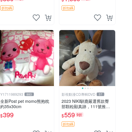
加熱，適合各個年齡層，冷
暖兩用享受抱抱樂趣，不容
折扣碼
折扣碼
錯過嚴選好物 溫暖 冷感
Y1711989293
影視動漫CD專輯DVD
883
57
全新Post pet momo熊抱枕
2023 NIKI馴鹿嚴選舊款臀
約35x30cm
部顆粒顯真跡，111號推薦
珍藏品 馴鹿 舊款 尾巴顆粒
399
559
9折
$
$
折扣碼