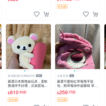
折扣碼
影視動漫CD專輯DVD
水星百貨
57
1
嚴選日本製熊妹玩具，柔軟
嚴選可愛粉紅草莓熊手提
實感伴手好禮，豆袋質地手
包，附草莓掛件超吸睛 草莓
感佳，抱枕小熊 recom 推薦
熊手提包 草莓掛件 可愛port
610
259
91折
77折
$
$
白色豆袋 玩具
unese
折扣碼
折扣碼