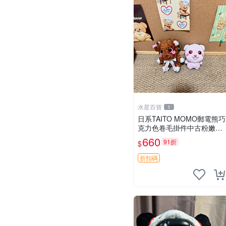
水星百貨
1
日系TAITO MOMO郵電熊巧
克力色卷毛掛件中古粉嫩玩
偶微瑕推薦 postpet momo
660
91折
$
郵電熊 中古玩偶
折扣碼