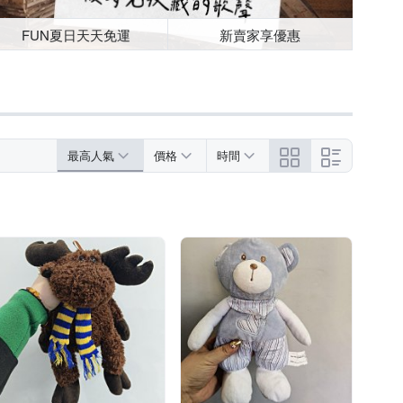
FUN夏日天天免運
新賣家享優惠
最高人氣
價格
時間