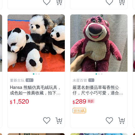
董爺古玩
水星百貨
61
1
Hansa 熊貓仿真毛絨玩具，
嚴選名創優品草莓香熊公
成色如一推薦收藏，拍下無
仔，尺寸小巧可愛，適合收
疑心 熊貓 毛絨玩具 收藏
藏賞玩 30cm 玩具 公仔 草
1,520
289
8折
$
$
莓熊
折扣碼