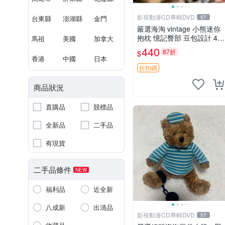
影視動漫CD專輯DVD
台東縣
澎湖縣
金門
57
嚴選海淘 vintage 小熊迷你
抱枕 憶記臀部 豆包設計 4c
馬祖
美國
加拿大
m 高 推薦收藏 迷你豆包小
440
87折
$
熊、高臀部、豆袋抱枕
香港
中國
日本
折扣碼
商品狀況
直購品
競標品
全新品
二手品
有現貨
二手品條件
NEW
福利品
近全新
八成新
出清品
影視動漫CD專輯DVD
57