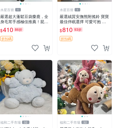
水星百貨
水星百貨
1
1
嚴選超大蓬鬆豆袋麋鹿，全
嚴選絨質安撫熊附搖鈴 寶寶
身毛茸手感極佳推薦！屁股
最佳伴眠選擇 可愛可抱 絨
與四肢填充均勻，適合收藏
毛玩具 安撫熊 嬰兒用
410
810
86折
93折
$
$
與孩童共賞。 麋鹿 豆袋 毛
茸玩具
折扣碼
折扣碼
福和二手市場
福和二手市場
32
32