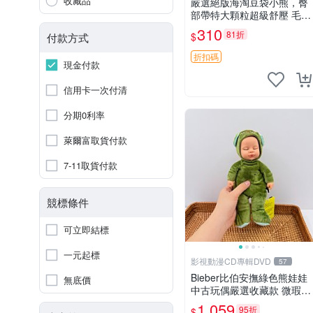
收藏品
嚴選絕版海淘豆袋小熊，臀
部帶特大顆粒超級舒壓 毛毛
摸起來格外順滑適合收藏 10
310
81折
$
付款方式
0%棉質 豆袋枕 豆袋、抱
枕、小熊
折扣碼
現金付款
信用卡一次付清
分期0利率
萊爾富取貨付款
7-11取貨付款
競標條件
可立即結標
一元起標
影視動漫CD專輯DVD
57
Bieber比伯安撫綠色熊娃娃
無底價
中古玩偶嚴選收藏款 微瑕輕
度使用 Bieber綠熊娃娃 中
1,059
95折
$