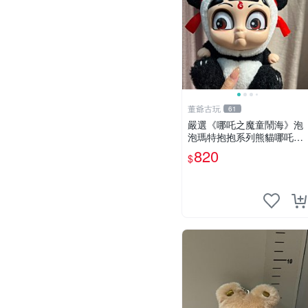
董爺古玩
61
嚴選《哪吒之魔童鬧海》泡
泡瑪特抱抱系列熊貓哪吒搪
膠臉毛絨， STATE：如圖顯
820
$
示 哪吒 毛絨公仔 泡泡瑪特