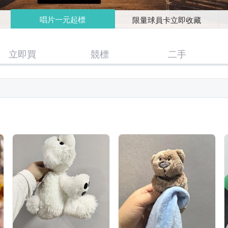
唱片一元起標
限量球員卡立即收藏
立即買
競標
二手