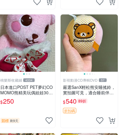
桃樂斯收藏鋪
影視動漫CD專輯DVD
4334
57
日本進口POST PET夢幻CO
嚴選SanX輕松熊安睡搖鈴，
MOMO熊精美玩偶娃娃30c
實拍圖可見，適合睡前伴
m
侶， Picks安撫好物 0325
250
540
89折
$
$
懸吊 電腦
折扣碼
競標
剩9天