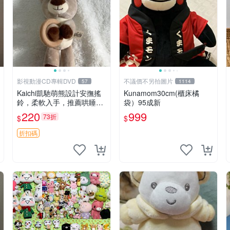
影視動漫CD專輯DVD
不議價不另拍圖片
57
1114
Kaichi凱馳萌熊設計安撫搖
Kunamom30cm(櫃床橘
鈴，柔軟入手，推薦哄睡好
袋）95成新
選擇 熊公仔 安撫玩具 喂食
220
999
73折
$
$
環
折扣碼