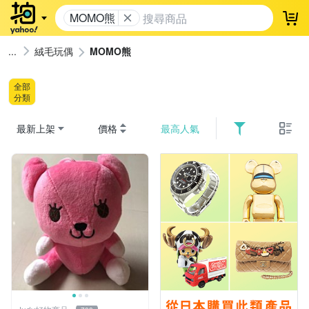
MOMO熊
登
絨毛玩偶
MOMO熊
全部
分類
最新上架
價格
最高人氣