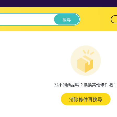
搜尋
找不到商品嗎？換換其他條件吧！
清除條件再搜尋