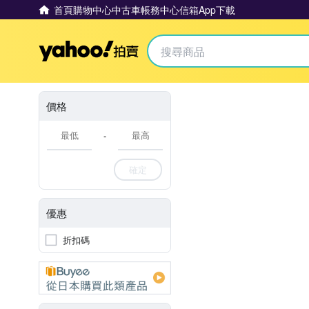
首頁
購物中心
中古車
帳務中心
信箱
App下載
Yahoo拍賣
價格
-
確定
優惠
折扣碼