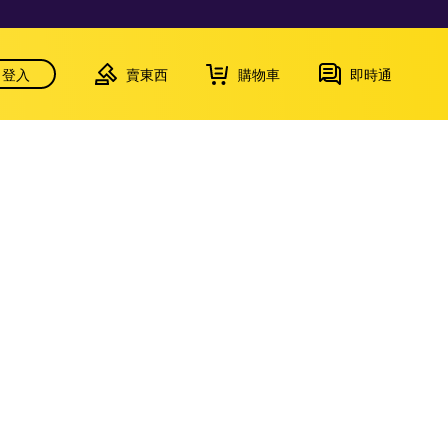
登入
賣東西
購物車
即時通