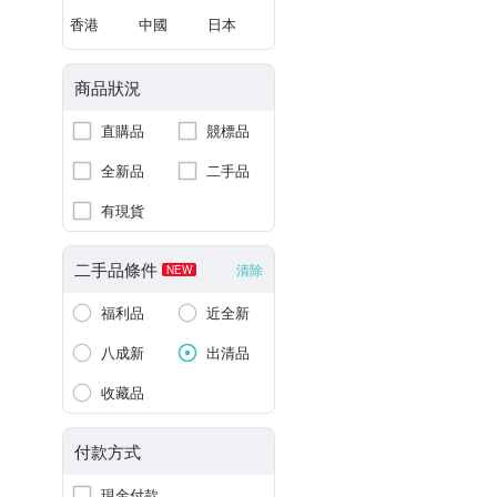
香港
中國
日本
商品狀況
直購品
競標品
全新品
二手品
有現貨
二手品條件
清除
NEW
福利品
近全新
八成新
出清品
收藏品
付款方式
現金付款