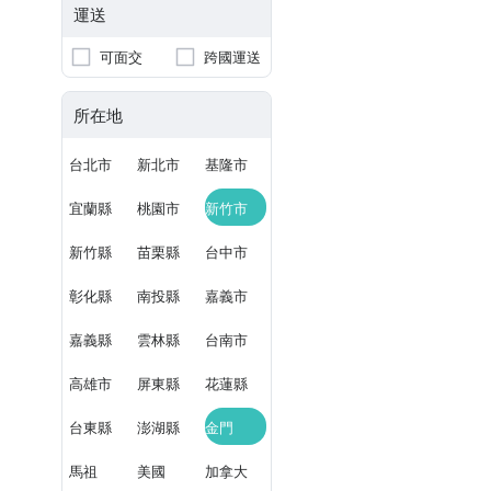
運送
可面交
跨國運送
所在地
台北市
新北市
基隆市
宜蘭縣
桃園市
新竹市
新竹縣
苗栗縣
台中市
彰化縣
南投縣
嘉義市
嘉義縣
雲林縣
台南市
高雄市
屏東縣
花蓮縣
台東縣
澎湖縣
金門
馬祖
美國
加拿大