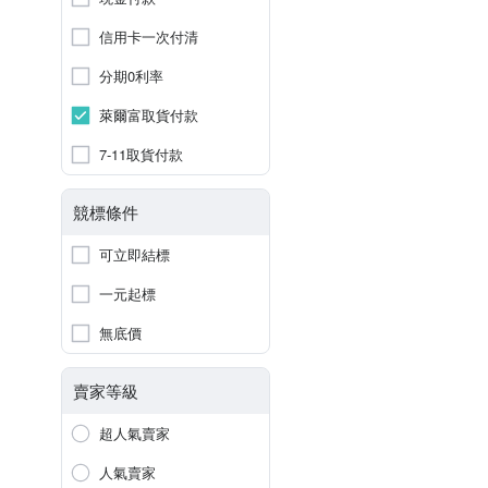
信用卡一次付清
分期0利率
萊爾富取貨付款
7-11取貨付款
競標條件
可立即結標
一元起標
無底價
賣家等級
超人氣賣家
人氣賣家