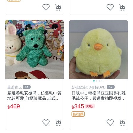
董爺古玩
影視動漫CD專輯DVD
61
57
嚴選卷毛安撫熊，仿舊毛巾質
日版中古輕松熊豆豆眼鼻孔雞
地超可愛 剪標珍藏品 老式毛
毛絨公仔，嚴選實拍即視粉絲
巾質地 安撫熊 款式
必買 公仔紙箱氣泡膜精心包
469
345
83折
$
$
裝快速發貨 輕松熊 公仔 雞毛
絨
折扣碼