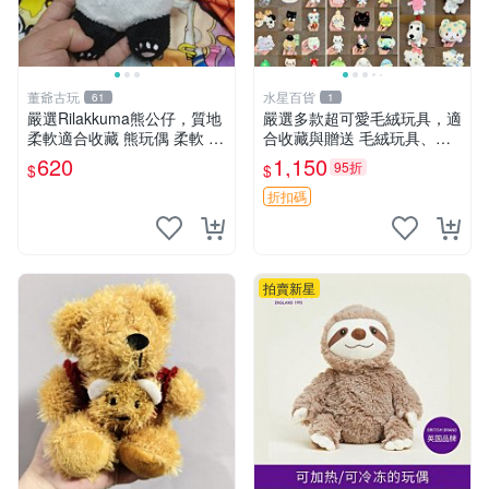
董爺古玩
水星百貨
61
1
嚴選Rilakkuma熊公仔，質地
嚴選多款超可愛毛絨玩具，適
柔軟適合收藏 熊玩偶 柔軟 公
合收藏與贈送 毛絨玩具、抱
仔 收藏
枕、公仔
620
1,150
95折
$
$
折扣碼
拍賣新星