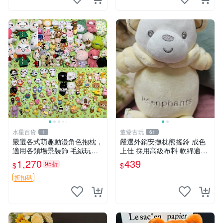
水星百貨
董爺古玩
1
61
嚴選各式萌趣動漫角色抱枕，
嚴選外銷安撫枕熊搖鈴 成色
適用各類場景裝飾 毛絨玩
上佳 採用高級布料 軟綿適合
具、卡通抱枕、趣味玩偶
收藏 安心選購 安撫枕 熊玩具
1,270
439
95折
$
$
搖鈴
折扣碼