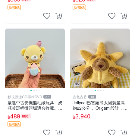
$
$
妹、sanx、毛絨熊
友。袋鼠與考拉正版，精緻尺
寸，適合作為收藏或家飾擺
折扣碼
折扣碼
設，增添暖意。 母子、袋
鼠、
影視動漫CD專輯DVD
古色古香
57
40
嚴選中古安撫熊毛絨玩具，奶
Jellycat巴塞羅熊太陽裝坐高
瓶黃斑輕微污垢適合收藏。默
約22公分， Origami設計，來
認兩日發貨，全國快遞隨機派
自越南。嚴選 Recommendat
489
3,940
88折
$
$
送。 成色如圖可放心購買，
ion！巴塞羅、 Origami熊、J
輕微瑕疵和臟污不影響使用。
elly
折扣碼
安撫熊 中古玩偶 毛