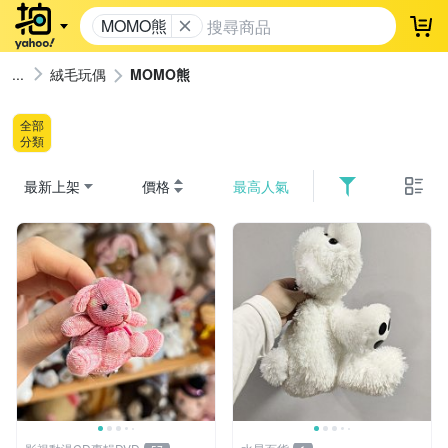
MOMO熊
登
絨毛玩偶
MOMO熊
全部
分類
最新上架
價格
最高人氣