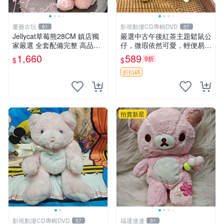
董爺古玩
影視動漫CD專輯DVD
61
57
Jellycat草莓熊28CM 鎮店獨
嚴選中古午後紅茶主題鬆鼠公
家嚴選 全套配備完整 高品質
仔，微瑕依然可愛，輕便易運
收藏好物 紋章 玩具熊 定制熊
送 二手收藏推薦 工廠直營 快
1,660
589
9折
$
$
遞到府 中古 玩偶 公仔
折扣碼
拍賣新星
影視動漫CD專輯DVD
福運連連
57
31