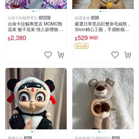
台南卡拉貓專賣店
福運連連
5902
31
台南卡拉貓專賣店 MOMO熊
嚴選日單景品巨蟹座毛絨熊，
花束 猴子花束 情人節禮物 二
30cm精心工藝，手感軟糯推
選一 可繡字 可今天寄明天到
薦收藏送人 巨蟹座 毛絨玩具
2,380
529
89折
$
$
精緻做工
折扣碼
董爺古玩
影視動漫CD專輯DVD
61
57