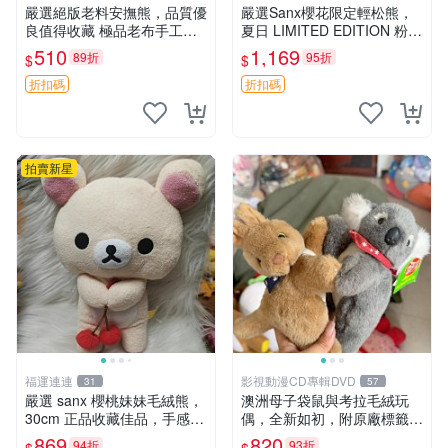
嚴選絕版老料安撫熊，品質優
嚴選Sanx櫻花限定輕松熊，
良值得收藏 極品老布手工安
夏日 LIMITED EDITION 粉色
撫搖鈴玩具，適合哄睡寶貝
毛絨熊，背有拉鏈設計，肚內
510
1,169
89折
95折
$
$
超柔老料搖鈴熊，專為孩子設
填充豆袋，精致工藝呈現，狀
計的安心伴護 推薦絕版老布
態如新，適合收藏與送人 櫻
折扣碼
折扣碼
製工藝搖鈴熊，可當作童
花、
拍賣新星
福運連連
影視動漫CD專輯DVD
31
57
嚴選 sanx 櫻桃妹妹毛絨熊，
澳洲母子袋鼠與考拉毛絨玩
30cm 正品收藏佳品，手感極
偶，全新如初，附原廠標籤，
軟，適合贈送與收藏 櫻桃妹
手感極軟，適合贈送親朋好
869
820
94折
93折