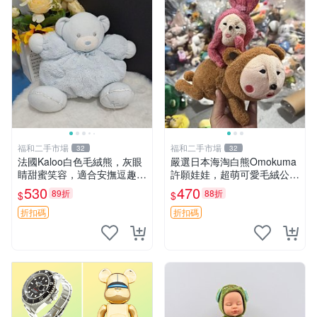
福和二手市場
福和二手市場
32
32
法國Kaloo白色毛絨熊，灰眼
嚴選日本海淘白熊Omokuma
睛甜蜜笑容，適合安撫逗趣可
許願娃娃，超萌可愛毛絨公仔
愛，柔軟面料手感佳。14 白
推薦收藏 白熊 Omokuma 毛
530
470
89折
88折
$
$
色安撫熊 毛絨玩具 寶寶逗樂
絨玩具 偽裝娃娃 玩具擺飾
具
折扣碼
折扣碼