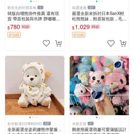
劉先生的挖寶基地
福運連連
1
31
韓版自嘲熊掛件推薦 還有現
嚴選全新未拆封日本SanX輕
貨 帶原包裝與吊牌 胖嘟嘟超
松熊熊妹，附原裝包裝，毛絨
可愛 毛絨手感佳 小熊掛件 自
質地極佳，細膩可愛，推薦收
780
1,029
93折
95折
$
$
嘲抱枕 小熊抱枕
藏兼送禮，適合女性好友或家
人，限量釋出。鬆熊、熊玩
折扣碼
折扣碼
偶、收藏品
影視動漫CD專輯DVD
水星百貨
57
1
全新嚴選坐姿莉娜熊伴嬰服，
郵差熊嚴選萌趣可愛滿版設計