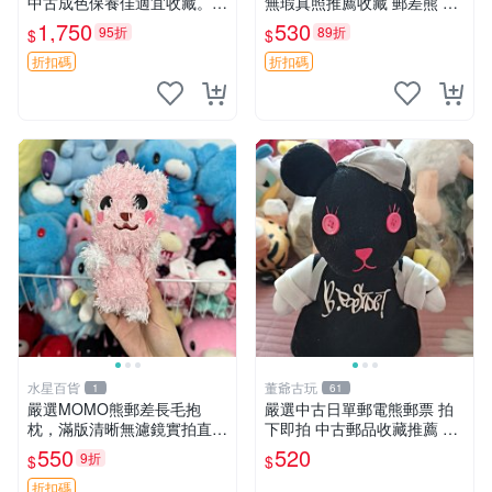
中古成色保養佳適宜收藏。無
無瑕真照推薦收藏 郵差熊 熊
盒子但品質完好，快速出貨。
抱枕 紅薯啵啵間
1,750
530
95折
89折
$
$
建議入手！ 中古 玩偶 滬漫
折扣碼
折扣碼
水星百貨
董爺古玩
1
61
嚴選MOMO熊郵差長毛抱
嚴選中古日單郵電熊郵票 拍
枕，滿版清晰無濾鏡實拍直
下即拍 中古郵品收藏推薦 郵
銷。每周新品到貨，不容錯
票 郵電熊 日本
550
520
9折
$
$
過！ 郵差熊 長毛 抱枕
折扣碼