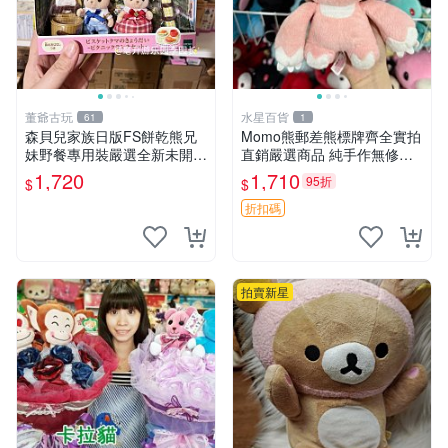
董爺古玩
水星百貨
61
1
森貝兒家族日版FS餅乾熊兄
Momo熊郵差熊標牌齊全實拍
妹野餐專用裝嚴選全新未開
直銷嚴選商品 純手作無修圖
封，包含兩組大童款紙盒裝，
可收藏 郵差熊 Momo熊 標牌
1,720
1,710
95折
$
$
適合收藏與分享。 餅乾熊兄
商品
妹、野餐、收藏
折扣碼
拍賣新星