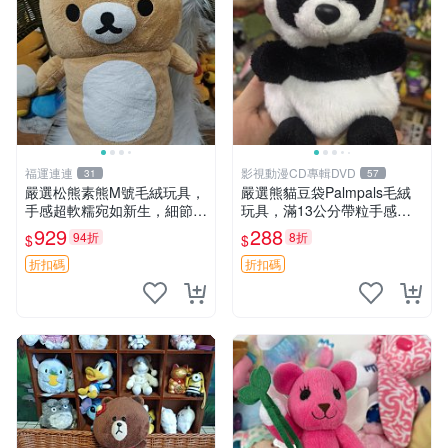
福運連連
影視動漫CD專輯DVD
31
57
嚴選松熊素熊M號毛絨玩具，
嚴選熊貓豆袋Palmpals毛絨
手感超軟糯宛如新生，細節精
玩具，滿13公分帶粒手感極
緻完美無瑕，推薦送禮或珍
佳，電影主題周邊推薦 熊貓
929
288
94折
8折
$
$
藏，中古狀態保養得宜。 松
Palmpals 毛絨玩具 豆袋 劇場
熊 素熊 毛絨doll
版周邊
折扣碼
折扣碼