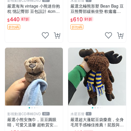
影視動漫CD專輯DVD
水星百貨
57
1
嚴選海淘 vintage 小熊迷你抱
嚴選北極熊形塑 Bean Bag 豆
枕 憶記臀部 豆包設計 4cm
豆熊臀部緩衝坐墊 軟癟癟舒
高 推薦收藏 迷你豆包小熊、
壓設計 保暖又實用 適合久坐
440
610
87折
91折
$
$
高臀部、豆袋抱枕
放松 推薦居家使用 RUSS系
列 豆豆熊屁屁坐墊 3D顆粒結
折扣碼
折扣碼
構
影視動漫CD專輯DVD
水星百貨
57
1
嚴選小熊安撫巾，豆豆圓眼
嚴選超大蓬鬆豆袋麋鹿，全身
睛，可愛又溫馨 超軟質安撫
毛茸手感極佳推薦！屁股與四
巾，豆豆設計，哄睡好幫手
肢填充均勻，適合收藏與孩童