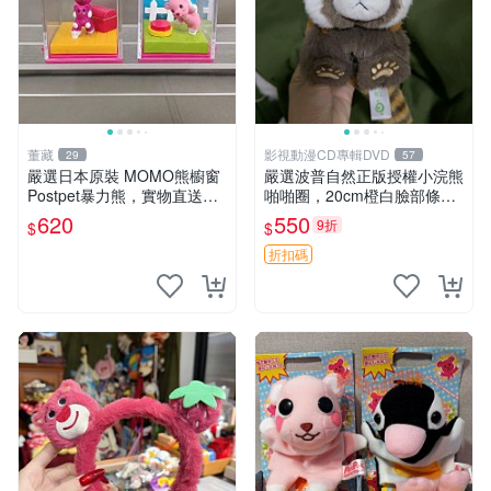
董藏
影視動漫CD專輯DVD
29
57
嚴選日本原裝 MOMO熊櫥窗
嚴選波普自然正版授權小浣熊
Postpet暴力熊，實物直送新
啪啪圈，20cm橙白臉部條紋
臺灣。MOMO熊 暴力熊 熊貓
清晰，毛絨超萌贈品推薦。
620
550
9折
$
$
櫥窗
小浣熊 波普 圈環
折扣碼