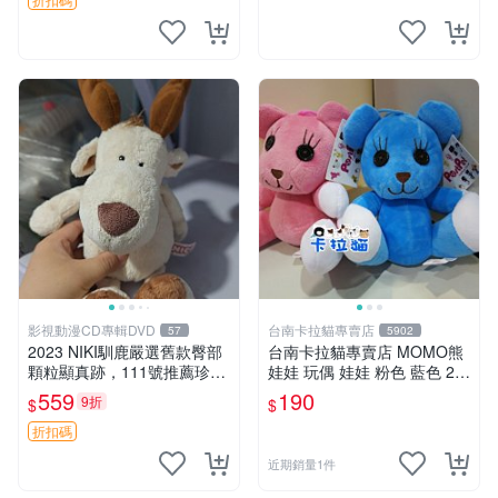
影視動漫CD專輯DVD
台南卡拉貓專賣店
57
5902
2023 NIKI馴鹿嚴選舊款臀部
台南卡拉貓專賣店 MOMO熊
顆粒顯真跡，111號推薦珍藏
娃娃 玩偶 娃娃 粉色 藍色 2色
品 馴鹿 舊款 尾巴顆粒
分售
559
190
9折
$
$
折扣碼
近期銷量1件