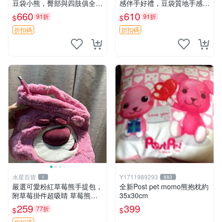
豆袋小熊，臀部與四肢俱全，
感伴手好禮，豆袋質地手感
坐高11公分，附原盒與吊牌
佳，抱枕小熊 recom 推薦 白
660
610
91折
91折
$
$
收藏。藍鼻子小熊，值得擁有
色豆袋 玩具
玩具 憶熊
折扣碼
折扣碼
水星百貨
Y1711989293
1
883
嚴選可愛粉紅草莓熊手提包，
全新Post pet momo熊抱枕約
附草莓掛件超吸睛 草莓熊手
35x30cm
提包 草莓掛件 可愛portunes
259
399
77折
$
$
e
折扣碼