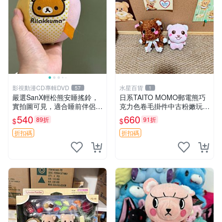
影視動漫CD專輯DVD
水星百貨
57
1
嚴選SanX輕松熊安睡搖鈴，
日系TAITO MOMO郵電熊巧
實拍圖可見，適合睡前伴侶，
克力色卷毛掛件中古粉嫩玩偶
Picks安撫好物 0325 懸吊 電
微瑕推薦 postpet momo 郵
540
660
89折
91折
$
$
腦
電熊 中古玩偶
折扣碼
折扣碼