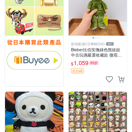
影視動漫CD專輯DVD
57
Bieber比伯安撫綠色熊娃娃
中古玩偶嚴選收藏款 微瑕輕
度使用 Bieber綠熊娃娃 中古
1,059
95折
$
玩偶 微瑕
折扣碼