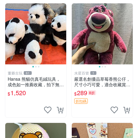
董爺古玩
水星百貨
61
1
Hansa 熊貓仿真毛絨玩具，
嚴選名創優品草莓香熊公仔，
成色如一推薦收藏，拍下無疑
尺寸小巧可愛，適合收藏賞玩
心 熊貓 毛絨玩具 收藏
30cm 玩具 公仔 草莓熊
1,520
289
8折
$
$
折扣碼