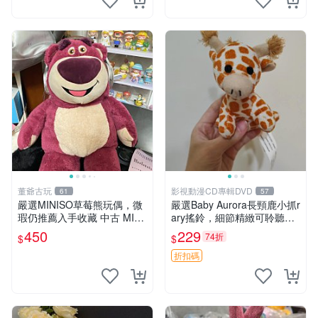
董爺古玩
影視動漫CD專輯DVD
61
57
嚴選MINISO草莓熊玩偶，微
嚴選Baby Aurora長頸鹿小抓r
瑕仍推薦入手收藏 中古 MINI
ary搖鈴，細節精緻可聆聽清
SO 草莓熊 玩具 收藏
脆鈴音 軟萌可愛 定制紀念 金
450
229
74折
$
$
屬搖鈴 新手媽咪推薦 長頸鹿
抓rary 搖鈴
折扣碼