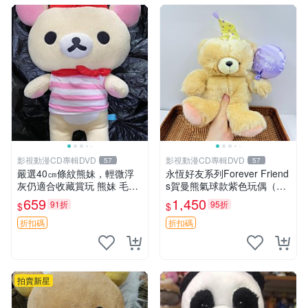
影視動漫CD專輯DVD
影視動漫CD專輯DVD
57
57
嚴選40㎝條紋熊妹，輕微浮
永恆好友系列Forever Friend
灰仍適合收藏賞玩 熊妹 毛絨
s賀曼熊氣球款紫色玩偶（鼻
玩具 浮雕熊
子稍有磨損） 中古玩具 氣球
659
1,450
91折
95折
$
$
熊 玩偶
折扣碼
折扣碼
拍賣新星