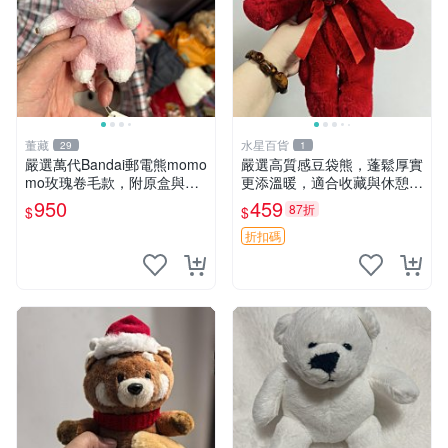
董藏
水星百貨
29
1
嚴選萬代Bandai郵電熊momo
嚴選高質感豆袋熊，蓬鬆厚實
mo玫瑰卷毛款，附原盒與吊
更添溫暖，適合收藏與休憩。
牌，粉嫩可愛入手即柔軟～
前胸填充飽滿，背部亦具優雅
950
459
87折
$
$
玫瑰卷毛 郵電熊 正品
設計。 豆袋熊 保暖 溫柔 蓬
松
折扣碼