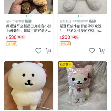
福和二手市場
影視動漫CD專輯DVD
32
57
嚴選近乎全新星巴克錄音小熊
嚴選豆袋小熊臀部帶顆粒設
毛絨擺件，超級可愛宜贈送掛
計，舒適又可愛的抱枕 毛絨
飾 錄音小熊 毛絨擺件 贈品
抱枕、臀部按摩、坐墊
530
230
89折
74折
$
$
折扣碼
折扣碼
拍賣新星