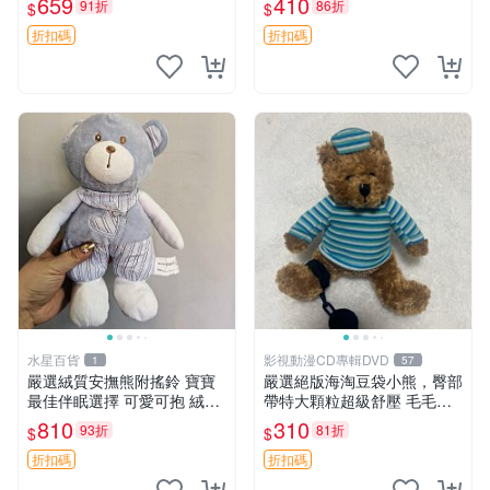
659
410
91折
86折
$
$
約克豆豆眼安撫巾 數碼豆豆
共賞。 麋鹿 豆袋 毛茸玩具
眼
折扣碼
折扣碼
水星百貨
影視動漫CD專輯DVD
1
57
嚴選絨質安撫熊附搖鈴 寶寶
嚴選絕版海淘豆袋小熊，臀部
最佳伴眠選擇 可愛可抱 絨毛
帶特大顆粒超級舒壓 毛毛摸
玩具 安撫熊 嬰兒用
起來格外順滑適合收藏 100%
810
310
93折
81折
$
$
棉質 豆袋枕 豆袋、抱枕、小
熊
折扣碼
折扣碼