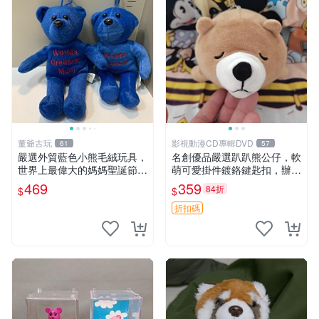
董爺古玩
影視動漫CD專輯DVD
61
57
嚴選外貿藍色小熊毛絨玩具，
名創優品嚴選趴趴熊公仔，軟
世界上最偉大的媽媽聖誕節推
萌可愛掛件鍍鉻鍵匙扣，辦公
薦禮物 五角星 兒童玩具 母親
放松好選擇 趴趴熊 鍍鉻鍵匙
469
359
84折
$
$
節
扣 萬用掛件
折扣碼