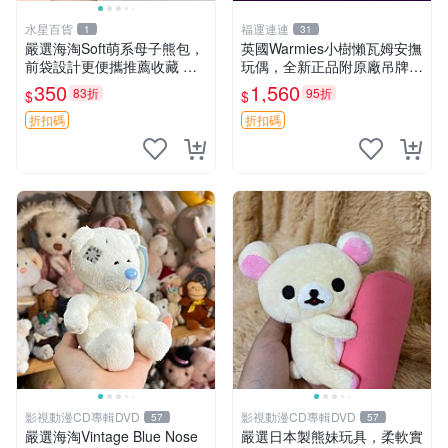
水星百貨
福運連連
1
31
嚴選海淘Soft萌系母子熊包，
英國Warmies小樹懶瓦姆安撫
前袋設計更便攜推薦收藏 母
玩偶，全新正品附原廠吊牌與
子熊 軟綿綿 包包
防塵袋，內藏薰衣草可加熱，
350
1,560
83折
95折
$
$
適合各個年齡層，冷暖兩用享
受抱抱樂趣，不容錯過嚴選好
折扣碼
折扣碼
物 溫暖 冷感
影視動漫CD專輯DVD
影視動漫CD專輯DVD
57
57
嚴選海淘Vintage Blue Nose
嚴選日本製熊妹玩具，柔軟實