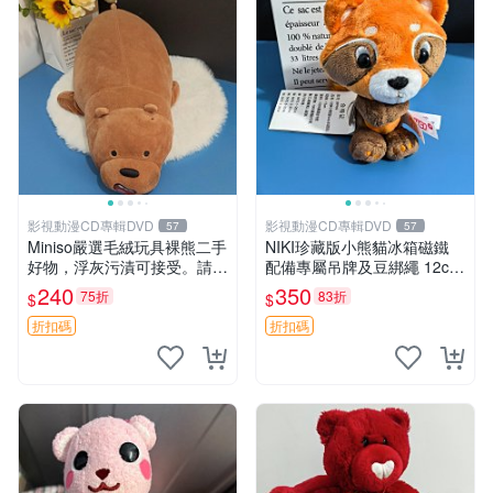
影視動漫CD專輯DVD
影視動漫CD專輯DVD
57
57
Miniso嚴選毛絨玩具裸熊二手
NIKI珍藏版小熊貓冰箱磁鐵
好物，浮灰污漬可接受。請詳
配備專屬吊牌及豆綁繩 12cm
閱照片再下單，售出不退不
廢品嚴選 好評推薦 小熊貓冰
240
350
75折
83折
$
$
換。全新品相收藏推薦。 裸
箱貼 磁鐵掛件 冰箱飾品
熊 毛絨玩具 收藏
折扣碼
折扣碼