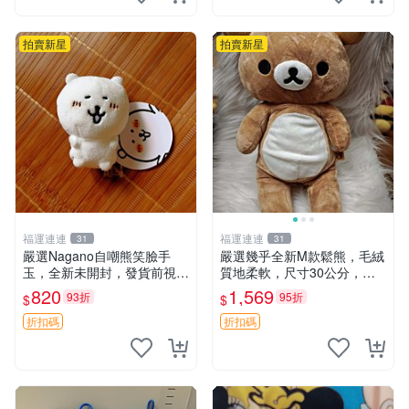
拍賣新星
拍賣新星
福運連連
福運連連
31
31
嚴選Nagano自嘲熊笑臉手
嚴選幾乎全新M款鬆熊，毛絨
玉，全新未開封，發貨前視頻
質地柔軟，尺寸30公分，做
確認，海南 廣西 貴州 嚴選N
工精緻可愛，適合收藏或贈送
820
1,569
93折
95折
$
$
agano自嘲熊笑臉手玉，全新
親友。中古使用痕跡，手感依
未開封，發貨前視頻確認，四
然優良。 鬆熊 嬰熊 毛玩偶
折扣碼
折扣碼
川 重慶 內