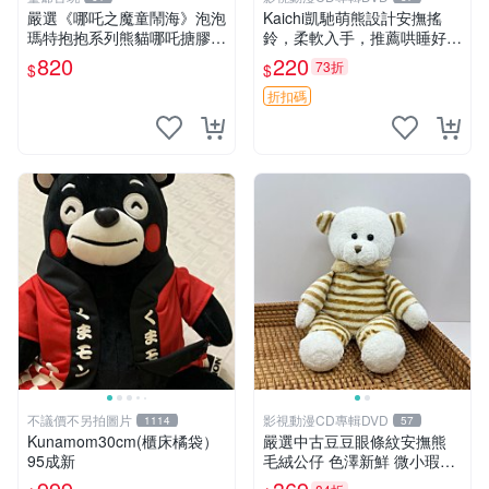
嚴選《哪吒之魔童鬧海》泡泡
Kaichi凱馳萌熊設計安撫搖
瑪特抱抱系列熊貓哪吒搪膠臉
鈴，柔軟入手，推薦哄睡好選
毛絨， STATE：如圖顯示 哪
擇 熊公仔 安撫玩具 喂食環
820
220
73折
$
$
吒 毛絨公仔 泡泡瑪特
折扣碼
不議價不另拍圖片
影視動漫CD專輯DVD
1114
57
Kunamom30cm(櫃床橘袋）
嚴選中古豆豆眼條紋安撫熊
95成新
毛絨公仔 色澤新鮮 微小瑕疵
可收藏 中古 安撫熊 條紋公仔