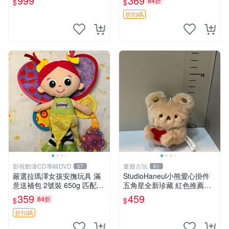
999
369
84折
$
$
折扣碼
影視動漫CD專輯DVD
董爺古玩
57
61
嚴選拉瑪澤女孩安撫玩具 滿
StudioHaneul小熊愛心掛件
意送補包 2號裝 650g 匹配嬰
五角星全新珍藏 紅色推薦收
幼童舒壓好伴侶 女孩專用 安
藏 玩具掛飾 掛件 新品
359
459
84折
$
$
心選擇 安撫玩偶 衝包 玩具
折扣碼