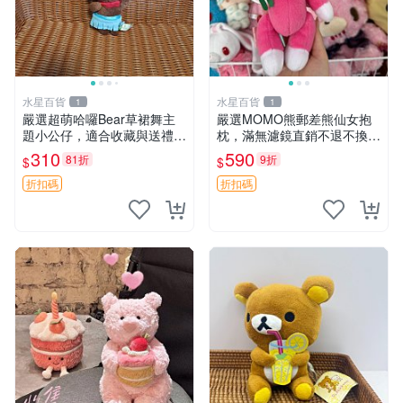
水星百貨
水星百貨
1
1
嚴選超萌哈囉Bear草裙舞主
嚴選MOMO熊郵差熊仙女抱
題小公仔，適合收藏與送禮 1
枕，滿無濾鏡直銷不退不換
00 克 哈囉Bear 草裙舞
經典造型可愛必備 紅薯啵啵
310
590
81折
9折
$
$
間抱枕 抱枕 時尚
折扣碼
折扣碼