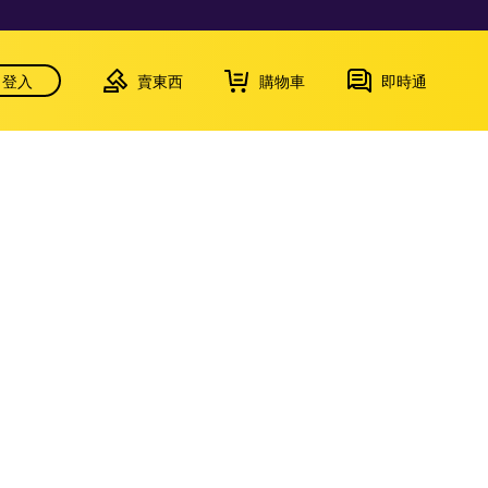
登入
賣東西
購物車
即時通