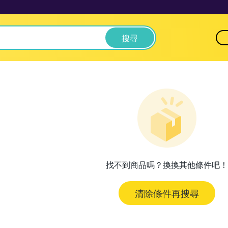
搜尋
找不到商品嗎？換換其他條件吧！
清除條件再搜尋