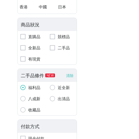
香港
中國
日本
商品狀況
直購品
競標品
全新品
二手品
有現貨
二手品條件
清除
NEW
福利品
近全新
八成新
出清品
收藏品
付款方式
現金付款