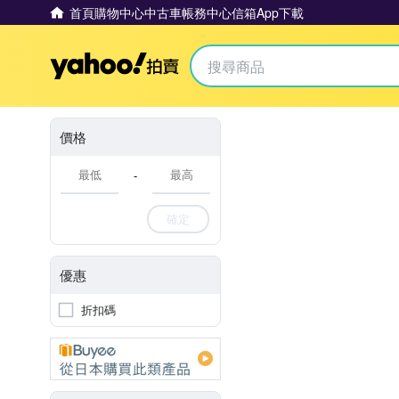
首頁
購物中心
中古車
帳務中心
信箱
App下載
Yahoo拍賣
價格
-
確定
優惠
折扣碼