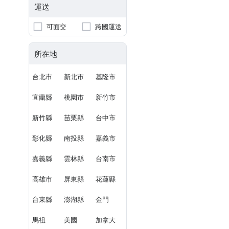
運送
可面交
跨國運送
所在地
台北市
新北市
基隆市
宜蘭縣
桃園市
新竹市
新竹縣
苗栗縣
台中市
彰化縣
南投縣
嘉義市
嘉義縣
雲林縣
台南市
高雄市
屏東縣
花蓮縣
台東縣
澎湖縣
金門
馬祖
美國
加拿大