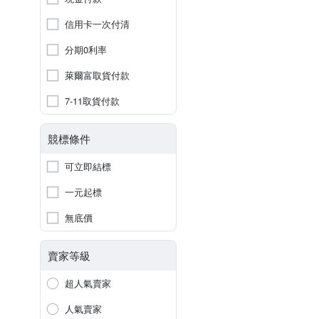
信用卡一次付清
分期0利率
萊爾富取貨付款
7-11取貨付款
競標條件
可立即結標
一元起標
無底價
賣家等級
超人氣賣家
人氣賣家