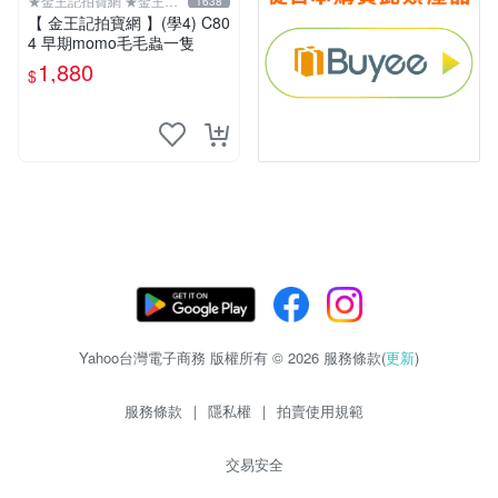
★金王記拍寶網 ★金王記
1638
拍寶趣
【 金王記拍寶網 】(學4) C80
4 早期momo毛毛蟲一隻
1,880
$
Yahoo台灣電子商務 版權所有 © 2026 服務條款(
更新
)
服務條款
|
隱私權
|
拍賣使用規範
交易安全