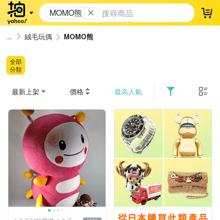
MOMO熊
登
絨毛玩偶
MOMO熊
全部
分類
最新上架
價格
最高人氣