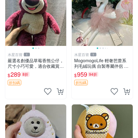
水星百貨
水星百貨
1
1
嚴選名創優品草莓香熊公仔，
MogomogoLife 輕奢芭蕾系
尺寸小巧可愛，適合收藏賞玩
列毛絨玩偶 自製專屬伴侶 帶
30cm 玩具 公仔 草莓熊
標牌全新成色 芭蕾系列 毛絨
289
959
8折
94折
$
$
玩偶 安撫玩具 新款上架
折扣碼
折扣碼