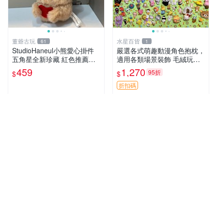
董爺古玩
水星百貨
61
1
StudioHaneul小熊愛心掛件
嚴選各式萌趣動漫角色抱枕，
五角星全新珍藏 紅色推薦收
適用各類場景裝飾 毛絨玩
藏 玩具掛飾 掛件 新品
具、卡通抱枕、趣味玩偶
459
1,270
95折
$
$
折扣碼