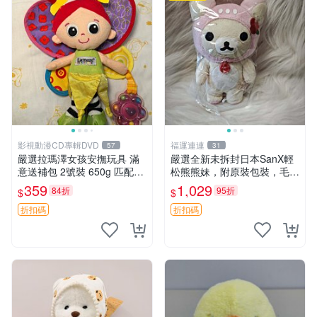
影視動漫CD專輯DVD
福運連連
57
31
嚴選拉瑪澤女孩安撫玩具 滿
嚴選全新未拆封日本SanX輕
意送補包 2號裝 650g 匹配嬰
松熊熊妹，附原裝包裝，毛絨
幼童舒壓好伴侶 女孩專用 安
質地極佳，細膩可愛，推薦收
359
1,029
84折
95折
$
$
心選擇 安撫玩偶 衝包 玩具
藏兼送禮，適合女性好友或家
人，限量釋出。鬆熊、熊玩
折扣碼
折扣碼
偶、收藏品