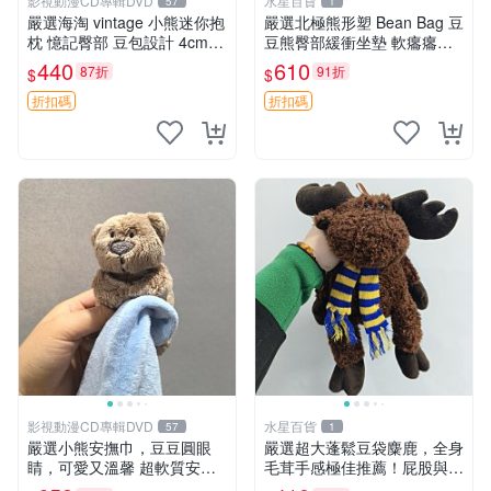
影視動漫CD專輯DVD
水星百貨
57
1
嚴選海淘 vintage 小熊迷你抱
嚴選北極熊形塑 Bean Bag 豆
枕 憶記臀部 豆包設計 4cm
豆熊臀部緩衝坐墊 軟癟癟舒
高 推薦收藏 迷你豆包小熊、
壓設計 保暖又實用 適合久坐
440
610
87折
91折
$
$
高臀部、豆袋抱枕
放松 推薦居家使用 RUSS系
列 豆豆熊屁屁坐墊 3D顆粒結
折扣碼
折扣碼
構
影視動漫CD專輯DVD
水星百貨
57
1
嚴選小熊安撫巾，豆豆圓眼
嚴選超大蓬鬆豆袋麋鹿，全身
睛，可愛又溫馨 超軟質安撫
毛茸手感極佳推薦！屁股與四
巾，豆豆設計，哄睡好幫手
肢填充均勻，適合收藏與孩童