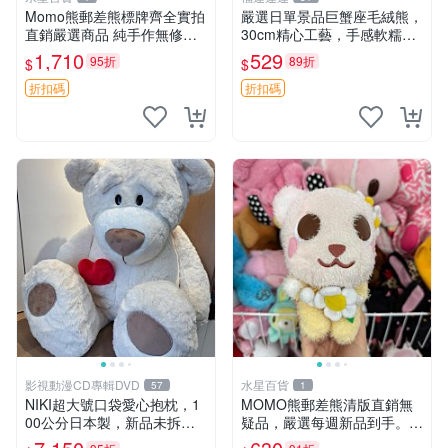
Momo熊郵差熊標牌齊全實拍
嚴選日單景品巨蟹座毛絨熊，
直銷嚴選商品 純手作無修圖
30cm精心工藝，手感軟糯推
可收藏 郵差熊 Momo熊 標牌
薦收藏送人 巨蟹座 毛絨玩具
1,710
529
95折
89折
$
$
商品
精緻做工
折扣碼
折扣碼
影視動漫CD專輯DVD
水星百貨
57
1
NIKI超大號口袋愛心抱枕，1
MOMO熊郵差熊清版直銷無
00公分日本製，新品未拆封
疑品，嚴選每週新品到手。紅
胖嘟嘟收藏推薦 愛心抱枕 日
薯啵啵鮮果間 郵差熊 清版 紅