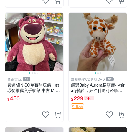
董爺古玩
影視動漫CD專輯DVD
61
57
嚴選MINISO草莓熊玩偶，微
嚴選Baby Aurora長頸鹿小抓r
瑕仍推薦入手收藏 中古 MINI
ary搖鈴，細節精緻可聆聽清
SO 草莓熊 玩具 收藏
脆鈴音 軟萌可愛 定制紀念 金
450
229
74折
$
$
屬搖鈴 新手媽咪推薦 長頸鹿
抓rary 搖鈴
折扣碼