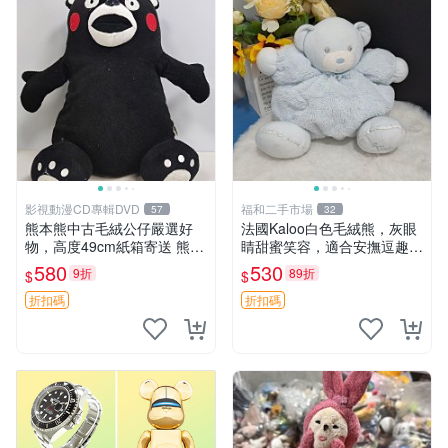
影視動漫CD專輯DVD
福和二手市場
57
32
熊本熊中古毛絨公仔嚴選好
法國Kaloo白色毛絨熊，灰眼
物，高度49cm紙箱寄送 熊本
睛甜蜜笑容，適合安撫逗趣可
熊 中古 毛絨公仔
愛，柔軟面料手感佳。14 白
580
530
9折
89折
$
$
色安撫熊 毛絨玩具 寶寶逗樂
具
折扣碼
折扣碼