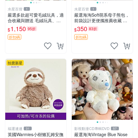
水星百貨
水星百貨
1
1
嚴選多款超可愛毛絨玩具，適
嚴選海淘Soft萌系母子熊包，
合收藏與贈送 毛絨玩具、抱
前袋設計更便攜推薦收藏 母
枕、公仔
子熊 軟綿綿 包包
1,150
350
95折
83折
$
$
折扣碼
折扣碼
拍賣新星
福運連連
影視動漫CD專輯DVD
31
57
英國Warmies小樹懶瓦姆安撫
嚴選海淘Vintage Blue Nose