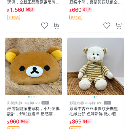
玩偶，全新正品附原廠吊牌與
豆袋小熊，臀部與四肢俱全，
防塵袋，內藏薰衣草可加熱，
坐高11公分，附原盒與吊牌
1,560
660
95折
91折
$
$
適合各個年齡層，冷暖兩用享
收藏。藍鼻子小熊，值得擁有
受抱抱樂趣，不容錯過嚴選好
玩具 憶熊
折扣碼
折扣碼
物 溫暖 冷感
影視動漫CD專輯DVD
影視動漫CD專輯DVD
57
57
嚴選智能振壓頭枕，小巧便攜
嚴選中古豆豆眼條紋安撫熊
設計，舒眠新選擇 壓感震動
毛絨公仔 色澤新鮮 微小瑕疵
頭枕 確切尺寸 小巧便攜
可收藏 中古 安撫熊 條紋公仔
960
369
94折
84折
$
$
折扣碼
折扣碼