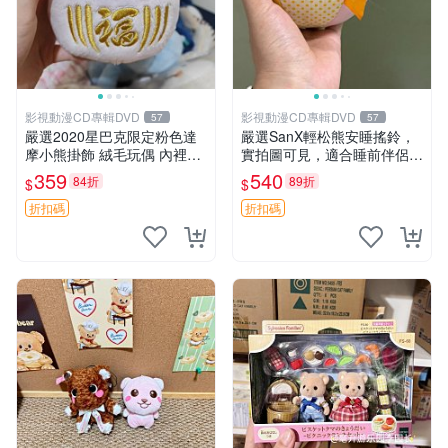
影視動漫CD專輯DVD
影視動漫CD專輯DVD
57
57
嚴選2020星巴克限定粉色達
嚴選SanX輕松熊安睡搖鈴，
摩小熊掛飾 絨毛玩偶 內裡小
實拍圖可見，適合睡前伴侶，
熊 可愛 御用伴侶 默認微暇
Picks安撫好物 0325 懸吊 電
359
540
84折
89折
$
$
售後自理 小熊掛飾 星巴克 限
腦
量版
折扣碼
折扣碼