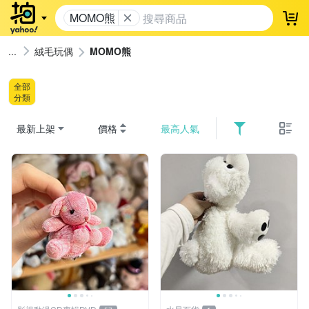
MOMO熊
登
絨毛玩偶
MOMO熊
全部
分類
最新上架
價格
最高人氣