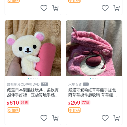
影視動漫CD專輯DVD
水星百貨
57
1
嚴選日本製熊妹玩具，柔軟實
嚴選可愛粉紅草莓熊手提包，
感伴手好禮，豆袋質地手感
附草莓掛件超吸睛 草莓熊手
佳，抱枕小熊 recom 推薦 白
提包 草莓掛件 可愛portunes
610
259
91折
77折
$
$
色豆袋 玩具
e
折扣碼
折扣碼