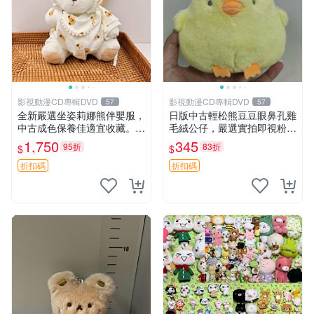
影視動漫CD專輯DVD
影視動漫CD專輯DVD
57
57
全新嚴選坐姿莉娜熊伴嬰服，
日版中古輕松熊豆豆眼鼻孔雞
中古成色保養佳適宜收藏。無
毛絨公仔，嚴選實拍即視粉絲
盒子但品質完好，快速出貨。
必買 公仔紙箱氣泡膜精心包
1,750
345
95折
83折
$
$
建議入手！ 中古 玩偶 滬漫
裝快速發貨 輕松熊 公仔 雞毛
絨
折扣碼
折扣碼