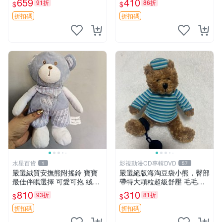
659
410
91折
86折
$
$
約克豆豆眼安撫巾 數碼豆豆
共賞。 麋鹿 豆袋 毛茸玩具
眼
折扣碼
折扣碼
水星百貨
影視動漫CD專輯DVD
1
57
嚴選絨質安撫熊附搖鈴 寶寶
嚴選絕版海淘豆袋小熊，臀部
最佳伴眠選擇 可愛可抱 絨毛
帶特大顆粒超級舒壓 毛毛摸
玩具 安撫熊 嬰兒用
起來格外順滑適合收藏 100%
810
310
93折
81折
$
$
棉質 豆袋枕 豆袋、抱枕、小
熊
折扣碼
折扣碼