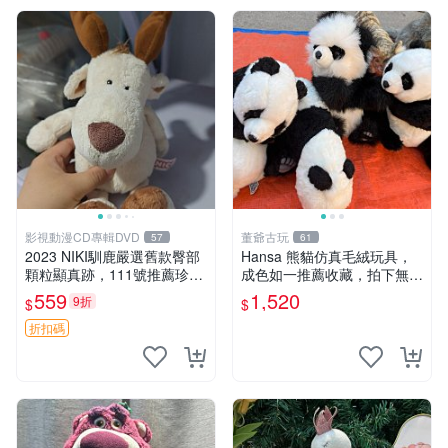
影視動漫CD專輯DVD
董爺古玩
57
61
2023 NIKI馴鹿嚴選舊款臀部
Hansa 熊貓仿真毛絨玩具，
顆粒顯真跡，111號推薦珍藏
成色如一推薦收藏，拍下無疑
品 馴鹿 舊款 尾巴顆粒
心 熊貓 毛絨玩具 收藏
559
1,520
9折
$
$
折扣碼