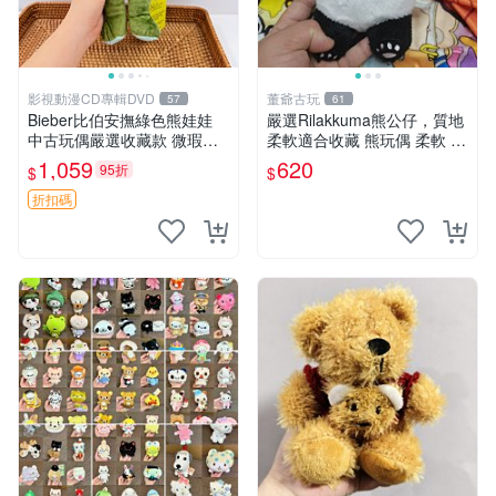
影視動漫CD專輯DVD
董爺古玩
57
61
Bieber比伯安撫綠色熊娃娃
嚴選Rilakkuma熊公仔，質地
中古玩偶嚴選收藏款 微瑕輕
柔軟適合收藏 熊玩偶 柔軟 公
度使用 Bieber綠熊娃娃 中古
仔 收藏
1,059
620
95折
$
$
玩偶 微瑕
折扣碼