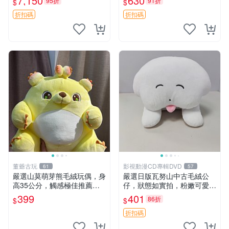
7,150
630
95折
91折
$
$
本 抱枕
薯啵啵間
折扣碼
折扣碼
董爺古玩
影視動漫CD專輯DVD
61
57
嚴選山莫萌芽熊毛絨玩偶，身
嚴選日版瓦努山中古毛絨公
高35公分，觸感極佳推薦收
仔，狀態如實拍，粉嫩可愛粉
藏 萌芽熊 毛絨玩偶 串珠玩偶
絲必備。中古珍藏保管精細，
399
401
86折
$
$
紙箱氣泡膜包裝妥帖送達。
中古玩偶 玩具 毛絨公仔
折扣碼