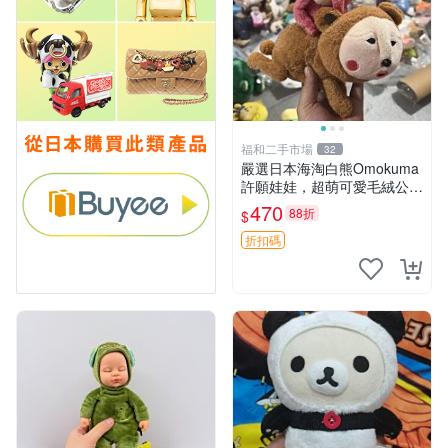
福和二手市場
32
嚴選日本海淘白熊Omokuma
許願娃娃，超萌可愛毛絨公仔
推薦收藏 白熊 Omokuma 毛
470
88折
$
絨玩具 偽裝娃娃 玩具擺飾
折扣碼