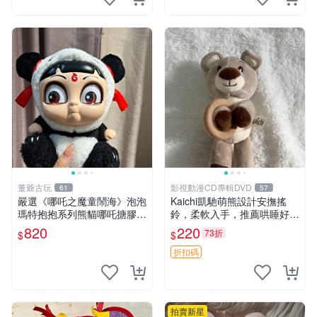
董爺古玩
影視動漫CD專輯DVD
61
57
嚴選《哪吒之魔童鬧海》泡泡
Kaichi凱馳萌熊設計安撫搖
瑪特抱抱系列熊貓哪吒搪膠臉
鈴，柔軟入手，推薦哄睡好選
毛絨， STATE：如圖顯示 哪
擇 熊公仔 安撫玩具 喂食環
820
220
73折
$
$
吒 毛絨公仔 泡泡瑪特
折扣碼
拍賣新星