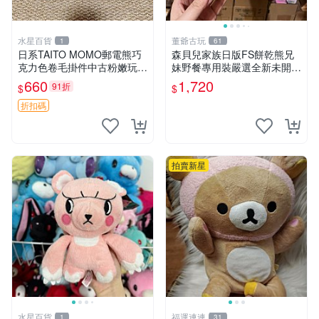
水星百貨
董爺古玩
1
61
日系TAITO MOMO郵電熊巧
森貝兒家族日版FS餅乾熊兄
克力色卷毛掛件中古粉嫩玩偶
妹野餐專用裝嚴選全新未開
微瑕推薦 postpet momo 郵
封，包含兩組大童款紙盒裝，
660
1,720
91折
$
$
電熊 中古玩偶
適合收藏與分享。 餅乾熊兄
妹、野餐、收藏
折扣碼
拍賣新星
水星百貨
福運連連
1
31