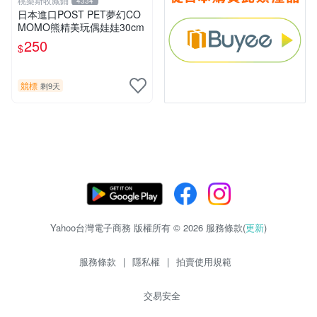
桃樂斯收藏鋪
4334
日本進口POST PET夢幻CO
MOMO熊精美玩偶娃娃30cm
250
$
競標
剩9天
Yahoo台灣電子商務 版權所有 © 2026 服務條款(
更新
)
服務條款
|
隱私權
|
拍賣使用規範
交易安全