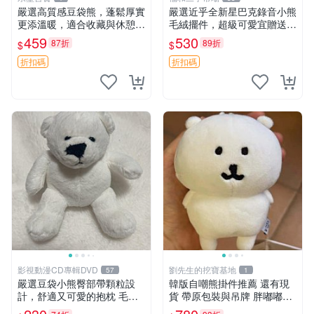
嚴選高質感豆袋熊，蓬鬆厚實
嚴選近乎全新星巴克錄音小熊
更添溫暖，適合收藏與休憩。
毛絨擺件，超級可愛宜贈送掛
前胸填充飽滿，背部亦具優雅
飾 錄音小熊 毛絨擺件 贈品
459
530
87折
89折
$
$
設計。 豆袋熊 保暖 溫柔 蓬
松
折扣碼
折扣碼
影視動漫CD專輯DVD
劉先生的挖寶基地
57
1
嚴選豆袋小熊臀部帶顆粒設
韓版自嘲熊掛件推薦 還有現
計，舒適又可愛的抱枕 毛絨
貨 帶原包裝與吊牌 胖嘟嘟超
抱枕、臀部按摩、坐墊
可愛 毛絨手感佳 小熊掛件 自