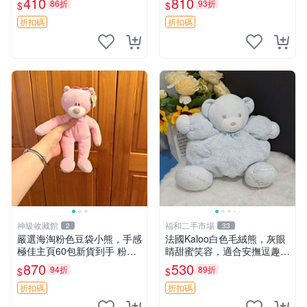
410
810
86折
93折
$
$
共賞。 麋鹿 豆袋 毛茸玩具
折扣碼
折扣碼
神級收藏館
福和二手市場
2
33
嚴選海淘粉色豆袋小熊，手感
法國Kaloo白色毛絨熊，灰眼
極佳主頁60包新貨到手 粉熊
睛甜蜜笑容，適合安撫逗趣可
豆袋 女孩豆袋熊
愛，柔軟面料手感佳。14 白
870
530
94折
89折
$
$
色安撫熊 毛絨玩具 寶寶逗樂
具
折扣碼
折扣碼