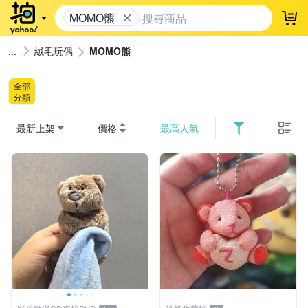
MOMO熊
登
絨毛玩偶
MOMO熊
全部
分類
最新上架
價格
最高人氣