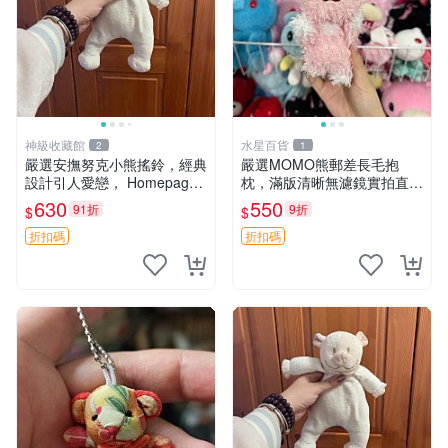
神級收藏館
水星百貨
2
1
嚴選安撫努克小熊搖鈴，經典
嚴選MOMO熊郵差長毛抱
設計引人愛戀， Homepage
枕，滿版清晰無濾鏡實拍直
滿60元包運，不滿補差價！
銷。每周新品到貨，不容錯
630
550
91折
9折
$
$
安撫努克 小熊搖鈴 雙手搖動
過！ 郵差熊 長毛 抱枕
折扣碼
折扣碼