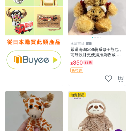
水星百貨
1
嚴選海淘Soft萌系母子熊包，
前袋設計更便攜推薦收藏 母
子熊 軟綿綿 包包
350
83折
$
折扣碼
拍賣新星