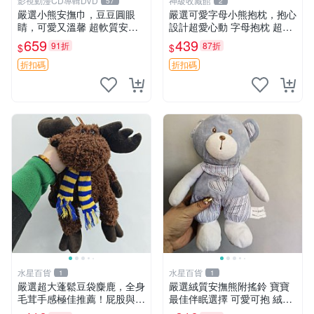
影視動漫CD專輯DVD
神級收藏館
57
2
嚴選小熊安撫巾，豆豆圓眼
嚴選可愛字母小熊抱枕，抱心
睛，可愛又溫馨 超軟質安撫
設計超愛心動 字母抱枕 超大
巾，豆豆設計，哄睡好幫手
尺寸 掛飾 小熊造型 推薦收藏
659
439
91折
87折
$
$
約克豆豆眼安撫巾 數碼豆豆
抱枕掛飾 字母抱枕 小熊抱枕
眼
折扣碼
折扣碼
水星百貨
水星百貨
1
1
嚴選超大蓬鬆豆袋麋鹿，全身
嚴選絨質安撫熊附搖鈴 寶寶
毛茸手感極佳推薦！屁股與四
最佳伴眠選擇 可愛可抱 絨毛
肢填充均勻，適合收藏與孩童
玩具 安撫熊 嬰兒用