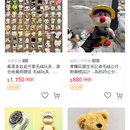
水星百貨
福和二手市場
1
33
嚴選多款超可愛毛絨玩具，適
摩爾莊園艾米記者毛絨公仔，
合收藏與贈送 毛絨玩具、抱
附腳標設計，高約25公分，
枕、公仔
全新未拆封，限量珍藏。艾米
1,150
880
95折
94折
$
$
記者 毛絨公仔 超萌玩偶
折扣碼
折扣碼