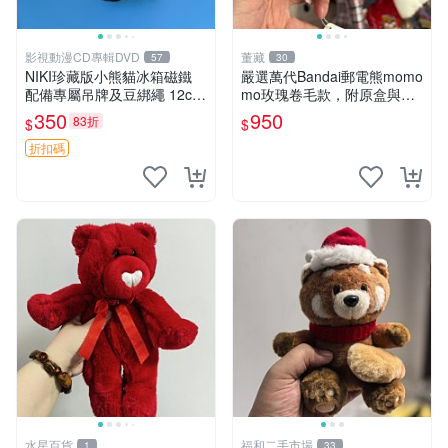
影視動漫CD專輯DVD
董藏
57
30
NIKI珍藏版小熊貓冰箱磁鐵
嚴選萬代Bandai郵電熊momo
配備專屬吊牌及豆綁繩 12cm
mo玫瑰卷毛款，附原盒與吊
廢品嚴選 好評推薦 小熊貓冰
牌，粉嫩可愛入手即柔軟～
350
950
83折
$
$
箱貼 磁鐵掛件 冰箱飾品
玫瑰卷毛 郵電熊 正品
折扣碼
水星百貨
福和二手市場
1
33