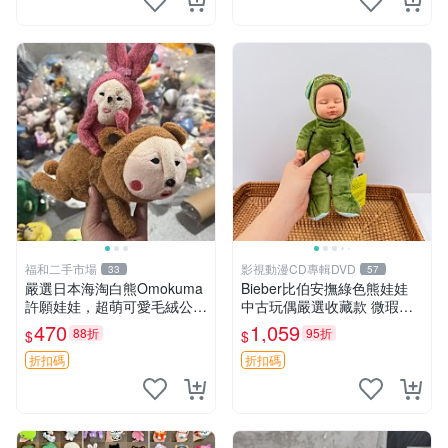
福和二手市場
影視動漫CD專輯DVD
33
57
嚴選日本海淘白熊Omokuma
Bieber比伯安撫綠色熊娃娃
許願娃娃，超萌可愛毛絨公仔
中古玩偶嚴選收藏款 微瑕輕
推薦收藏 白熊 Omokuma 毛
度使用 Bieber綠熊娃娃 中古
470
1,059
88折
95折
$
$
絨玩具 偽裝娃娃 玩具擺飾
玩偶 微瑕
折扣碼
折扣碼