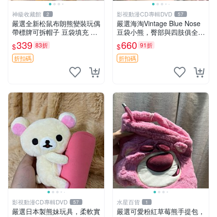
神級收藏館
影視動漫CD專輯DVD
2
57
嚴選全新松鼠布朗熊變裝玩偶
嚴選海淘Vintage Blue Nose
帶標牌可拆帽子 豆袋填充 附
豆袋小熊，臀部與四肢俱全，
實拍 微瑕處理 十足可愛 單只
坐高11公分，附原盒與吊牌
339
660
83折
91折
$
$
15.9元 松鼠變裝 棉質豆袋 玩
收藏。藍鼻子小熊，值得擁有
具熊
玩具 憶熊
折扣碼
折扣碼
影視動漫CD專輯DVD
水星百貨
57
1
嚴選日本製熊妹玩具，柔軟實
嚴選可愛粉紅草莓熊手提包，