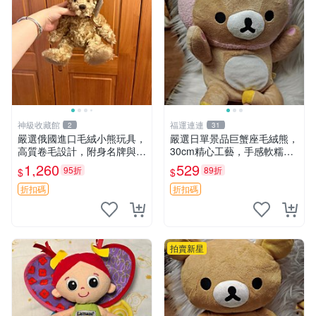
神級收藏館
福運連連
2
31
嚴選俄國進口毛絨小熊玩具，
嚴選日單景品巨蟹座毛絨熊，
高質卷毛設計，附身名牌與標
30cm精心工藝，手感軟糯推
章，臀部配豆袋填充， Home
薦收藏送人 巨蟹座 毛絨玩具
1,260
529
95折
89折
$
$
page 滿額60元送非枕套，不
精緻做工
足補差價7元 小熊 玩具 毛絨
折扣碼
折扣碼
拍賣新星