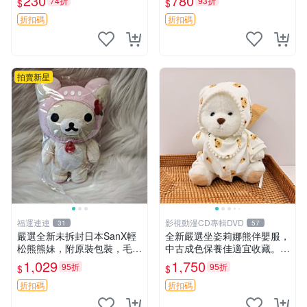
230
780
74折
93折
$
$
嘲抱枕 小熊抱枕
折扣碼
折扣碼
拍賣新星
福運連連
影視動漫CD專輯DVD
31
57
嚴選全新未拆封日本SanX輕
全新嚴選坐姿莉娜熊伴嬰服，
松熊熊妹，附原裝包裝，毛絨
中古成色保養佳適宜收藏。無
質地極佳，細膩可愛，推薦收
盒子但品質完好，快速出貨。
1,029
1,750
95折
95折
$
$
藏兼送禮，適合女性好友或家
建議入手！ 中古 玩偶 滬漫
人，限量釋出。鬆熊、熊玩
折扣碼
折扣碼
偶、收藏品