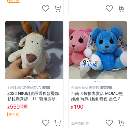
影視動漫CD專輯DVD
台南卡拉貓專賣店
57
5902
2023 NIKI馴鹿嚴選舊款臀部
台南卡拉貓專賣店 MOMO熊
顆粒顯真跡，111號推薦珍藏
娃娃 玩偶 娃娃 粉色 藍色 2色
品 馴鹿 舊款 尾巴顆粒
分售
559
190
9折
$
$
折扣碼
近期銷量1件