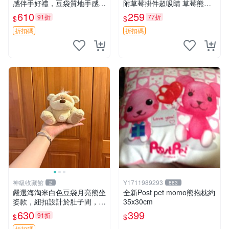
感伴手好禮，豆袋質地手感
附草莓掛件超吸睛 草莓熊手
佳，抱枕小熊 recom 推薦 白
提包 草莓掛件 可愛portunes
610
259
91折
77折
$
$
色豆袋 玩具
e
折扣碼
折扣碼
神級收藏館
Y1711989293
2
883
嚴選海淘米白色豆袋月亮熊坐
全新Post pet momo熊抱枕約
姿款，紐扣設計於肚子間，觸
35x30cm
感柔軟，實用推薦。主頁60
630
399
91折
$
$
包 月亮熊 豆袋 細節
折扣碼