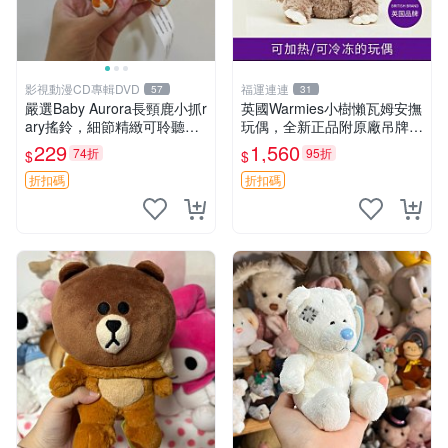
影視動漫CD專輯DVD
福運連連
57
31
嚴選Baby Aurora長頸鹿小抓r
英國Warmies小樹懶瓦姆安撫
ary搖鈴，細節精緻可聆聽清
玩偶，全新正品附原廠吊牌與
脆鈴音 軟萌可愛 定制紀念 金
防塵袋，內藏薰衣草可加熱，
229
1,560
74折
95折
$
$
屬搖鈴 新手媽咪推薦 長頸鹿
適合各個年齡層，冷暖兩用享
抓rary 搖鈴
受抱抱樂趣，不容錯過嚴選好
折扣碼
折扣碼
物 溫暖 冷感