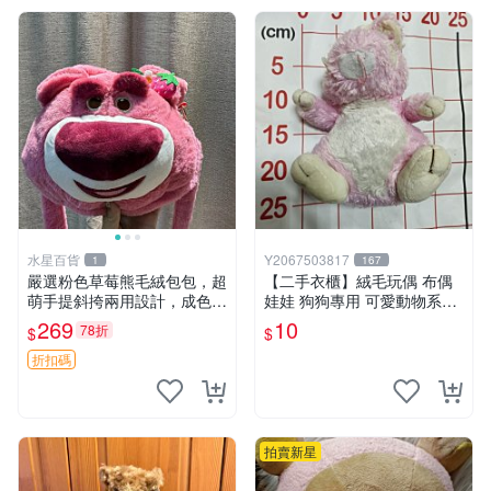
水星百貨
Y2067503817
1
167
嚴選粉色草莓熊毛絨包包，超
【二手衣櫃】絨毛玩偶 布偶
萌手提斜挎兩用設計，成色上
娃娃 狗狗專用 可愛動物系列
佳容量大 粉紅草莓 毛絨包 超
耐咬耐磨玩具 玩偶 粉紅熊寵
269
10
78折
$
$
大容量
物玩具 1120929
折扣碼
拍賣新星