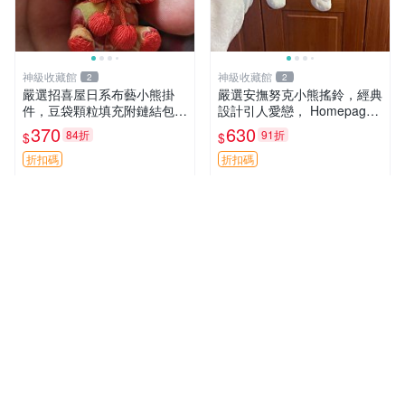
神級收藏館
神級收藏館
2
2
嚴選招喜屋日系布藝小熊掛
嚴選安撫努克小熊搖鈴，經典
件，豆袋顆粒填充附鏈結包與
設計引人愛戀， Homepage
鑰匙叢聚毛絨公仔 和風小熊
滿60元包運，不滿補差價！
370
630
84折
91折
$
$
毛絨公仔 豆袋掛件
安撫努克 小熊搖鈴 雙手搖動
折扣碼
折扣碼