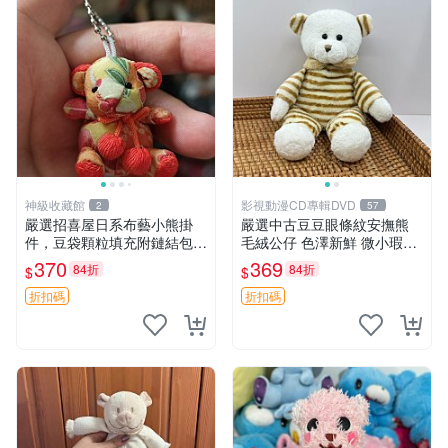
神級收藏館
影視動漫CD專輯DVD
2
57
嚴選招喜屋日系布藝小熊掛
嚴選中古豆豆眼條紋安撫熊
件，豆袋顆粒填充附鏈結包與
毛絨公仔 色澤新鮮 微小瑕疵
鑰匙叢聚毛絨公仔 和風小熊
可收藏 中古 安撫熊 條紋公仔
370
369
84折
84折
$
$
毛絨公仔 豆袋掛件
折扣碼
折扣碼