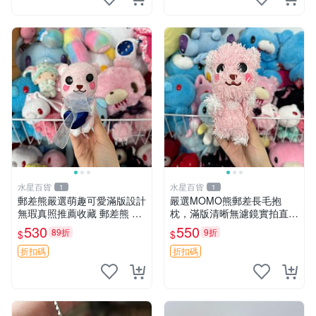
水星百貨
水星百貨
1
1
郵差熊嚴選萌趣可愛滿版設計
嚴選MOMO熊郵差長毛抱
無瑕真照推薦收藏 郵差熊 熊
枕，滿版清晰無濾鏡實拍直
抱枕 紅薯啵啵間
銷。每周新品到貨，不容錯
530
550
89折
9折
$
$
過！ 郵差熊 長毛 抱枕
折扣碼
折扣碼