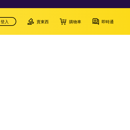
登入
賣東西
購物車
即時通