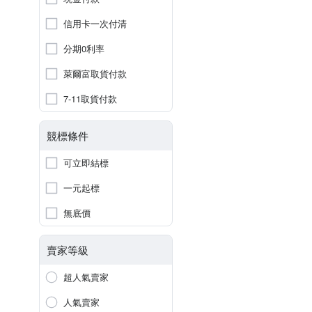
信用卡一次付清
分期0利率
萊爾富取貨付款
7-11取貨付款
競標條件
可立即結標
一元起標
無底價
賣家等級
超人氣賣家
人氣賣家