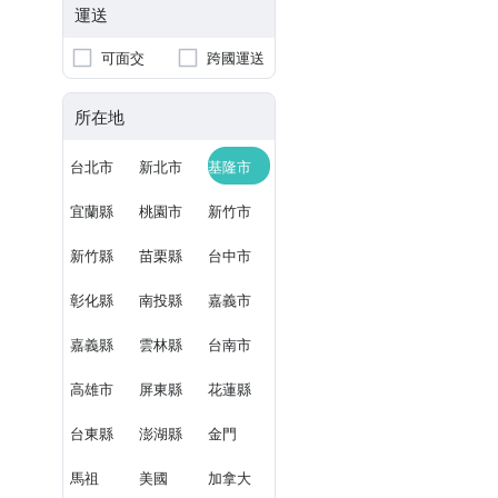
運送
可面交
跨國運送
所在地
台北市
新北市
基隆市
宜蘭縣
桃園市
新竹市
新竹縣
苗栗縣
台中市
彰化縣
南投縣
嘉義市
嘉義縣
雲林縣
台南市
高雄市
屏東縣
花蓮縣
台東縣
澎湖縣
金門
馬祖
美國
加拿大