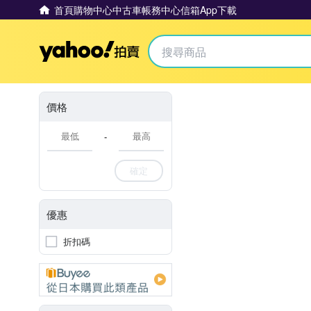
首頁
購物中心
中古車
帳務中心
信箱
App下載
Yahoo拍賣
價格
-
確定
優惠
折扣碼