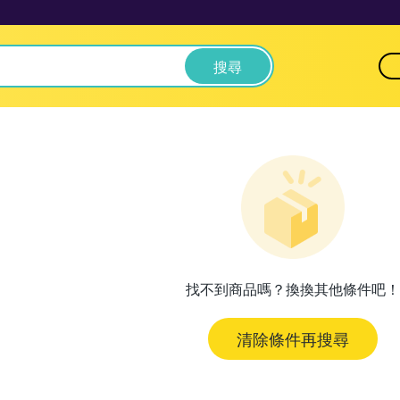
搜尋
找不到商品嗎？換換其他條件吧！
清除條件再搜尋