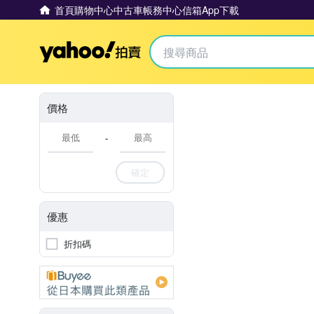
首頁
購物中心
中古車
帳務中心
信箱
App下載
Yahoo拍賣
價格
-
確定
優惠
折扣碼