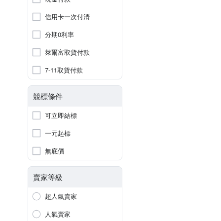
信用卡一次付清
分期0利率
萊爾富取貨付款
7-11取貨付款
競標條件
可立即結標
一元起標
無底價
賣家等級
超人氣賣家
人氣賣家