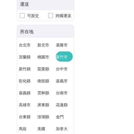
運送
可面交
跨國運送
所在地
台北市
新北市
基隆市
宜蘭縣
桃園市
新竹市
新竹縣
苗栗縣
台中市
彰化縣
南投縣
嘉義市
嘉義縣
雲林縣
台南市
高雄市
屏東縣
花蓮縣
台東縣
澎湖縣
金門
馬祖
美國
加拿大