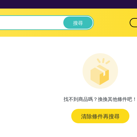
搜尋
找不到商品嗎？換換其他條件吧！
清除條件再搜尋