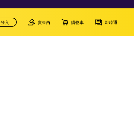
登入
賣東西
購物車
即時通