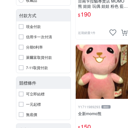
收藏品
台南卡拉貓專賣店 MOMO
熊 娃娃 玩偶 娃娃 粉色 藍色
2色分售
190
$
付款方式
現金付款
近期銷量1件
信用卡一次付清
分期0利率
萊爾富取貨付款
7-11取貨付款
競標條件
可立即結標
一元起標
Y1711989293
883
全新momo熊
無底價
150
$