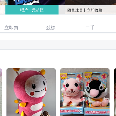
唱片一元起標
限量球員卡立即收藏
立即買
競標
二手