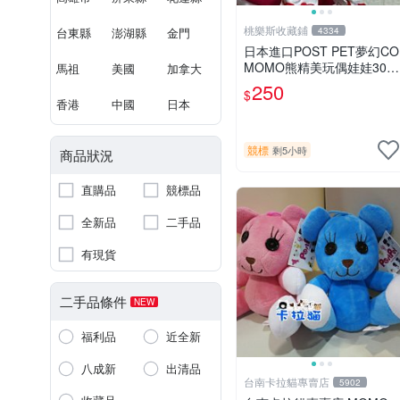
桃樂斯收藏鋪
台東縣
澎湖縣
金門
4334
日本進口POST PET夢幻CO
MOMO熊精美玩偶娃娃30c
馬祖
美國
加拿大
m
250
$
香港
中國
日本
競標
剩5小時
商品狀況
直購品
競標品
全新品
二手品
有現貨
二手品條件
NEW
福利品
近全新
八成新
出清品
台南卡拉貓專賣店
5902