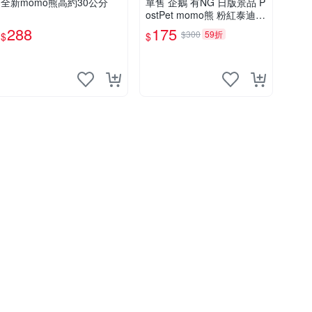
全新momo熊高約30公分
單售 企鵝 有NG 日版景品 P
ostPet momo熊 粉紅泰迪熊
娃娃 布偶 手指頭 娃娃
288
175
$300
59折
$
$