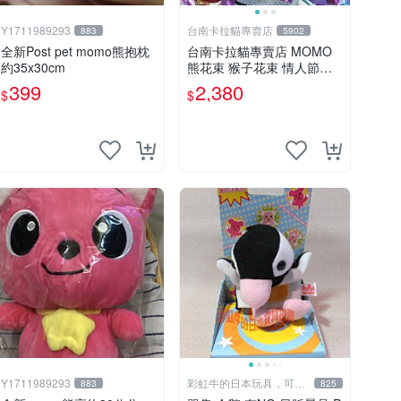
Y1711989293
台南卡拉貓專賣店
883
5902
全新Post pet momo熊抱枕
台南卡拉貓專賣店 MOMO
約35x30cm
熊花束 猴子花束 情人節禮
物 二選一 可繡字 可今天寄
399
2,380
$
$
明天到
Y1711989293
彩虹牛的日本玩具，可7
883
825
取付