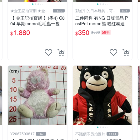
★金王記拍寶網 ★金王
彩虹牛的日本玩具，可7
1639
825
記拍寶趣
取付
【 金王記拍寶網 】(學4) C8
二件同售 有NG 日版景品 P
04 早期momo毛毛蟲一隻
ostPet momo熊 粉紅泰迪熊
妹妹 comomo 企鵝 娃娃 布
1,880
350
$600
59折
$
$
偶 手指頭 娃娃
Y2067503817
不議價不另拍圖片
167
1114