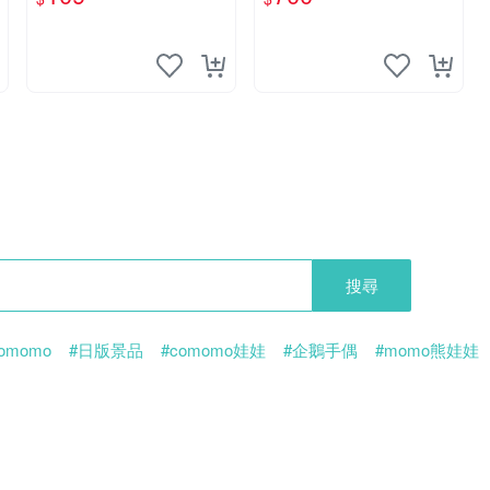
搜尋
omomo
#日版景品
#comomo娃娃
#企鵝手偶
#momo熊娃娃