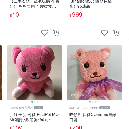
【二手衣櫃】絨毛玩偶 布偶
Kunamom30cm(櫃床橘
娃娃 狗狗專用 可愛動物系
袋）95成新
列 耐咬耐磨玩具 玩偶 粉紅
10
999
$
$
熊寵物玩具 1120929
Judy好物商品~
喵仔店 miao_shop
700
3167
(T1) 全新 可愛 PostPet MO
喵仔店 口愛COmomo無敵
MO熊玩偶/吊飾~90元~
口愛
109
700
$
$