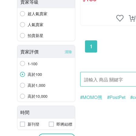
賣家等級
超人氣賣家
人氣賣家
拍賣新星
1
賣家評價
清除
1-100
高於100
高於1,000
高於10,000
#MOMO熊
#PostPet
#c
時間
新刊登
即將結標