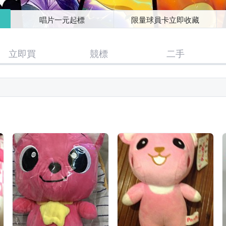
唱片一元起標
限量球員卡立即收藏
立即買
競標
二手