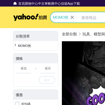
首頁
購物中心
中古車
帳務中心
信箱
App下載
Yahoo拍賣
MOMO熊
玩具、模型與
分類清單
MOMO熊
價格
-
確定
優惠
折扣碼