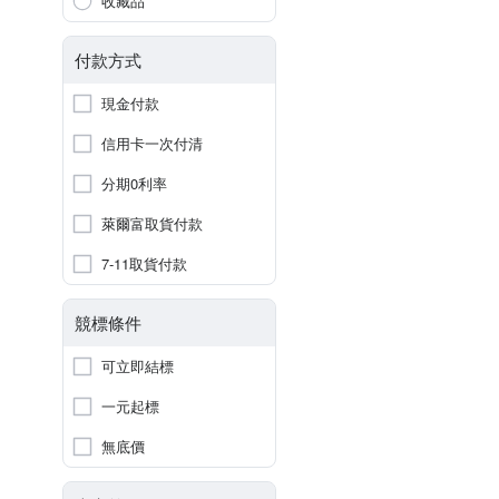
收藏品
付款方式
現金付款
信用卡一次付清
分期0利率
萊爾富取貨付款
7-11取貨付款
競標條件
可立即結標
一元起標
無底價