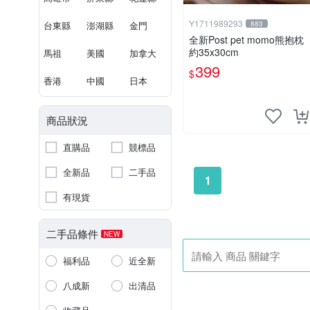
Y1711989293
台東縣
澎湖縣
金門
883
全新Post pet momo熊抱枕
約35x30cm
馬祖
美國
加拿大
399
$
香港
中國
日本
商品狀況
直購品
競標品
全新品
二手品
1
有現貨
二手品條件
NEW
福利品
近全新
八成新
出清品