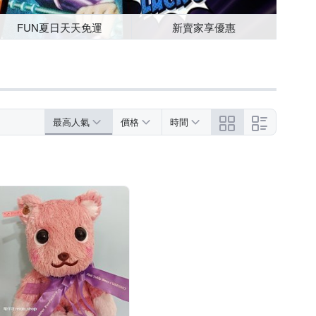
FUN夏日天天免運
新賣家享優惠
最高人氣
價格
時間