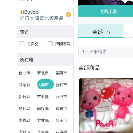
遊戲卡牌
全部
運送
(4)
可面交
跨國運送
1 ~ 4 筆結果
所在地
全部商品
台北市
新北市
基隆市
宜蘭縣
桃園市
新竹市
新竹縣
苗栗縣
台中市
彰化縣
南投縣
嘉義市
嘉義縣
雲林縣
台南市
高雄市
屏東縣
花蓮縣