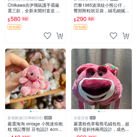
Chiikawa吉伊飛鼠護手霜厳
巴黎1985波浪紋小熊公仔，
選三款，全新未開封直送 飛
臀部附粒狀豆袋，絨毛細膩臉
鼠 護手霜 吉伊三款 新貨
部可愛，中古嚴選推薦 小熊
580
290
9折
8折
$
$
公仔 豆袋
折扣碼
折扣碼
影視動漫CD專輯DVD
水星百貨
57
1
嚴選海淘 vintage 小熊迷你抱
嚴選粉色草莓熊毛絨包包，超
枕 憶記臀部 豆包設計 4cm
萌手提斜挎兩用設計，成色上
高 推薦收藏 迷你豆包小熊、
佳容量大 粉紅草莓 毛絨包 超