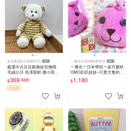
影視動漫CD專輯DVD
一番街日系禮物專賣店
57
87
嚴選中古豆豆眼條紋安撫熊
一番街＊日本帶回＊超可愛M
毛絨公仔 色澤新鮮 微小瑕疵
OMO趴趴娃娃~只賣大隻的1
可收藏 中古 安撫熊 條紋公仔
號~單隻價～生日禮物
369
1,180
84折
$
$
折扣碼