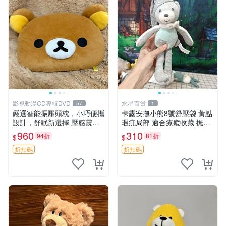
影視動漫CD專輯DVD
水星百貨
57
1
嚴選智能振壓頭枕，小巧便攜
卡露安撫小熊8號舒壓袋 黃點
設計，舒眠新選擇 壓感震動
瑕疪局部 適合療癒收藏 撫慰
頭枕 確切尺寸 小巧便攜
身心 美肌養護 放鬆好物
960
310
94折
81折
$
$
折扣碼
折扣碼