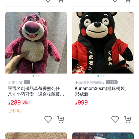
水星百貨
不議價不另拍圖片
1
1114
嚴選名創優品草莓香熊公仔，
Kunamom30cm(櫃床橘袋）
尺寸小巧可愛，適合收藏賞玩
95成新
30cm 玩具 公仔 草莓熊
289
999
8折
$
$
折扣碼