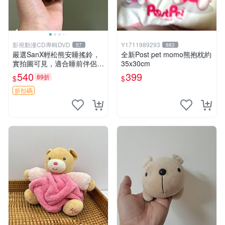
影視動漫CD專輯DVD
Y1711989293
57
883
嚴選SanX輕松熊安睡搖鈴，
全新Post pet momo熊抱枕約
實拍圖可見，適合睡前伴侶，
35x30cm
Picks安撫好物 0325 懸吊 電
540
399
89折
$
$
腦
折扣碼