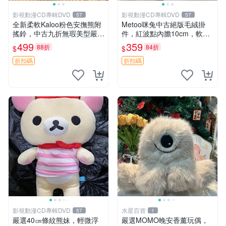
影視動漫CD專輯DVD
影視動漫CD專輯DVD
57
57
全新柔軟Kaloo粉色安撫熊附
Metoo咪兔中古絕版毛絨掛
搖鈴，中古九折無瑕美型嚴選
件，紅波點內膽10cm，軟糯
收藏 粉色 安撫 玩具
宜贈送收藏 咪熊 毛絨 掛件
499
359
88折
84折
$
$
折扣碼
折扣碼
影視動漫CD專輯DVD
水星百貨
57
1
嚴選40㎝條紋熊妹，輕微浮
嚴選MOMO晚安香薰玩偶，