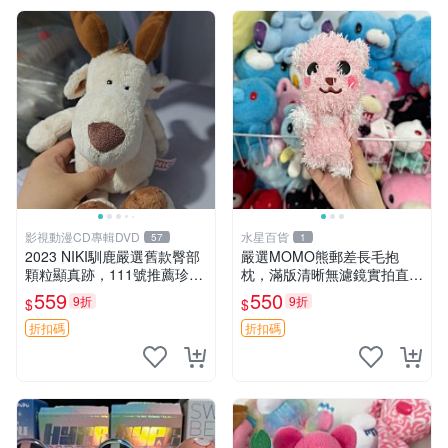
影視動漫CD專輯DVD
水星百貨
57
1
2023 NIKI馴鹿嚴選舊款臀部
嚴選MOMO熊郵差長毛抱
顆粒顯真跡，111號推薦珍藏
枕，滿版清晰無濾鏡實拍直
品 馴鹿 舊款 尾巴顆粒
銷。每周新品到貨，不容錯
559
550
9折
9折
$
$
過！ 郵差熊 長毛 抱枕
折扣碼
折扣碼