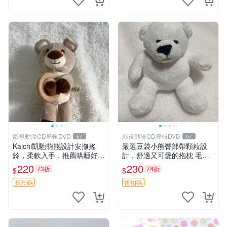
影視動漫CD專輯DVD
影視動漫CD專輯DVD
57
57
Kaichi凱馳萌熊設計安撫搖
嚴選豆袋小熊臀部帶顆粒設
鈴，柔軟入手，推薦哄睡好選
計，舒適又可愛的抱枕 毛絨
擇 熊公仔 安撫玩具 喂食環
抱枕、臀部按摩、坐墊
220
230
73折
74折
$
$
折扣碼
折扣碼