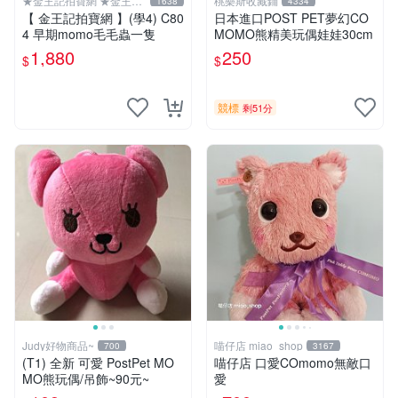
★金王記拍寶網 ★金王記
桃樂斯收藏鋪
1638
4334
拍寶趣
【 金王記拍寶網 】(學4) C80
日本進口POST PET夢幻CO
4 早期momo毛毛蟲一隻
MOMO熊精美玩偶娃娃30cm
1,880
250
$
$
競標
剩51分
Judy好物商品~
喵仔店 miao_shop
700
3167
(T1) 全新 可愛 PostPet MO
喵仔店 口愛COmomo無敵口
MO熊玩偶/吊飾~90元~
愛