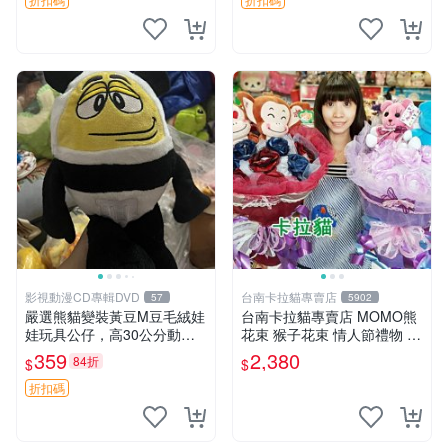
影視動漫CD專輯DVD
台南卡拉貓專賣店
57
5902
嚴選熊貓變裝黃豆M豆毛絨娃
台南卡拉貓專賣店 MOMO熊
娃玩具公仔，高30公分動漫
花束 猴子花束 情人節禮物 二
周邊 熊貓 變裝 公仔
選一 可繡字 可今天寄明天到
359
2,380
84折
$
$
折扣碼