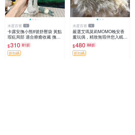
水星百貨
水星百貨
1
1
卡露安撫小熊8號舒壓袋 黃點
嚴選艾瑪莫莉MOMO晚安香
瑕疪局部 適合療癒收藏 撫慰
薰玩偶，精致無瑕伴您入眠
身心 美肌養護 放鬆好物
晚安精靈 香薰玩具 玩偶收藏
310
480
81折
88折
$
$
折扣碼
折扣碼