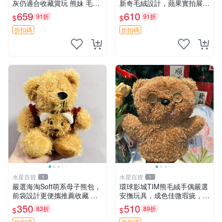
灰仍適合收藏賞玩 熊妹 毛絨
新奇毛絨設計，蘋果實拍展
玩具 浮雕熊
示，成色極佳 晚安香薰 馮娃
659
610
91折
91折
$
$
娃 毛絨玩偶
折扣碼
折扣碼
水星百貨
水星百貨
1
1
嚴選海淘Soft萌系母子熊包，
環球影城TIM熊毛絨手偶嚴選
前袋設計更便攜推薦收藏 母
安撫玩具，成色佳微瑕疵，贈
子熊 軟綿綿 包包
小禮物超值優惠 TIM熊 毛絨
350
510
83折
89折
$
$
手偶 安撫 toy 嚴選
折扣碼
折扣碼