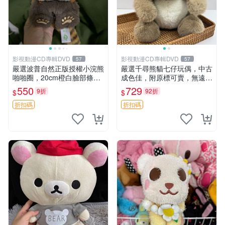
影視動漫CD專輯DVD
影視動漫CD專輯DVD
57
57
嚴選波普自然正版授權小浣熊
嚴選千尋熊貓七仔玩偶，中古
啪啪圈，20cm橙白臉部條紋
成色佳，附原標可賣，無遠方
清晰，毛絨超萌贈品推薦。
一手送第二天即達 中古玩偶
550
729
9折
92折
$
$
小浣熊 波普 圈環
熊貓七仔 千尋
折扣碼
折扣碼