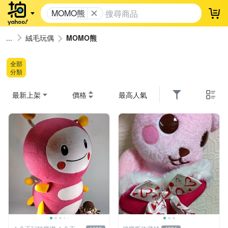
MOMO熊
登
絨毛玩偶
MOMO熊
全部
分類
最新上架
價格
最高人氣