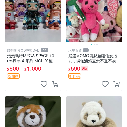
影視動漫CD專輯DVD
水星百貨
57
1
泡泡瑪特MEGA SPACE 10
嚴選MOMO熊郵差熊仙女抱
0%周年 A 系列 MOLLY 權威
枕，滿無濾鏡直銷不退不換
隱藏款 嚴選薄荷巧克力色 80
經典造型可愛必備 紅薯啵啵
600 -
1,000
590
9折
$
$
$
年代風味 權威推薦 合適收藏
間抱枕 抱枕 時尚
折扣碼
折扣碼