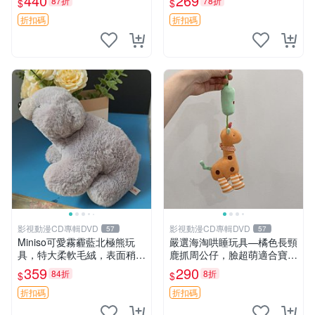
440
269
87折
78折
$
$
高臀部、豆袋抱枕
大容量
折扣碼
折扣碼
影視動漫CD專輯DVD
影視動漫CD專輯DVD
57
57
Miniso可愛霧霾藍北極熊玩
嚴選海淘哄睡玩具—橘色長頸
具，特大柔軟毛絨，表面稍有
鹿抓周公仔，臉超萌適合寶寶
使用痕跡，適合居家擺放 23
陪伴，中古略有使用痕跡 橘
359
290
84折
8折
$
$
CM 毛絨玩具 北極熊 魯班熊
色 長頸鹿 抓周
折扣碼
折扣碼