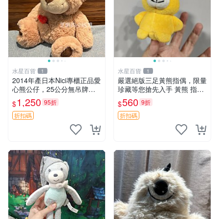
水星百貨
水星百貨
1
1
2014年產日本Nici專櫃正品愛
嚴選絕版三足黃熊指偶，限量
心熊公仔，25公分無吊牌全
珍藏等您搶先入手 黃熊 指偶
新 愛心熊 公仔 熊抱玩偶
珍藏品
1,250
560
95折
9折
$
$
折扣碼
折扣碼