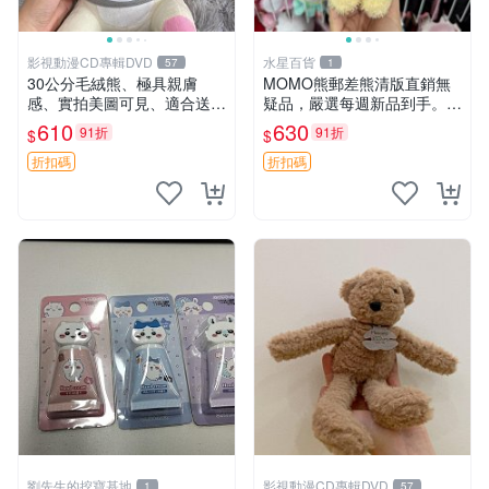
影視動漫CD專輯DVD
水星百貨
57
1
30公分毛絨熊、極具親膚
MOMO熊郵差熊清版直銷無
感、實拍美圖可見、適合送禮
疑品，嚴選每週新品到手。紅
收藏 毛絨熊 送禮 熊抱
薯啵啵鮮果間 郵差熊 清版 紅
610
630
91折
91折
$
$
薯啵啵間
折扣碼
折扣碼
劉先生的挖寶基地
影視動漫CD專輯DVD
1
57