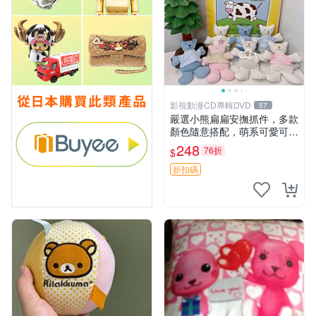
影視動漫CD專輯DVD
57
嚴選小熊扁扁安撫抓件，多款
顏色隨意搭配，萌系可愛可改
掛件 小熊安撫抓件 憶記 抓繩
248
76折
$
孩童掛件
折扣碼