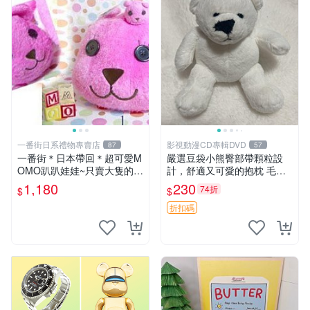
一番街日系禮物專賣店
影視動漫CD專輯DVD
87
57
一番街＊日本帶回＊超可愛M
嚴選豆袋小熊臀部帶顆粒設
OMO趴趴娃娃~只賣大隻的1
計，舒適又可愛的抱枕 毛絨
號~單隻價～生日禮物
抱枕、臀部按摩、坐墊
1,180
230
74折
$
$
折扣碼