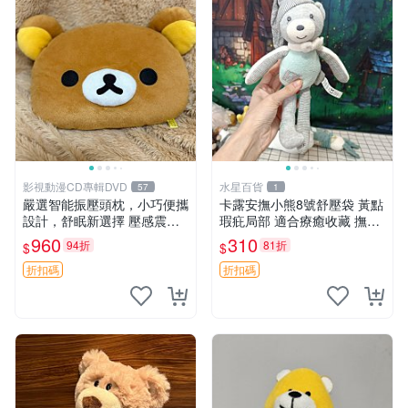
影視動漫CD專輯DVD
水星百貨
57
1
嚴選智能振壓頭枕，小巧便攜
卡露安撫小熊8號舒壓袋 黃點
設計，舒眠新選擇 壓感震動
瑕疪局部 適合療癒收藏 撫慰
頭枕 確切尺寸 小巧便攜
身心 美肌養護 放鬆好物
960
310
94折
81折
$
$
折扣碼
折扣碼