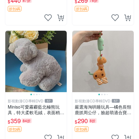
440
269
87折
78折
$
$
高臀部、豆袋抱枕
大容量
折扣碼
折扣碼
影視動漫CD專輯DVD
影視動漫CD專輯DVD
57
57
Miniso可愛霧霾藍北極熊玩
嚴選海淘哄睡玩具—橘色長頸
具，特大柔軟毛絨，表面稍有
鹿抓周公仔，臉超萌適合寶寶
使用痕跡，適合居家擺放 23
陪伴，中古略有使用痕跡 橘
359
290
84折
8折
$
$
CM 毛絨玩具 北極熊 魯班熊
色 長頸鹿 抓周
折扣碼
折扣碼