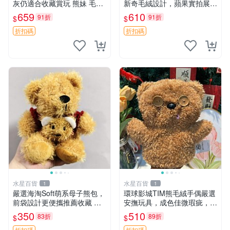
灰仍適合收藏賞玩 熊妹 毛絨
新奇毛絨設計，蘋果實拍展
玩具 浮雕熊
示，成色極佳 晚安香薰 馮娃
659
610
91折
91折
$
$
娃 毛絨玩偶
折扣碼
折扣碼
水星百貨
水星百貨
1
1
嚴選海淘Soft萌系母子熊包，
環球影城TIM熊毛絨手偶嚴選
前袋設計更便攜推薦收藏 母
安撫玩具，成色佳微瑕疵，贈
子熊 軟綿綿 包包
小禮物超值優惠 TIM熊 毛絨
350
510
83折
89折
$
$
手偶 安撫 toy 嚴選
折扣碼
折扣碼