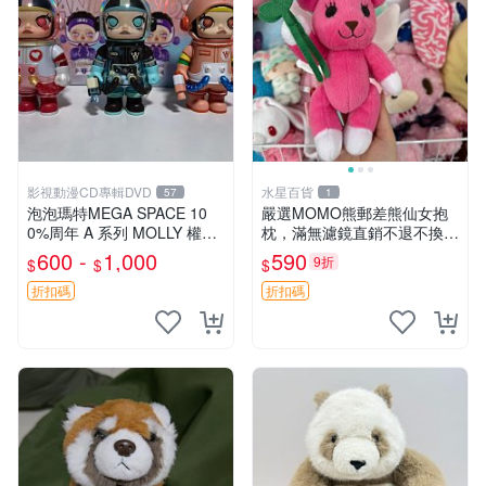
影視動漫CD專輯DVD
水星百貨
57
1
泡泡瑪特MEGA SPACE 10
嚴選MOMO熊郵差熊仙女抱
0%周年 A 系列 MOLLY 權威
枕，滿無濾鏡直銷不退不換
隱藏款 嚴選薄荷巧克力色 80
經典造型可愛必備 紅薯啵啵
600 -
1,000
590
9折
$
$
$
年代風味 權威推薦 合適收藏
間抱枕 抱枕 時尚
折扣碼
折扣碼