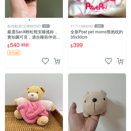
影視動漫CD專輯DVD
Y1711989293
57
883
嚴選SanX輕松熊安睡搖鈴，
全新Post pet momo熊抱枕約
實拍圖可見，適合睡前伴侶，
35x30cm
Picks安撫好物 0325 懸吊 電
540
399
89折
$
$
腦
折扣碼