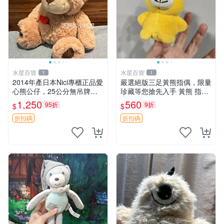
水星百貨
水星百貨
1
1
2014年產日本Nici專櫃正品愛
嚴選絕版三足黃熊指偶，限量
心熊公仔，25公分無吊牌全
珍藏等您搶先入手 黃熊 指偶
新 愛心熊 公仔 熊抱玩偶
珍藏品
1,250
560
95折
9折
$
$
折扣碼
折扣碼