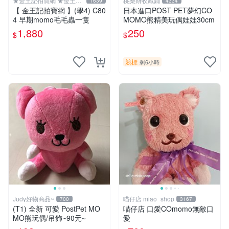
★金王記拍寶網 ★金王記
桃樂斯收藏鋪
1639
4334
拍寶趣
【 金王記拍寶網 】(學4) C80
日本進口POST PET夢幻CO
4 早期momo毛毛蟲一隻
MOMO熊精美玩偶娃娃30cm
1,880
250
$
$
競標
剩6小時
Judy好物商品~
喵仔店 miao_shop
700
3167
(T1) 全新 可愛 PostPet MO
喵仔店 口愛COmomo無敵口
MO熊玩偶/吊飾~90元~
愛