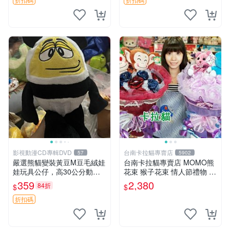
影視動漫CD專輯DVD
台南卡拉貓專賣店
57
5902
嚴選熊貓變裝黃豆M豆毛絨娃
台南卡拉貓專賣店 MOMO熊
娃玩具公仔，高30公分動漫
花束 猴子花束 情人節禮物 二
周邊 熊貓 變裝 公仔
選一 可繡字 可今天寄明天到
359
2,380
84折
$
$
折扣碼