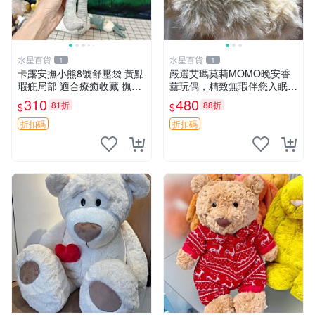
水星百貨
水星百貨
1
1
卡露安撫小熊8號舒壓袋 黃點
嚴選艾瑪莫莉MOMO晚安香
瑕疪局部 適合療癒收藏 撫慰
薰玩偶，精致無瑕伴您入眠
身心 美肌養護 放鬆好物
晚安精靈 香薰玩具 玩偶收藏
310
480
81折
88折
$
$
折扣碼
折扣碼