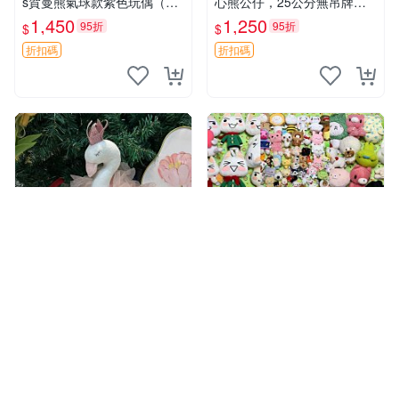
s賀曼熊氣球款紫色玩偶（鼻
心熊公仔，25公分無吊牌全
子稍有磨損） 中古玩具 氣球
新 愛心熊 公仔 熊抱玩偶
1,450
1,250
95折
95折
$
$
熊 玩偶
折扣碼
折扣碼
水星百貨
水星百貨
1
1
MogomogoLife 輕奢芭蕾系
嚴選各式萌趣動漫角色抱枕，
列毛絨玩偶 自製專屬伴侶 帶
適用各類場景裝飾 毛絨玩
標牌全新成色 芭蕾系列 毛絨
具、卡通抱枕、趣味玩偶
959
1,270
94折
95折
$
$
玩偶 安撫玩具 新款上架
折扣碼
折扣碼