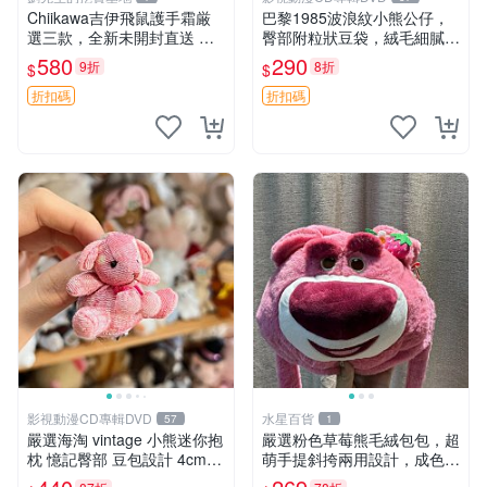
Chiikawa吉伊飛鼠護手霜厳
巴黎1985波浪紋小熊公仔，
選三款，全新未開封直送 飛
臀部附粒狀豆袋，絨毛細膩臉
鼠 護手霜 吉伊三款 新貨
部可愛，中古嚴選推薦 小熊
580
290
9折
8折
$
$
公仔 豆袋
折扣碼
折扣碼
影視動漫CD專輯DVD
水星百貨
57
1
嚴選海淘 vintage 小熊迷你抱
嚴選粉色草莓熊毛絨包包，超
枕 憶記臀部 豆包設計 4cm
萌手提斜挎兩用設計，成色上
高 推薦收藏 迷你豆包小熊、
佳容量大 粉紅草莓 毛絨包 超