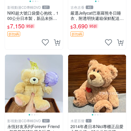
影視動漫CD專輯DVD
古色古香
57
40
NIKI超大號口袋愛心抱枕，1
嚴選Jellycat巴塞羅熊冬日睡
00公分日本製，新品未拆封
衣，附透明快遞箱保鮮配送，
胖嘟嘟收藏推薦 愛心抱枕 日
童趣可愛可收藏 巴塞羅熊 睡
7,150
3,690
95折
95折
$
$
本 抱枕
衣 透明袋
折扣碼
折扣碼
影視動漫CD專輯DVD
水星百貨
57
1
永恆好友系列Forever Friend
2014年產日本Nici專櫃正品愛