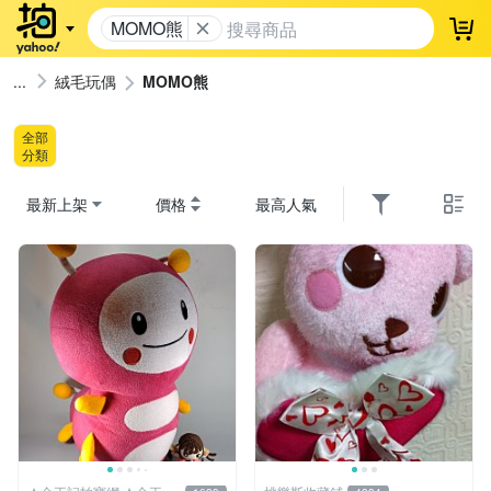
MOMO熊
登
絨毛玩偶
MOMO熊
全部
分類
最新上架
價格
最高人氣