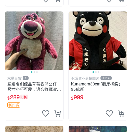
水星百貨
不議價不另拍圖片
1
1114
嚴選名創優品草莓香熊公仔，
Kunamom30cm(櫃床橘袋）
尺寸小巧可愛，適合收藏賞玩
95成新
30cm 玩具 公仔 草莓熊
289
999
8折
$
$
折扣碼