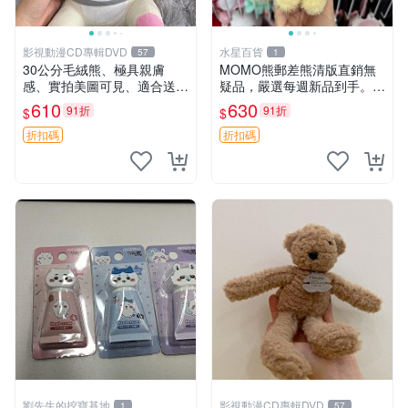
影視動漫CD專輯DVD
水星百貨
57
1
30公分毛絨熊、極具親膚
MOMO熊郵差熊清版直銷無
感、實拍美圖可見、適合送禮
疑品，嚴選每週新品到手。紅
收藏 毛絨熊 送禮 熊抱
薯啵啵鮮果間 郵差熊 清版 紅
610
630
91折
91折
$
$
薯啵啵間
折扣碼
折扣碼
劉先生的挖寶基地
影視動漫CD專輯DVD
1
57