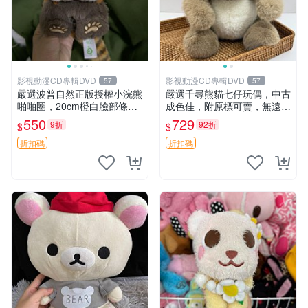
影視動漫CD專輯DVD
影視動漫CD專輯DVD
57
57
嚴選波普自然正版授權小浣熊
嚴選千尋熊貓七仔玩偶，中古
啪啪圈，20cm橙白臉部條紋
成色佳，附原標可賣，無遠方
清晰，毛絨超萌贈品推薦。
一手送第二天即達 中古玩偶
550
729
9折
92折
$
$
小浣熊 波普 圈環
熊貓七仔 千尋
折扣碼
折扣碼