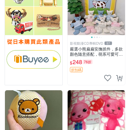
影視動漫CD專輯DVD
57
嚴選小熊扁扁安撫抓件，多款
顏色隨意搭配，萌系可愛可改
掛件 小熊安撫抓件 憶記 抓繩
248
76折
$
孩童掛件
折扣碼