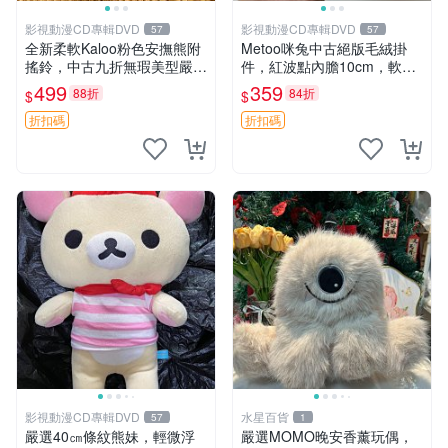
影視動漫CD專輯DVD
影視動漫CD專輯DVD
57
57
全新柔軟Kaloo粉色安撫熊附
Metoo咪兔中古絕版毛絨掛
搖鈴，中古九折無瑕美型嚴選
件，紅波點內膽10cm，軟糯
收藏 粉色 安撫 玩具
宜贈送收藏 咪熊 毛絨 掛件
499
359
88折
84折
$
$
折扣碼
折扣碼
影視動漫CD專輯DVD
水星百貨
57
1
嚴選40㎝條紋熊妹，輕微浮
嚴選MOMO晚安香薰玩偶，