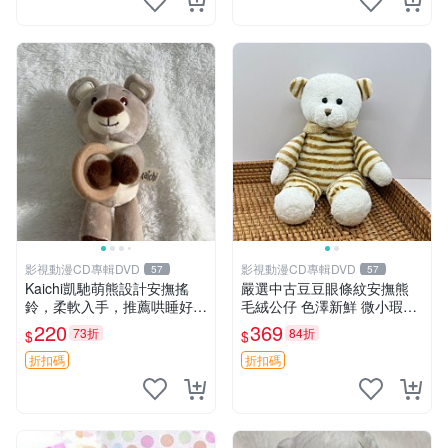
影視動漫CD專輯DVD
影視動漫CD專輯DVD
57
57
Kaichi凱馳萌熊設計安撫搖
嚴選中古豆豆眼條紋安撫熊
鈴，柔軟入手，推薦哄睡好選
毛絨公仔 色澤新鮮 微小瑕疵
擇 熊公仔 安撫玩具 喂食環
可收藏 中古 安撫熊 條紋公仔
220
369
73折
84折
$
$
折扣碼
折扣碼