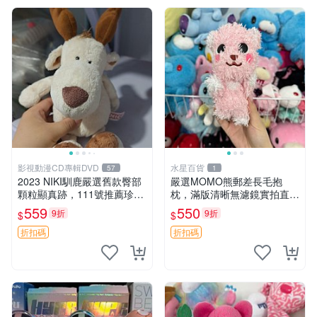
影視動漫CD專輯DVD
水星百貨
57
1
2023 NIKI馴鹿嚴選舊款臀部
嚴選MOMO熊郵差長毛抱
顆粒顯真跡，111號推薦珍藏
枕，滿版清晰無濾鏡實拍直
品 馴鹿 舊款 尾巴顆粒
銷。每周新品到貨，不容錯
559
550
9折
9折
$
$
過！ 郵差熊 長毛 抱枕
折扣碼
折扣碼