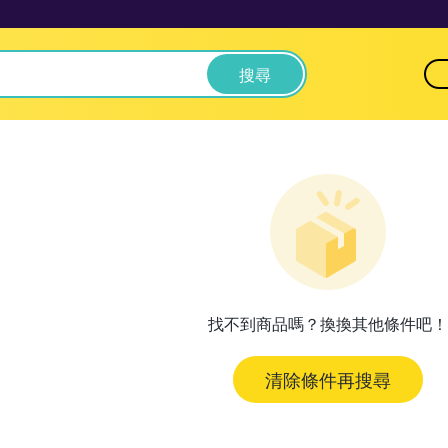
搜尋
找不到商品嗎？換換其他條件吧！
清除條件再搜尋