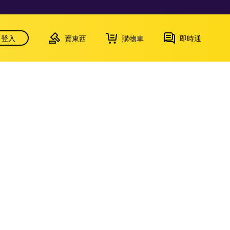
登入
賣東西
購物車
即時通