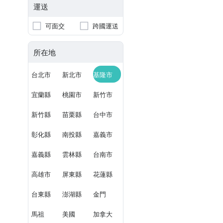
運送
可面交
跨國運送
所在地
台北市
新北市
基隆市
宜蘭縣
桃園市
新竹市
新竹縣
苗栗縣
台中市
彰化縣
南投縣
嘉義市
嘉義縣
雲林縣
台南市
高雄市
屏東縣
花蓮縣
台東縣
澎湖縣
金門
馬祖
美國
加拿大