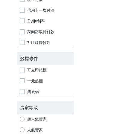
信用卡一次付清
分期0利率
萊爾富取貨付款
7-11取貨付款
競標條件
可立即結標
一元起標
無底價
賣家等級
超人氣賣家
人氣賣家