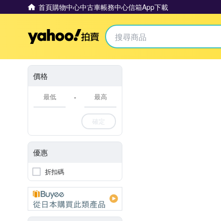
首頁
購物中心
中古車
帳務中心
信箱
App下載
Yahoo拍賣
價格
-
確定
優惠
折扣碼