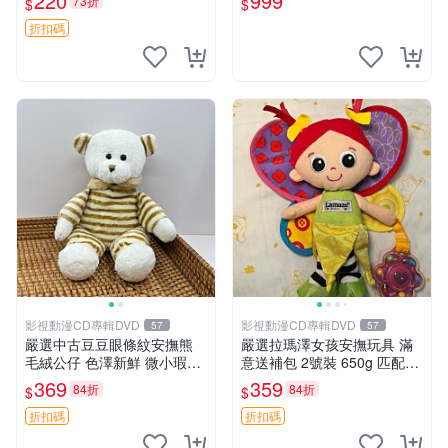
220
999
73折
$
$
折扣碼
影視動漫CD專輯DVD
影視動漫CD專輯DVD
57
57
嚴選中古豆豆眼條紋安撫熊
嚴選拉瑪澤女孩安撫玩具 滿
毛絨公仔 色澤新鮮 微小瑕疵
意送補包 2號裝 650g 匹配嬰
可收藏 中古 安撫熊 條紋公仔
幼童舒壓好伴侶 女孩專用 安
369
359
84折
84折
$
$
心選擇 安撫玩偶 衝包 玩具
折扣碼
折扣碼