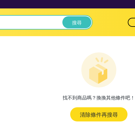
搜尋
找不到商品嗎？換換其他條件吧！
清除條件再搜尋