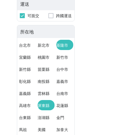
運送
可面交
跨國運送
所在地
台北市
新北市
基隆市
宜蘭縣
桃園市
新竹市
新竹縣
苗栗縣
台中市
彰化縣
南投縣
嘉義市
嘉義縣
雲林縣
台南市
高雄市
屏東縣
花蓮縣
台東縣
澎湖縣
金門
馬祖
美國
加拿大