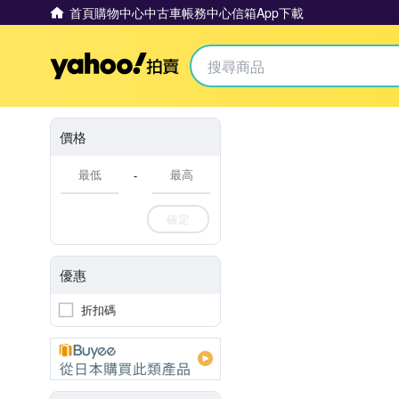
首頁
購物中心
中古車
帳務中心
信箱
App下載
Yahoo拍賣
價格
-
確定
優惠
折扣碼