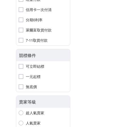
信用卡一次付清
分期0利率
萊爾富取貨付款
7-11取貨付款
競標條件
可立即結標
一元起標
無底價
賣家等級
超人氣賣家
人氣賣家