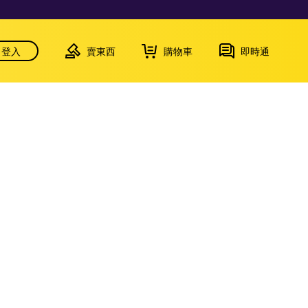
登入
賣東西
購物車
即時通