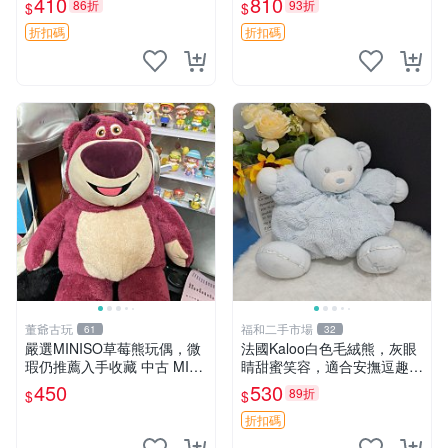
410
810
86折
93折
$
$
共賞。 麋鹿 豆袋 毛茸玩具
折扣碼
折扣碼
董爺古玩
福和二手市場
61
32
嚴選MINISO草莓熊玩偶，微
法國Kaloo白色毛絨熊，灰眼
瑕仍推薦入手收藏 中古 MINI
睛甜蜜笑容，適合安撫逗趣可
SO 草莓熊 玩具 收藏
愛，柔軟面料手感佳。14 白
450
530
89折
$
$
色安撫熊 毛絨玩具 寶寶逗樂
具
折扣碼