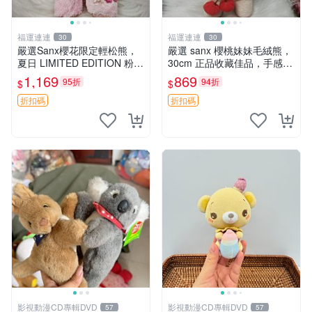
福運連連
福運連連
30
30
嚴選Sanx櫻花限定輕松熊，
嚴選 sanx 櫻桃妹妹毛絨熊，
夏日 LIMITED EDITION 粉色
30cm 正品收藏佳品，手感極
毛絨熊，背有拉鏈設計，肚內
軟，適合贈送與收藏 櫻桃妹
1,169
869
95折
94折
$
$
填充豆袋，精致工藝呈現，狀
妹、sanx、毛絨熊
態如新，適合收藏與送人 櫻
折扣碼
折扣碼
花、
影視動漫CD專輯DVD
影視動漫CD專輯DVD
57
57