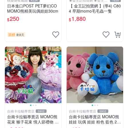
桃樂斯收藏鋪
★金王記拍寶網 ★金王記
4334
1639
拍寶趣
日本進口POST PET夢幻CO
【 金王記拍寶網 】(學4) C80
MOMO熊精美玩偶娃娃30cm
4 早期momo毛毛蟲一隻
250
1,880
$
$
競標
剩8天
台南卡拉貓專賣店
台南卡拉貓專賣店
5902
5902
台南卡拉貓專賣店 MOMO熊
台南卡拉貓專賣店 MOMO熊
花束 猴子花束 情人節禮物 二
娃娃 玩偶 娃娃 粉色 藍色 2色
選一 可繡字 可今天寄明天到
分售