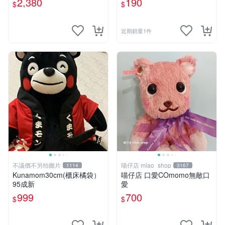
2,380
190
$
$
近期銷量1件
不議價不另拍圖片
喵仔店 miao_shop
1114
3167
Kunamom30cm(櫃床橘袋）
喵仔店 口愛COmomo無敵口
95成新
愛
999
700
$
$