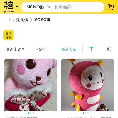
MOMO熊
登
絨毛玩偶
MOMO熊
全部
分類
最新上架
價格
最高人氣