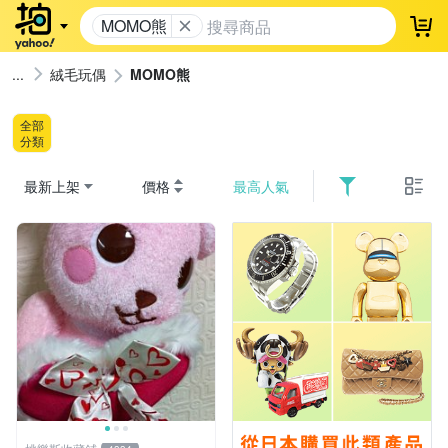
MOMO熊
登
絨毛玩偶
MOMO熊
全部
分類
最新上架
價格
最高人氣