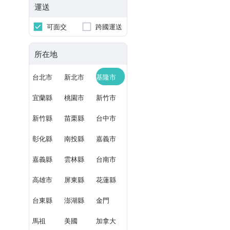
運送
可面交
跨國運送
所在地
台北市
新北市
基隆市
宜蘭縣
桃園市
新竹市
新竹縣
苗栗縣
台中市
彰化縣
南投縣
嘉義市
嘉義縣
雲林縣
台南市
高雄市
屏東縣
花蓮縣
台東縣
澎湖縣
金門
馬祖
美國
加拿大