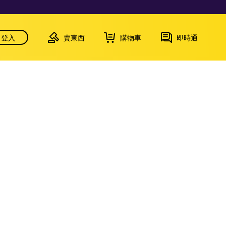
登入
賣東西
購物車
即時通