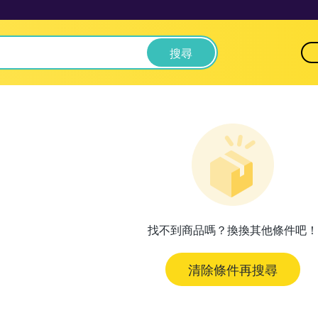
搜尋
找不到商品嗎？換換其他條件吧！
清除條件再搜尋