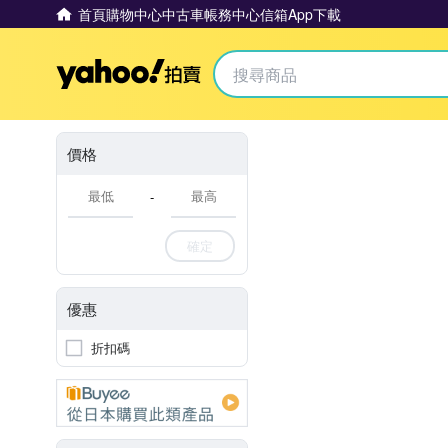
首頁
購物中心
中古車
帳務中心
信箱
App下載
Yahoo拍賣
價格
-
確定
優惠
折扣碼