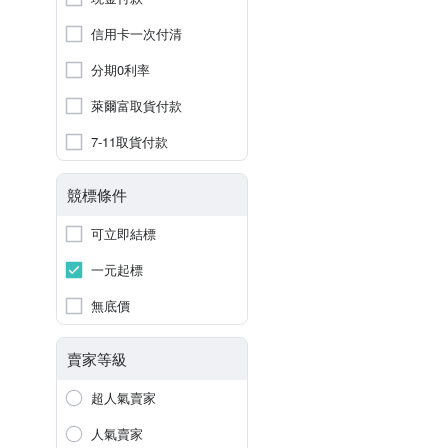
信用卡一次付清
分期0利率
萊爾富取貨付款
7-11取貨付款
競標條件
可立即結標
一元起標
無底價
賣家等級
超人氣賣家
人氣賣家