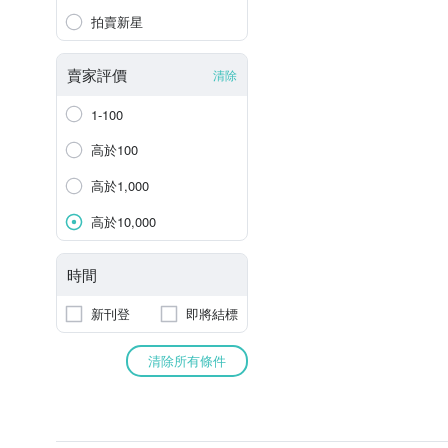
拍賣新星
賣家評價
清除
1-100
高於100
高於1,000
高於10,000
時間
新刊登
即將結標
清除所有條件