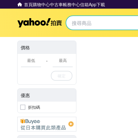
首頁
購物中心
中古車
帳務中心
信箱
App下載
Yahoo拍賣
價格
-
確定
優惠
折扣碼