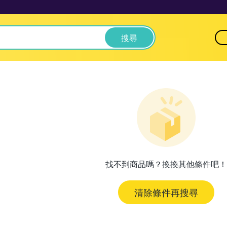
搜尋
找不到商品嗎？換換其他條件吧！
清除條件再搜尋