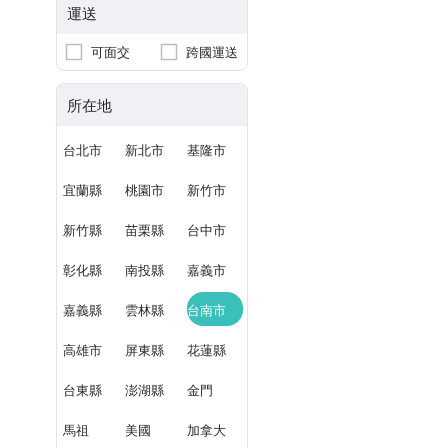
運送
可面交
跨國運送
所在地
台北市
新北市
基隆市
宜蘭縣
桃園市
新竹市
新竹縣
苗栗縣
台中市
彰化縣
南投縣
嘉義市
嘉義縣
雲林縣
台南市
高雄市
屏東縣
花蓮縣
台東縣
澎湖縣
金門
馬祖
美國
加拿大