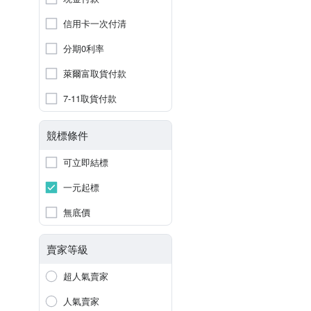
信用卡一次付清
分期0利率
萊爾富取貨付款
7-11取貨付款
競標條件
可立即結標
一元起標
無底價
賣家等級
超人氣賣家
人氣賣家