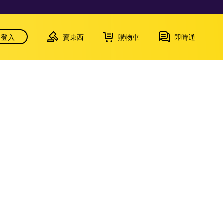
登入
賣東西
購物車
即時通