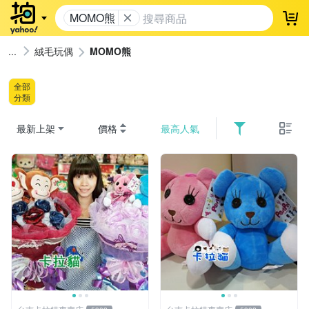
MOMO熊
登
絨毛玩偶
MOMO熊
全部
分類
最新上架
價格
最高人氣