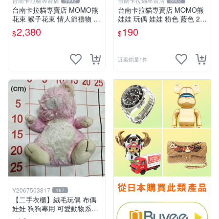
台南卡拉貓專賣店
台南卡拉貓專賣店
5902
5902
台南卡拉貓專賣店 MOMO熊
台南卡拉貓專賣店 MOMO熊
花束 猴子花束 情人節禮物 二
娃娃 玩偶 娃娃 粉色 藍色 2色
選一 可繡字 可今天寄明天到
分售
2,380
190
$
$
近期銷量1件
Y2067503817
167
【二手衣櫃】絨毛玩偶 布偶
娃娃 狗狗專用 可愛動物系列
耐咬耐磨玩具 玩偶 粉紅熊寵