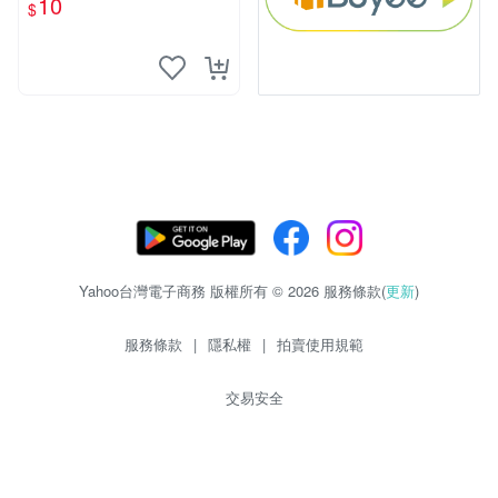
10
$
物玩具 1120929
Yahoo台灣電子商務 版權所有 © 2026 服務條款(
更新
)
服務條款
|
隱私權
|
拍賣使用規範
交易安全