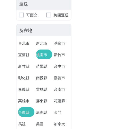
運送
可面交
跨國運送
所在地
台北市
新北市
基隆市
宜蘭縣
桃園市
新竹市
新竹縣
苗栗縣
台中市
彰化縣
南投縣
嘉義市
嘉義縣
雲林縣
台南市
高雄市
屏東縣
花蓮縣
台東縣
澎湖縣
金門
馬祖
美國
加拿大