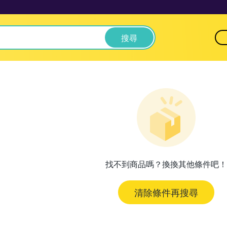
搜尋
找不到商品嗎？換換其他條件吧！
清除條件再搜尋