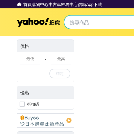
首頁
購物中心
中古車
帳務中心
信箱
App下載
Yahoo拍賣
價格
-
確定
優惠
折扣碼