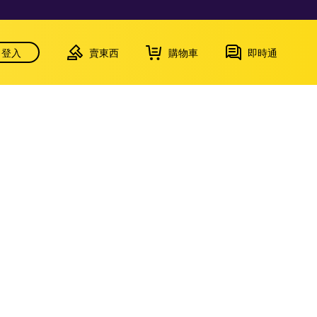
登入
賣東西
購物車
即時通