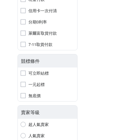
信用卡一次付清
分期0利率
萊爾富取貨付款
7-11取貨付款
競標條件
可立即結標
一元起標
無底價
賣家等級
超人氣賣家
人氣賣家