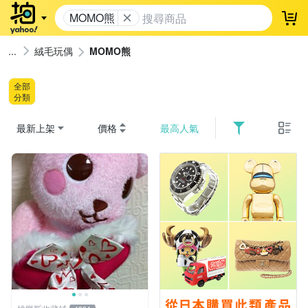
MOMO熊
登
絨毛玩偶
MOMO熊
全部
分類
最新上架
價格
最高人氣