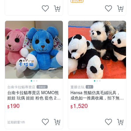
台南卡拉貓專賣店
董爺古玩
5902
61
台南卡拉貓專賣店 MOMO熊
Hansa 熊貓仿真毛絨玩具，
娃娃 玩偶 娃娃 粉色 藍色 2色
成色如一推薦收藏，拍下無疑
分售
心 熊貓 毛絨玩具 收藏
190
1,520
$
$
近期銷量1件