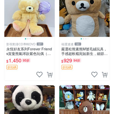
影視動漫CD專輯DVD
福運連連
57
30
永恆好友系列Forever Friend
嚴選松熊素熊M號毛絨玩具，
s賀曼熊氣球款紫色玩偶（鼻
手感超軟糯宛如新生，細節精
子稍有磨損） 中古玩具 氣球
緻完美無瑕，推薦送禮或珍
1,450
929
95折
94折
$
$
熊 玩偶
藏，中古狀態保養得宜。 松
熊 素熊 毛絨doll
折扣碼
折扣碼