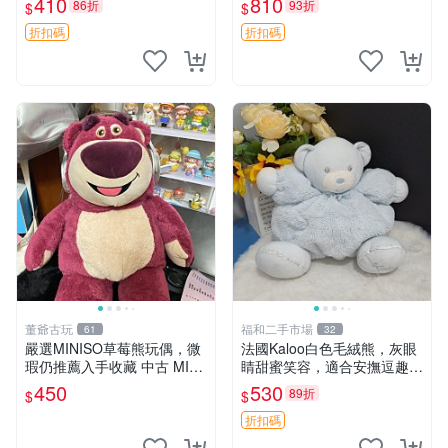
410
810
86折
93折
$
$
共賞。 麋鹿 豆袋 毛茸玩具
折扣碼
折扣碼
董爺古玩
福和二手市場
61
32
嚴選MINISO草莓熊玩偶，微
法國Kaloo白色毛絨熊，灰眼
瑕仍推薦入手收藏 中古 MINI
睛甜蜜笑容，適合安撫逗趣可
SO 草莓熊 玩具 收藏
愛，柔軟面料手感佳。14 白
450
530
89折
$
$
色安撫熊 毛絨玩具 寶寶逗樂
具
折扣碼