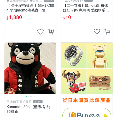
★金王記拍寶網 ★金王記
Y2067503817
1639
167
拍寶趣
【 金王記拍寶網 】(學4) C80
【二手衣櫃】絨毛玩偶 布偶
4 早期momo毛毛蟲一隻
娃娃 狗狗專用 可愛動物系列
耐咬耐磨玩具 玩偶 粉紅熊寵
1,880
10
$
$
物玩具 1120929
不議價不另拍圖片
1114
Kunamom30cm(櫃床橘袋）
95成新