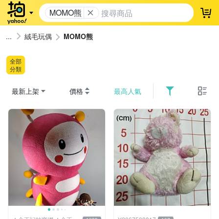
MOMO熊
登
絨毛玩偶
MOMO熊
全部
分類
最新上架
價格
最高人氣