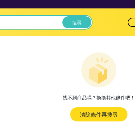
搜尋
找不到商品嗎？換換其他條件吧！
清除條件再搜尋