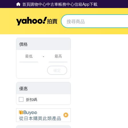
首頁
購物中心
中古車
帳務中心
信箱
App下載
Yahoo拍賣
價格
-
確定
優惠
折扣碼