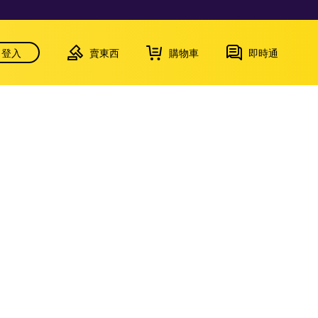
登入
賣東西
購物車
即時通