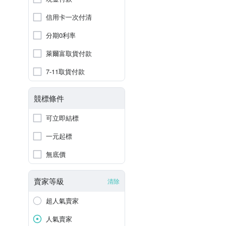
信用卡一次付清
分期0利率
萊爾富取貨付款
7-11取貨付款
競標條件
可立即結標
一元起標
無底價
賣家等級
清除
超人氣賣家
人氣賣家