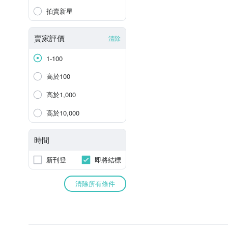
拍賣新星
賣家評價
清除
1-100
高於100
高於1,000
高於10,000
時間
新刊登
即將結標
清除所有條件