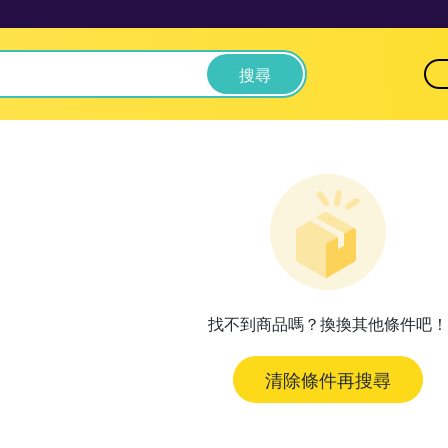
搜尋
找不到商品嗎？換換其他條件吧！
清除條件再搜尋