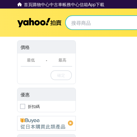
首頁
購物中心
中古車
帳務中心
信箱
App下載
Yahoo拍賣
價格
-
確定
優惠
折扣碼