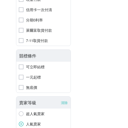
信用卡一次付清
分期0利率
萊爾富取貨付款
7-11取貨付款
競標條件
可立即結標
一元起標
無底價
賣家等級
清除
超人氣賣家
人氣賣家