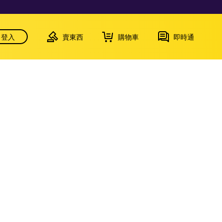
登入
賣東西
購物車
即時通