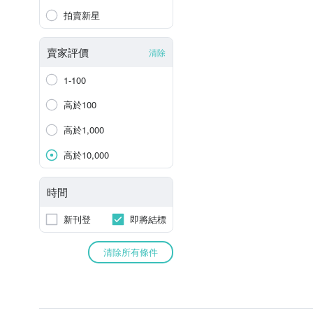
拍賣新星
賣家評價
清除
1-100
高於100
高於1,000
高於10,000
時間
新刊登
即將結標
清除所有條件