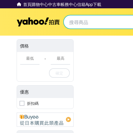
首頁
購物中心
中古車
帳務中心
信箱
App下載
Yahoo拍賣
價格
-
確定
優惠
折扣碼