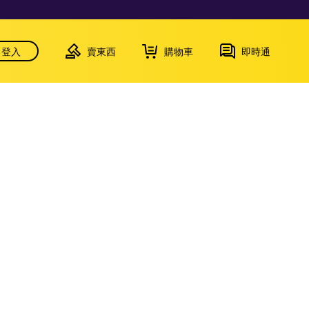
登入
賣東西
購物車
即時通