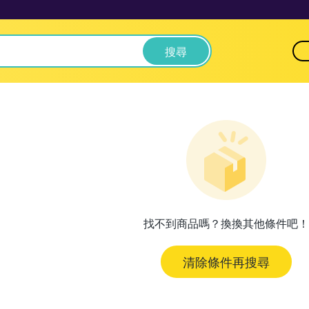
搜尋
找不到商品嗎？換換其他條件吧！
清除條件再搜尋