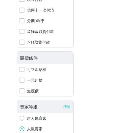
信用卡一次付清
分期0利率
萊爾富取貨付款
7-11取貨付款
競標條件
可立即結標
一元起標
無底價
賣家等級
清除
超人氣賣家
人氣賣家