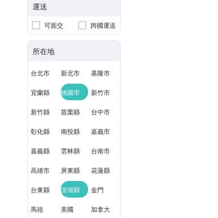
運送
可面交
跨國運送
所在地
台北市
新北市
基隆市
宜蘭縣
桃園市
新竹市
新竹縣
苗栗縣
台中市
彰化縣
南投縣
嘉義市
嘉義縣
雲林縣
台南市
高雄市
屏東縣
花蓮縣
台東縣
澎湖縣
金門
馬祖
美國
加拿大