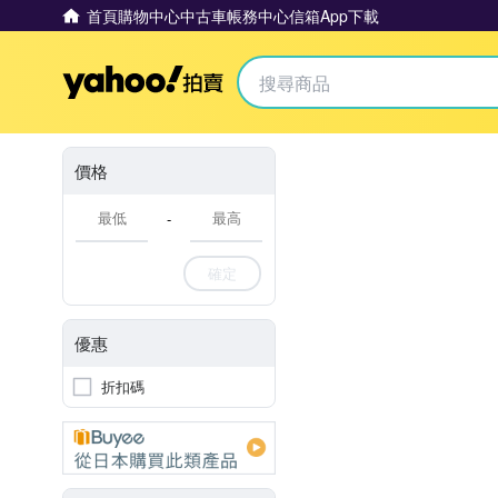
首頁
購物中心
中古車
帳務中心
信箱
App下載
Yahoo拍賣
價格
-
確定
優惠
折扣碼