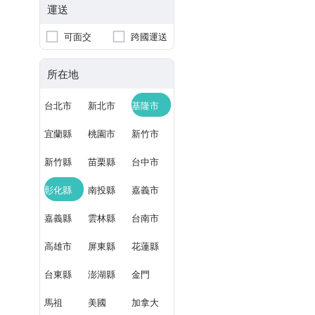
運送
可面交
跨國運送
所在地
台北市
新北市
基隆市
宜蘭縣
桃園市
新竹市
新竹縣
苗栗縣
台中市
彰化縣
南投縣
嘉義市
嘉義縣
雲林縣
台南市
高雄市
屏東縣
花蓮縣
台東縣
澎湖縣
金門
馬祖
美國
加拿大