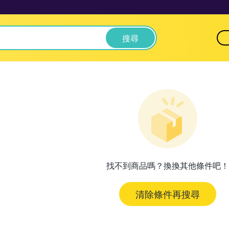
搜尋
找不到商品嗎？換換其他條件吧！
清除條件再搜尋