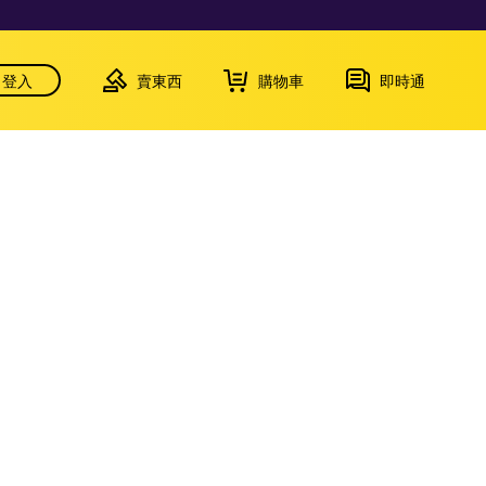
登入
賣東西
購物車
即時通