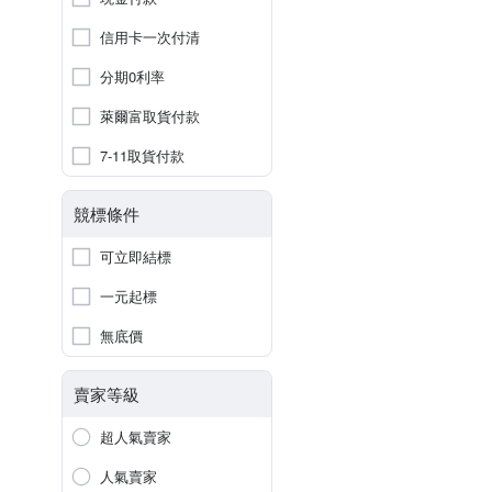
信用卡一次付清
分期0利率
萊爾富取貨付款
7-11取貨付款
競標條件
可立即結標
一元起標
無底價
賣家等級
超人氣賣家
人氣賣家