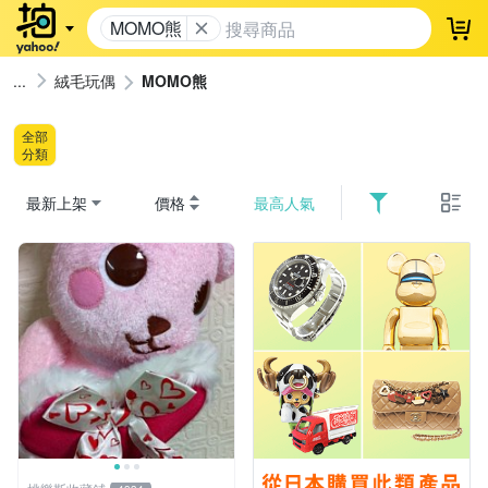
MOMO熊
登
絨毛玩偶
MOMO熊
全部
分類
最新上架
價格
最高人氣