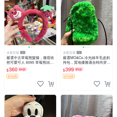
水星百貨
水星百貨
1
1
嚴選中古草莓熊髮箍，微瑕依
嚴選MO&Co.冷光綠羊毛皮斜
然可愛可人 6095 草莓熊頭飾
挎包，質地優雅適合時尚穿搭
中古髮圈 熊寶 寶寶 娃娃熊髮
冷光綠 皮包 斜挎包
360
399
84折
85折
$
$
箍 中古收藏 玩具髮夾
折扣碼
折扣碼