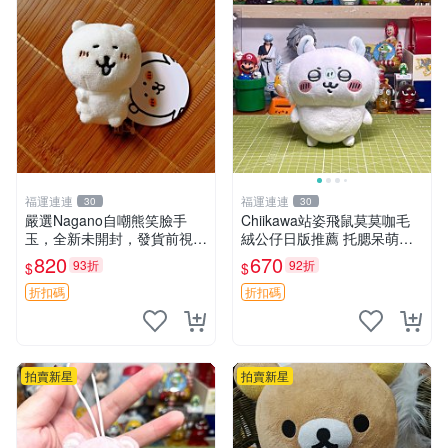
福運連連
福運連連
30
30
嚴選Nagano自嘲熊笑臉手
Chiikawa站姿飛鼠莫莫咖毛
玉，全新未開封，發貨前視頻
絨公仔日版推薦 托腮呆萌可
確認，海南 廣西 貴州 嚴選N
愛 15cm豆袋底部 當代嚴選
820
670
93折
92折
$
$
agano自嘲熊笑臉手玉，全新
毛絨玩具 公仔 莫莫卡 像人
未開封，發貨前視頻確認，四
折扣碼
折扣碼
川 重慶 內
拍賣新星
拍賣新星