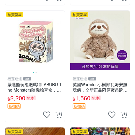
拍賣新星
拍賣新星
福運連連
福運連連
30
30
嚴選熊玩泡泡瑪特LABUBU T
英國Warmies小樹懶瓦姆安撫
he Monsters隨機臉盲盒，萌
玩偶，全新正品附原廠吊牌與
趣馬卡龍設計 芝麻豆豆 LAB
防塵袋，內藏薰衣草可加熱，
2,200
1,560
95折
95折
$
$
UBU LABUBU THE MONST
適合各個年齡層，冷暖兩用享
ERS 橙色豆
受抱抱樂趣，不容錯過嚴選好
折扣碼
折扣碼
物 溫暖 冷感
拍賣新星
拍賣新星