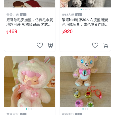
董爺古玩
董爺古玩
61
61
嚴選卷毛安撫熊，仿舊毛巾質
嚴選Nici絕版30左右浣熊漸變
地超可愛 剪標珍藏品 老式毛
色毛絨玩具，成色優良伴隨原
巾質地 安撫熊 款式
廠牌標 浣熊 玩具 毛絨
469
920
$
$
董爺古玩
董爺古玩
61
61