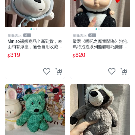
董爺古玩
董爺古玩
61
61
Miniso裸熊商品全新到貨，表
嚴選《哪吒之魔童鬧海》泡泡
面稍有浮塵，適合自用收藏嚴
瑪特抱抱系列熊貓哪吒搪膠臉
選款。 裸熊 商品 裸熊玩偶
毛絨， STATE：如圖顯示 哪
319
820
$
$
吒 毛絨公仔 泡泡瑪特