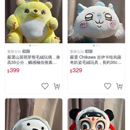
董爺古玩
董爺古玩
61
61
嚴選山莫萌芽熊毛絨玩偶，身
嚴選 Chiikawa 吉伊卡哇烏薩
高35公分，觸感極佳推薦收
奇趴姿毛絨玩具，長約30c
藏 萌芽熊 毛絨玩偶 串珠玩偶
m，質地超軟適合收藏 烏薩
399
329
$
$
奇 Chiikawa 毛絨 超軟