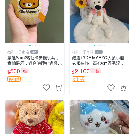
福和二手市場
福和二手市場
32
32
嚴選SanX鬆弛熊安撫玩具，
嚴選13DE MARZO大號小熊
實拍展示，適合哄睡好選擇
衣服裝飾，高40cm浮毛浮
電腦玩具 安撫用品
灰，詳觀後再拍。二手收藏請
560
2,160
9折
95折
$
$
珍惜。 13DE MARZO 二手
小熊 衣服裝飾
折扣碼
折扣碼