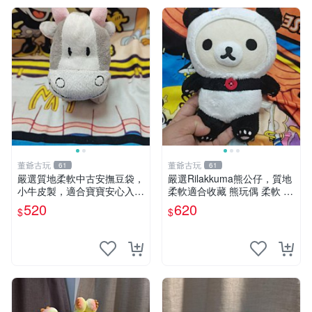
董爺古玩
董爺古玩
61
61
嚴選質地柔軟中古安撫豆袋，
嚴選Rilakkuma熊公仔，質地
小牛皮製，適合寶寶安心入
柔軟適合收藏 熊玩偶 柔軟 公
眠。 安撫豆袋 小牛皮 寶寶安
仔 收藏
520
620
$
$
撫