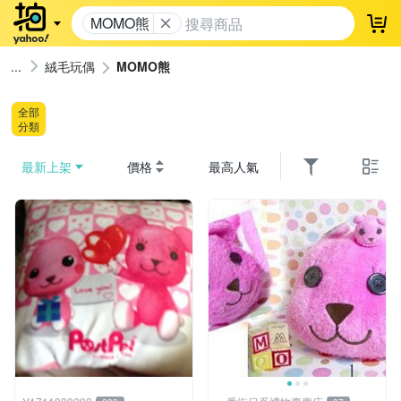
MOMO熊
登
絨毛玩偶
MOMO熊
全部
分類
最新上架
價格
最高人氣