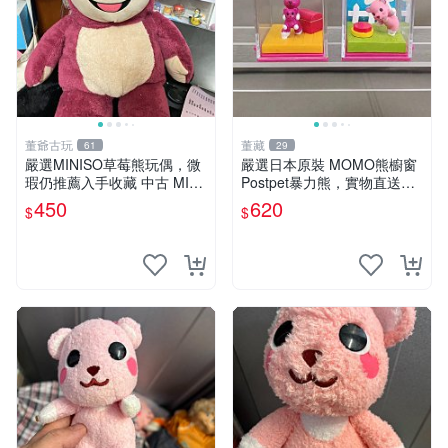
董爺古玩
董藏
61
29
嚴選MINISO草莓熊玩偶，微
嚴選日本原裝 MOMO熊櫥窗
瑕仍推薦入手收藏 中古 MINI
Postpet暴力熊，實物直送新
SO 草莓熊 玩具 收藏
臺灣。MOMO熊 暴力熊 熊貓
450
620
$
$
櫥窗