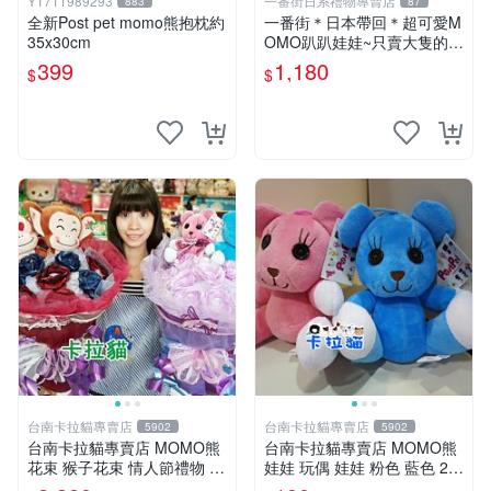
Y1711989293
一番街日系禮物專賣店
883
87
全新Post pet momo熊抱枕約
一番街＊日本帶回＊超可愛M
35x30cm
OMO趴趴娃娃~只賣大隻的1
號~單隻價～生日禮物
399
1,180
$
$
台南卡拉貓專賣店
台南卡拉貓專賣店
5902
5902
台南卡拉貓專賣店 MOMO熊
台南卡拉貓專賣店 MOMO熊
花束 猴子花束 情人節禮物 二
娃娃 玩偶 娃娃 粉色 藍色 2色
選一 可繡字 可今天寄明天到
分售