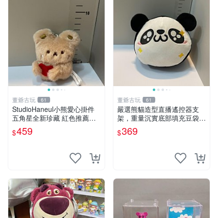
董爺古玩
董爺古玩
61
61
StudioHaneul小熊愛心掛件
嚴選熊貓造型直播遙控器支
五角星全新珍藏 紅色推薦收
架，重量沉實底部填充豆袋，
藏 玩具掛飾 掛件 新品
手機遙控器最佳架設選擇推薦
459
369
$
$
直播遙控器支架 毛絨玩具 支
架架設