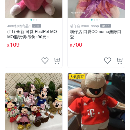
Judy好物商品~
喵仔店 miao_shop
700
3167
(T1) 全新 可愛 PostPet MO
喵仔店 口愛COmomo無敵口
MO熊玩偶/吊飾~90元~
愛
109
700
$
$
人氣賣家