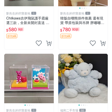
劉先生的挖寶基地
劉先生的挖寶基地
1
1
Chiikawa吉伊飛鼠護手霜厳
韓版自嘲熊掛件推薦 還有現
選三款，全新未開封直送 飛
貨 帶原包裝與吊牌 胖嘟嘟超
鼠 護手霜 吉伊三款 新貨
可愛 毛絨手感佳 小熊掛件 自
580
780
9折
93折
$
$
嘲抱枕 小熊抱枕
折扣碼
折扣碼
劉先生的挖寶基地
福和二手市場
1
32