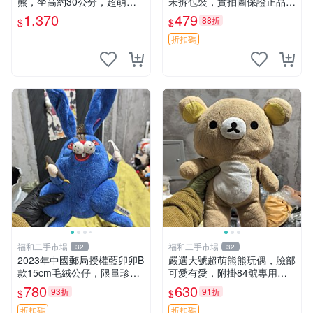
熊，坐高約30公分，超萌可
未拆包裝，實拍圖保證正品
愛收藏首選 天使郵電熊 Mom
豆袋玩具 嚴選 M家 豆袋熊
1,370
479
88折
$
$
o熊 玩具
折扣碼
福和二手市場
福和二手市場
32
32
2023年中國郵局授權藍卯卯B
嚴選大號超萌熊熊玩偶，臉部
款15cm毛絨公仔，限量珍藏
可愛有愛，附掛84號專用
版 毛絨玩具 新年禮品 藍卯卯
袋，適合收藏與送禮 寶寶熊
780
630
93折
91折
$
$
限量版 15cm
玩具 熊抱枕
折扣碼
折扣碼