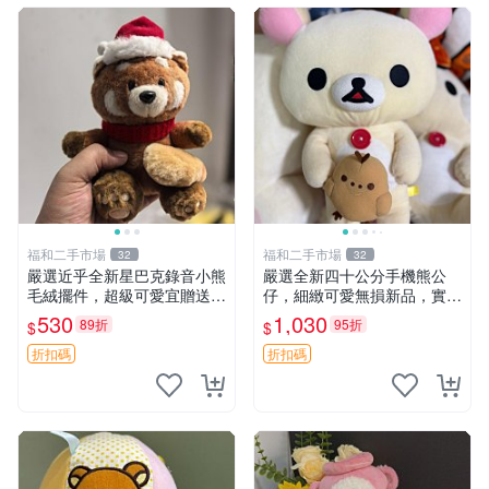
福和二手市場
福和二手市場
32
32
嚴選近乎全新星巴克錄音小熊
嚴選全新四十公分手機熊公
毛絨擺件，超級可愛宜贈送掛
仔，細緻可愛無損新品，實拍
飾 錄音小熊 毛絨擺件 贈品
展現萌趣風采 潘朵拉 熊抱枕
530
1,030
89折
95折
$
$
折扣碼
折扣碼