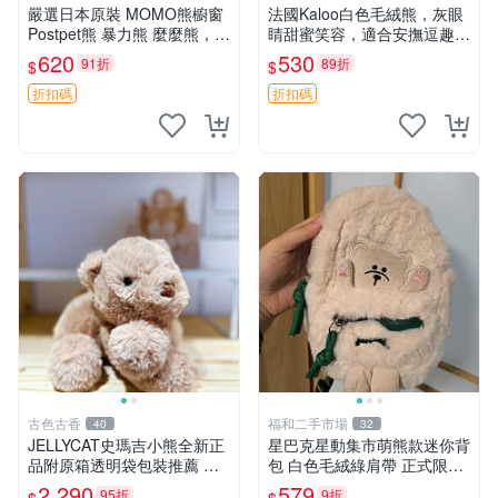
嚴選日本原裝 MOMO熊櫥窗
法國Kaloo白色毛絨熊，灰眼
Postpet熊 暴力熊 麼麼熊，實
睛甜蜜笑容，適合安撫逗趣可
物精緻收藏無損，二手誠意出
愛，柔軟面料手感佳。14 白
620
530
91折
89折
$
$
售 暴力熊 MOMO熊 日本版
色安撫熊 毛絨玩具 寶寶逗樂
櫥趣熊熊偶
具
折扣碼
折扣碼
古色古香
福和二手市場
40
32
JELLYCAT史瑪吉小熊全新正
星巴克星動集市萌熊款迷你背
品附原箱透明袋包裝推薦 透
包 白色毛絨綠肩帶 正式限量
明袋 包裝盒 史瑪吉小熊
版 新品 上市未拆封 尺寸約20
2,290
579
95折
9折