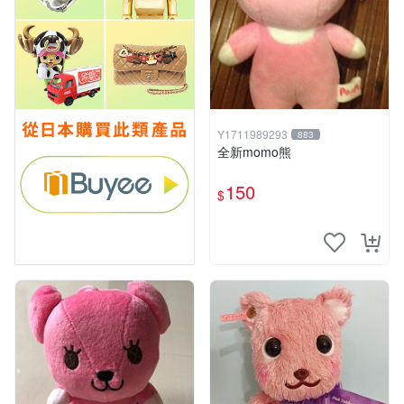
Y1711989293
883
全新momo熊
150
$