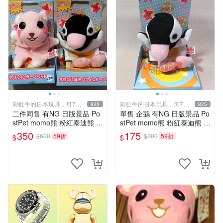
彩虹牛的日本玩具，可7取
彩虹牛的日本玩具，可7取
825
825
付
付
二件同售 有NG 日版景品 Po
單售 企鵝 有NG 日版景品 Po
stPet momo熊 粉紅泰迪熊 妹
stPet momo熊 粉紅泰迪熊 娃
妹 comomo 企鵝 娃娃 布偶
娃 布偶 手指頭 娃娃
350
175
$600
59折
$300
59折
$
$
手指頭 娃娃