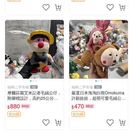
福和二手市場
福和二手市場
32
32
摩爾莊園艾米記者毛絨公仔，
嚴選日本海淘白熊Omokuma
附腳標設計，高約25公分，
許願娃娃，超萌可愛毛絨公仔
全新未拆封，限量珍藏。艾米
推薦收藏 白熊 Omokuma 毛
880
470
94折
88折
$
$
記者 毛絨公仔 超萌玩偶
絨玩具 偽裝娃娃 玩具擺飾
折扣碼
折扣碼