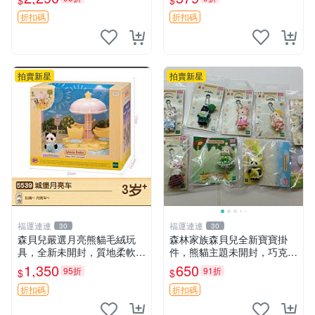
$
$
公分 超適合收藏 迷你背包 毛
絨玩具 背包配件
折扣碼
折扣碼
拍賣新星
拍賣新星
福運連連
福運連連
30
30
森貝兒嚴選月亮熊貓毛絨玩
森林家族森貝兒全新寶寶掛
具，全新未開封，質地柔軟適
件，熊貓主題未開封，巧克力
合收藏 月亮熊貓 毛絨玩具 新
兔牛奶兔郁金香兔貓吉娃娃嚴
1,350
650
95折
91折
$
$
款 儲倉直銷
選，適合收藏 熊貓 森林 寶寶
折扣碼
折扣碼