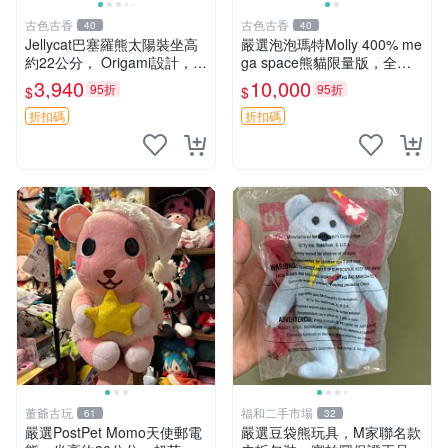
古色古香
古色古香
40
40
Jellycat巴塞羅熊太陽裝坐高
嚴選泡泡瑪特Molly 400% me
約22公分， Origami設計，來
ga space熊貓限量版，全新
自越南。嚴選 Recommendat
附原Packaging。拍下即視頻
3,940
10,000
95折
95折
$
$
ion！巴塞羅、 Origami熊、J
確認。 泡泡瑪特 Molly 400%
elly
熊貓 新
折扣碼
折扣碼
董爺古玩
福和二手市場
61
32
嚴選PostPet Momo天使郵電
嚴選豆袋熊玩具，M家聯名款