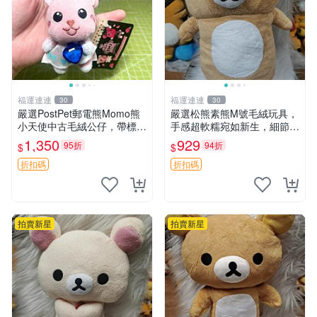
福運連連
福運連連
30
30
嚴選PostPet郵電熊Momo熊
嚴選松熊素熊M號毛絨玩具，
小天使中古毛絨公仔，帶標牌
手感超軟糯宛如新生，細節精
保存完好。絕版稀有少見收藏
緻完美無瑕，推薦送禮或珍
1,350
929
95折
94折
$
$
品，微瑕可接受，狀態如圖。
藏，中古狀態保養得宜。 松
所見即所得，毛絨精品嚴選推
熊 素熊 毛絨doll
折扣碼
折扣碼
薦。 中古收藏
拍賣新星
拍賣新星