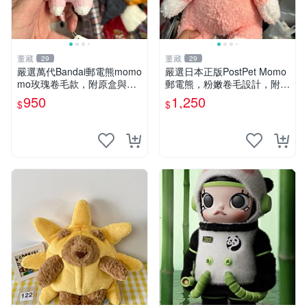
董藏
董藏
29
29
嚴選萬代Bandai郵電熊momo
嚴選日本正版PostPet Momo
mo玫瑰卷毛款，附原盒與吊
郵電熊，粉嫩卷毛設計，附原
牌，粉嫩可愛入手即柔軟～
裝包裝與吊牌，超Recomme
950
1,250
$
$
玫瑰卷毛 郵電熊 正品
nded收藏品 1095 玩偶 包裝