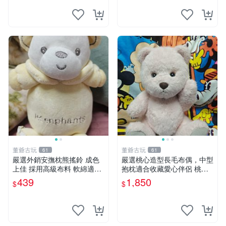
妹、野餐、收藏
董爺古玩
董爺古玩
61
61
嚴選外銷安撫枕熊搖鈴 成色
嚴選桃心造型長毛布偶，中型
上佳 採用高級布料 軟綿適合
抱枕適合收藏愛心伴侶 桃心
收藏 安心選購 安撫枕 熊玩具
抱枕 布娃娃 猛咬布偶
439
1,850
$
$
搖鈴