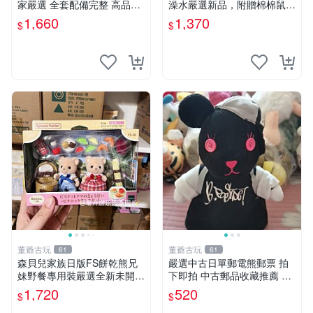
家嚴選 全套配備完整 高品質
澡水嚴選新品，附贈棉棉鼠媽
收藏好物 紋章 玩具熊 定制熊
媽與嬰兒及配件。-paper盒
1,660
1,370
$
$
裝，輕便設計方便攜帶。 棉
棉鼠 棉玩 公仔
董爺古玩
董爺古玩
61
61
森貝兒家族日版FS餅乾熊兄
嚴選中古日單郵電熊郵票 拍
妹野餐專用裝嚴選全新未開
下即拍 中古郵品收藏推薦 郵
封，包含兩組大童款紙盒裝，
票 郵電熊 日本
1,720
520
$
$
適合收藏與分享。 餅乾熊兄