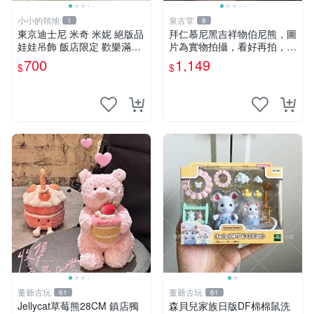
小小的領地
泉古堂
1
8
東京迪士尼 米奇 米妮 絕版品
拜仁慕尼黑吉祥物伯尼熊，圖
娃娃吊飾 飯店限定 歡樂滿人
片為實物拍攝，看好再拍，不
間 復活節
退不換-187978
700
1,149
$
$
董爺古玩
董爺古玩
61
61
Jellycat草莓熊28CM 鎮店獨
森貝兒家族日版DF棉棉鼠洗