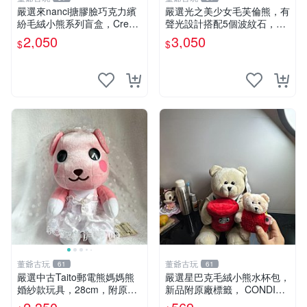
嚴選來nanci搪膠臉巧克力繽
嚴選光之美少女毛芙倫熊，有
紛毛絨小熊系列盲盒，Crea
聲光設計搭配5個波紋石，成
my櫻花巧藝盲盒 隱藏款Crea
色完美如圖。爽快附電池，讓
2,050
3,050
$
$
my櫻花巧藝 嬰熊盲盒娃娃 樂
愛心不打折扣。 光之美少女
趣盲盒
毛芙倫熊 波紋石 有聲光
董爺古玩
董爺古玩
61
61
嚴選中古Taito郵電熊媽媽熊
嚴選星巴克毛絨小熊水杯包，
婚紗款玩具，28cm，附原
新品附原廠標籤， CONDITI
盒，保存極佳實拍，婚紗細節
ON 良好，詳情請參閱商品圖