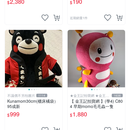
2,380
190
$
$
近期銷量1件
不議價不另拍圖片
★金王記拍寶網 ★金王記
1114
1638
拍寶趣
Kunamom30cm(櫃床橘袋）
【 金王記拍寶網 】(學4) C80
95成新
4 早期momo毛毛蟲一隻
999
1,880
$
$