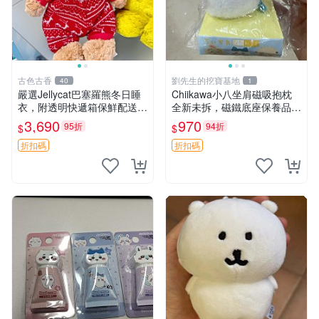
古色古香
劉先生的挖寶基地
40
1
嚴選Jellycat巴塞羅熊冬日睡
Chiikawa小八坐肩磁吸抱枕
衣，附透明快遞箱保鮮配送，
全新未拆，磁鐵底座保養品專
童趣可愛可收藏 巴塞羅熊 睡
用 磁鐵 磁吸 抱枕
3,690
970
95折
94折
$
$
衣 透明袋
折扣碼
折扣碼