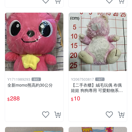
Y1711989293
Y2067503817
883
167
全新momo熊高約30公分
【二手衣櫃】絨毛玩偶 布偶
娃娃 狗狗專用 可愛動物系列
耐咬耐磨玩具 玩偶 粉紅熊寵
288
10
$
$
物玩具 1120929