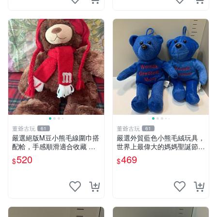
董爺古玩
董爺古玩
61
61
嚴選絕版M豆小熊毛線圍巾搭
嚴選外貿藍色小熊毛絨玩具，
配帢，手感順滑適合收藏 絕
世界上最偉大的媽媽聖誕節推
版M豆小熊、圍巾、毛線帢
薦禮物 五角星 兒童玩具 母親
520
469
$
$
經典好搭
節