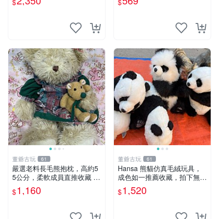
2,350
569
$
$
清晰可見，偶像收藏推薦 婚
片。 星巴克 毛絨小熊 水杯包
紗小花 玩具 模型
董爺古玩
董爺古玩
61
61
嚴選老料長毛熊抱枕，高約5
Hansa 熊貓仿真毛絨玩具，
5公分，柔軟成員直推收藏 長
成色如一推薦收藏，拍下無疑
毛熊 柔軟熊抱枕 55公分
心 熊貓 毛絨玩具 收藏
1,160
1,520
$
$